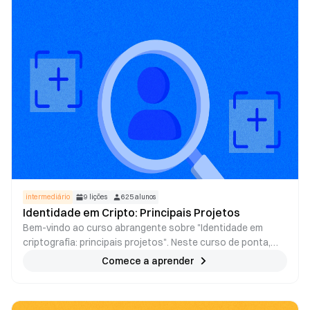
intermediário
9
lições
625
alunos
Identidade em Cripto: Principais Projetos
Bem-vindo ao curso abrangente sobre "Identidade em
criptografia: principais projetos". Neste curso de ponta,
embarcaremos em uma jornada para explorar o fascinante
Comece a aprender
reino dos Tokens de Identidade dentro do ecossistema de
criptomoedas. À medida que o mundo adota a tecnologia
blockchain e aplicações descentralizadas, a importância