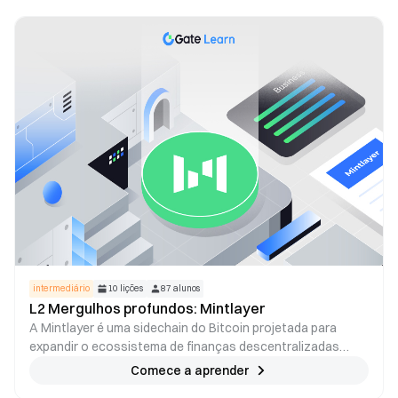
intermediário
10
lições
87
alunos
L2 Mergulhos profundos: Mintlayer
A Mintlayer é uma sidechain do Bitcoin projetada para
expandir o ecossistema de finanças descentralizadas
(DeFi) usando a liquidez e segurança do Bitcoin. Este curso
Comece a aprender
oferece uma análise detalhada da arquitetura da Mintlayer,