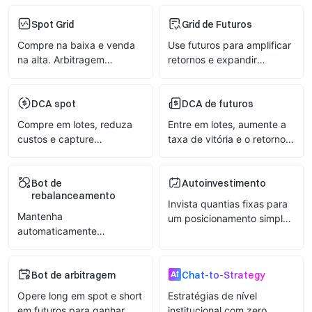
Spot Grid
Grid de Futuros
Compre na baixa e venda
Use futuros para amplificar
na alta. Arbitragem
retornos e expandir
automática em mercados
oportunidades de
oscilantes
arbitragem
DCA spot
DCA de futuros
Compre em lotes, reduza
Entre em lotes, aumente a
custos e capture
taxa de vitória e o retorno
recuperações
por negociação
Bot de
Autoinvestimento
rebalanceamento
Invista quantias fixas para
Mantenha
um posicionamento simples
automaticamente
a longo prazo
proporções de posição
para uma fácil alocação de
ativos
Bot de arbitragem
Chat-to-Strategy
Opere long em spot e short
Estratégias de nível
em futuros para ganhar
institucional com zero