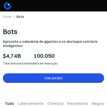
Home
Bots
Bots
Aproveite a sabedoria de gigantes e se destaque com bots
inteligentes!
$
4,74B
100.050
Total de fundos de bots
Bots em execução
Crie um bot
Crie um bot
Tudo
Lateralmente
Otimista
Pessimista
Negocia