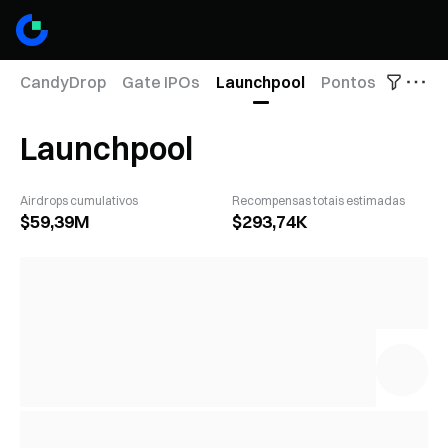
CandyDrop
Gate IPOs
Launchpool
Pontos Alpha
P
Launchpool
Airdrops cumulativos
Recompensas totais estimadas
$59,39M
$293,74K