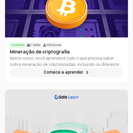
iniciantes
7
lições
455
alunos
Mineração de criptografia
Neste curso, você aprenderá tudo o que precisa saber
sobre mineração de criptomoedas, incluindo os diferentes
tipos de hardware de mineração, ferramentas de software
Comece a aprender
e estratégias para reduzir o impacto ambiental da
mineração. Quer você seja um minerador iniciante ou
experiente, este curso fornecerá o conhecimento e as
habilidades necessárias para ter sucesso neste setor
emocionante e em rápida evolução.