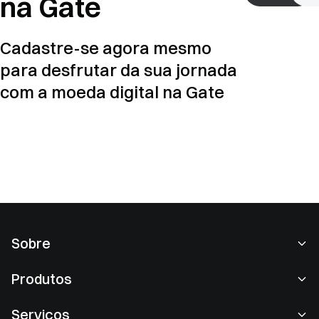
na Gate
Cadastre-se agora mesmo
para desfrutar da sua jornada
com a moeda digital na Gate
Sobre
Sobre nós
Produtos
Carreiras
P2P
Serviços
Redação