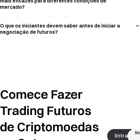
mais eficazes para diferentes condições de
mercado?
O que os iniciantes devem saber antes de iniciar a
negociação de futuros?
Comece Fazer
Trading Futuros
de Criptomoedas
In
Entrar