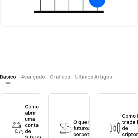
Básico
Avançado
Gráficos
Últimos Artigos
Como
abrir
Como 
uma
O que são
trade 
conta
futuros
de
de
perpétuos
cript
futuros