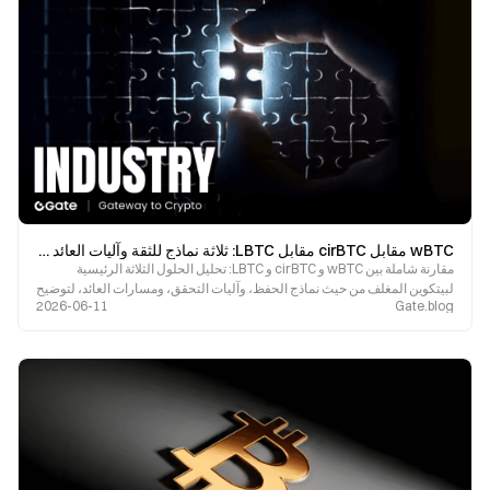
wBTC مقابل cirBTC مقابل LBTC: ثلاثة نماذج للثقة وآليات العائد لأصول البيتكوين المغلفة
مقارنة شاملة بين wBTC و cirBTC و LBTC: تحليل الحلول الثلاثة الرئيسية
لبيتكوين المغلف من حيث نماذج الحفظ، وآليات التحقق، ومسارات العائد، لتوضيح
2026-06-11
Gate.blog
المشهد الكامل. اكتشف كيف ستؤثر هذه العوامل على ديناميكيات السيولة في
التمو