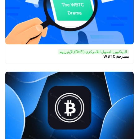
البيتكوين,التمويل اللامركزي (DeFi),الإيثيريوم
مسرحية WBTC