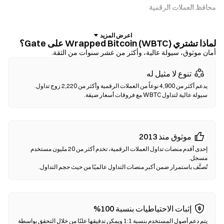
محافظ العملات الرقمية
للمستخدمين الذين يفضلون الحفظ الذاتي للأصول. تتيح لك المحافظ غير
الوصائية الاحتفاظ بمفاتيحك الخاصة وإجراء مبادلة الرموز مباشرة داخل
لماذا تشتري Wrapped Bitcoin (WBTC) على Gate؟
واجهة المحفظة. كما تدعم بعض المحافظ الإيداع بالعملات الورقية، مما يتيح
أمان موثوق، سيولة عالية، وأكثر من عشر سنوات من الثقة.
لك شراء WBTC باستخدام بطاقة ائتمان دون الحاجة إلى المرور عبر منصة
تداول أولًا. احرص دائمًا على نسخ عبارة الأولية احتياطيًا والتحقق من عناوين
تنوع لا مثيل له
العقود قبل تأكيد أي معاملة.
سيولة عالية لتداول WBTC مع فروقات أسعار ضيقة.
منصات التداول اللامركزية (DEXs)
تداول مباشرة بين الأفراد دون وسطاء. تستخدم منصات الـDEXs العقود
الذكية لتنفيذ عمليات المبادلة على السلسلة—دون الحاجة للتسجيل أو
التحقق من الهوية. قم بتوصيل محفظة متوافقة، اختر زوج الرموز الخاص
موثوق منذ 2013
بك، واختر نسبة الانزلاق السعري، ثم أكد عملية المبادلة. يرجى ملاحظة أن
إحدى أقدم منصات تداول العملات الرقمية، تخدم أكثر من 20 مليون مستخدم
هناك رسوم غاز مطبقة، وقد تختلف الأسعار عن الأسواق المركزية بسبب
عمق السيولة. تحدث أغلب أنشطة DEX على سلاسل متوافقة مع EVM
تُصنَّف باستمرار ضمن أكبر منصات التداول عالميًا من حيث حجم التداول.
مثل Ethereum ،BNB Chain وPolygon.
إثبات الاحتياطيات بنسبة 100%
يتم دعم أصول المستخدم بنسبة 1:1 ويمكن تدقيقها علنًا من خلال التحقق بواسطة