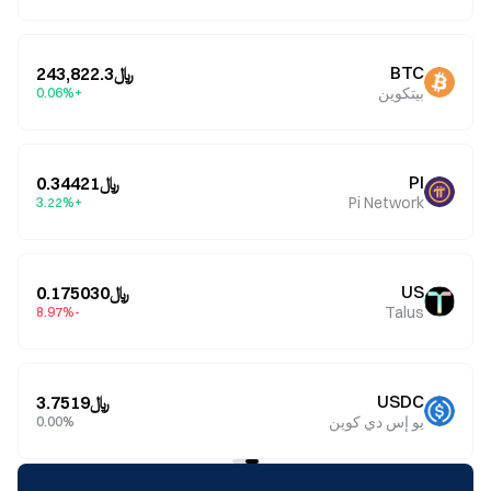
BTC
﷼243,822.3
بيتكوين
+0.06%
PI
﷼0.34421
Pi Network
+3.22%
US
﷼0.175030
Talus
-8.97%
USDC
﷼3.7519
يو إس دي كوين
0.00%