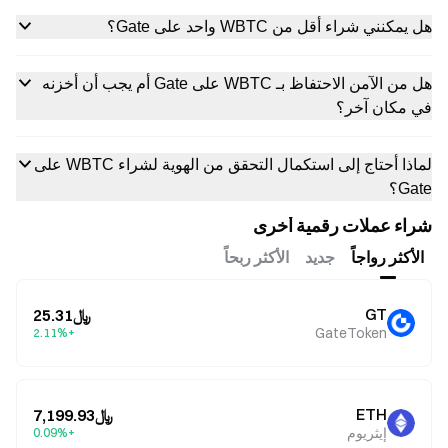
هل يمكنني شراء أقل من WBTC واحد على Gate؟
هل من الآمن الاحتفاظ بـ WBTC على Gate أم يجب أن أخزنه
في مكان آخر؟
لماذا أحتاج إلى استكمال التحقق من الهوية لشراء WBTC على
Gate؟
شراء عملات رقمية أخرى
الأكثر رواجاً
جديد
الأكثر ربحاً
GT
﷼25.31
GateToken
+2.11%
ETH
﷼7,199.93
إيثريوم
+0.09%