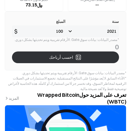
--
﷼73.15
سنة
المبلغ
$
* مصدر البيانات: بيانات سوق Gate. الأرقام تقريبية ويتم تحديثها بشكل دوري.
0
احسب أرباحك
* مصدر البيانات: بيانات سوق Gate. الأرقام تقريبية ويتم تحديثها بشكل دوري.
* الأداء السابق لا يُعد مؤشرًا على النتائج المستقبلية. تخضع الاستثمارات في العملات
الرقمية لمخاطر السوق، وقد تخسر جزءًا من استثمارك أو كاملَه. هذه الحاسبة لأغراض
توضيحية فقط ولا تُعد نصيحة مالية.
تعرف على المزيد حولWrapped Bitcoin
المزيد
(WBTC)