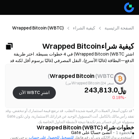
الصفحة الرئيسية
كيفية الشراء
Wrapped Bitcoin (WBTC)
كيفية شراءWrapped Bitcoin
(WBTC)
اشترِ Wrapped Bitcoin (WBTC) في 4 خطوات بسيطة. اختر طريقة
الدفع—البطاقة (غالبًا الأسرع)، النقل المصرفي (غالبًا برسوم أقل لكنه قد
يستغرق وقتًا أطول)، أو P2P/C2C (خيارات أكثر ولكن مع مخاطر احتيال
أعلى)—ثم راجع التكلفة الإجمالية (رسوم المزوّد + الفارق السعري)، وأكمل
)
Wrapped Bitcoin
(
WBTC
التحقق من الهوية (KYC) إذا لزم الأمر، وقم بتأمين حسابك باستخدام
سعر Wrapped Bitcoin (24س)
المصادقة الثنائية (2FA). قد تختلف الإتاحة والحدود والرسوم ووقت
﷼243,813.0
اشترِ WBTC الآن
المعالجة حسب المنطقة والمزوّد.
-0.18%
*
قد تكون أسعار العملات الرقمية شديدة التقلب. قد ترتفع قيمة استثمارك أو تنخفض، وقد
تفقد رأس مالك بالكامل. أنت المسؤول الوحيد عن قراراتك الاستثمارية، ولن تكون Gate
مسؤولة عن أي خسائر يتم تكبدها نتيجة لأنشطة التداول الخاصة بك.
خطوات شراء Wrapped Bitcoin (WBTC)
الخطوة 1 –
أنشئ حسابًا على Gate
استخدم بريدك الإلكتروني أو رقم هاتفك
للتسجيل للحصول على حساب
. يرجى تعيين