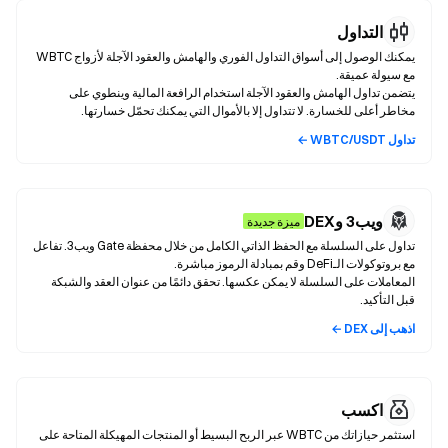
التداول
يمكنك الوصول إلى أسواق التداول الفوري والهامش والعقود الآجلة لأزواج WBTC
يتضمن تداول الهامش والعقود الآجلة استخدام الرافعة المالية وينطوي على
مخاطر أعلى للخسارة. لا تتداول إلا بالأموال التي يمكنك تحمّل خسارتها.
تداول WBTC/USDT ←
ويب3 وDEX
ميزة جديدة
تداول على السلسلة مع الحفظ الذاتي الكامل من خلال محفظة Gate ويب3. تفاعل
المعاملات على السلسلة لا يمكن عكسها. تحقق دائمًا من عنوان العقد والشبكة
قبل التأكيد.
اذهب إلى DEX ←
اكسب
استثمر حيازاتك من WBTC عبر الربح البسيط أو المنتجات المهيكلة المتاحة على