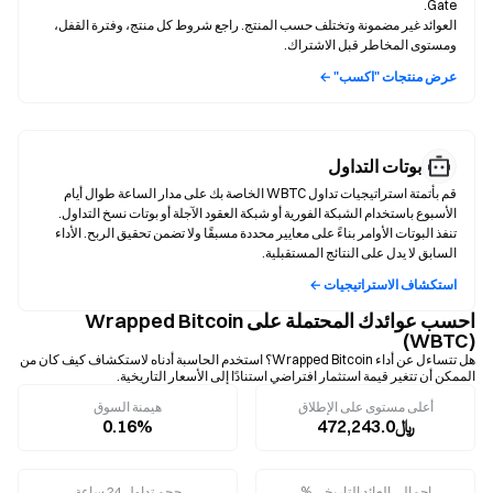
العوائد غير مضمونة وتختلف حسب المنتج. راجع شروط كل منتج، وفترة القفل،
ومستوى المخاطر قبل الاشتراك.
عرض منتجات "اكسب" ←
بوتات التداول
قم بأتمتة استراتيجيات تداول WBTC الخاصة بك على مدار الساعة طوال أيام
تنفذ البوتات الأوامر بناءً على معايير محددة مسبقًا ولا تضمن تحقيق الربح. الأداء
السابق لا يدل على النتائج المستقبلية.
استكشاف الاستراتيجيات ←
احسب عوائدك المحتملة على Wrapped Bitcoin
(WBTC)
هل تتساءل عن أداء Wrapped Bitcoin؟ استخدم الحاسبة أدناه لاستكشاف كيف كان من
الممكن أن تتغير قيمة استثمار افتراضي استنادًا إلى الأسعار التاريخية.
أعلى مستوى على الإطلاق
هيمنة السوق
﷼472,243.0
0.16%
إجمالي العائد التاريخي %
حجم تداول 24 ساعة