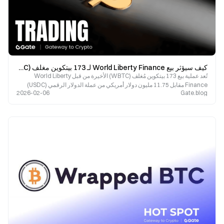
كيف سيؤثر بيع World Liberty Finance لـ 173 بيتكوين مغلف (WBTC) على السوق؟
تُعد عملية بيع 173 بيتكوين مُغلف (WBTC) الأخيرة من قبل World Liberty
Finance مقابل 11.75 مليون دولار أمريكي من عملة الدولار الرقمي (USDC)
2026-02-06
Gate.blog
بمثابة تذكير إضافي للمستثمرين بضرورة متابعة تدفقات رأس المال المؤسسي
عن كثب.