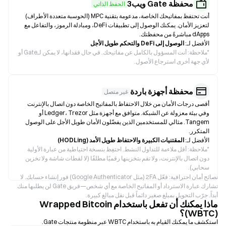
محفظة Gate ويب3
الحفظ الذاتي
أنت تحتفظ بمفاتيحك الخاصة، مدعومة بتقنية MPC (الحوسبة متعددة الأطراف)
لتعزيز الأمان. يمكنك الوصول إلى تطبيقات DeFi، ومبادلة الرموز، والتفاعل مع
dApps مباشرةً من محفظتك.
الأفضل لـ:
الوصول إلى DeFi والتحكم طويل الأجل
*
ملاحظة: أنت المسؤول بالكامل عن مفاتيحك. في حال فقدانها، لا يمكن لـGate أو
لأي جهة أخرى استرجاع الأصول.
محفظة أجهزة باردة
غير متصل
أقصى درجات الأمان من خلال الاحتفاظ بالمفاتيح الخاصة دون اتصال بالإنترنت
وفي بيئة معزولة عن الشبكة. متوافق مع أجهزة مثل Ledger، Trezor أو
Tangem. مثالي للمستخدمين الذين يفضّلون الأمان طويل الأجل على الوصول
المتكرر.
الأفضل لـ:
المقتنيات الكبيرة والاحتفاظ طويل الأمد (HODLing)
*
ملاحظة: أقل ملاءمة للتداول النشط. احتفِظ بنسخة احتياطية من عبارة الأولية
دون اتصال بالإنترنت، ولا تقم بتخزينها رقميًا مطلقًا (لا لقطات شاشة ولا تخزين
سحابي).
نصائح أمان احترافية: فعّل 2FA (مثل Google Authenticator) فور إنشاء حسابك. لا
تشارك عبارة الاسترداد أو المفاتيح الخاصة مع أي شخص—فريق Gate لن يطلبها منك
أبداً. جرّب التحويل بمبلغ صغير دائماً قبل نقل مبالغ كبيرة.
ماذا يمكنك أن تفعل باستخدام Wrapped Bitcoin
(WBTC)؟
استكشف ما يمكنك القيام به باستخدام WBTC عبر منظومة منتجات Gate.