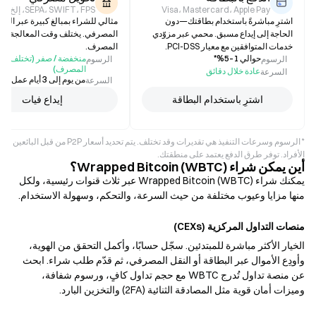
Visa، Mastercard، Apple Pay
SEPA، SWIFT، FPS، إلخ.
اشترِ مباشرةً باستخدام بطاقتك—دون
مثالي للشراء بمبالغ كبيرة عبر النق
الحاجة إلى إيداع مسبق. محمي عبر مزوّدي
المصرفي. يختلف وقت المعالجة 
خدمات المتوافقين مع معيار PCI-DSS.
المصرف.
حوالي 1–5%*
منخفضة / صفر (تختلف ح
الرسوم
الرسوم
المصرف)
عادة خلال دقائق
السرعة
من يوم إلى 3 أيام عمل (يختلف)
السرعة
اشترِ باستخدام البطاقة
إيداع فيات
* الرسوم وسرعات التنفيذ هي تقديرات وقد تختلف. يتم تحديد أسعار P2P من قبل البائعين
الأفراد. توفر طرق الدفع يعتمد على منطقتك.
أين يمكن شراء Wrapped Bitcoin (WBTC)؟
يمكنك شراء Wrapped Bitcoin (WBTC) عبر ثلاث قنوات رئيسية، ولكل
منها مزايا وعيوب مختلفة من حيث السرعة، والتحكم، وسهولة الاستخدام.
منصات التداول المركزية (CEXs)
الخيار الأكثر مباشرة للمبتدئين. سجّل حسابًا، وأكمل التحقق من الهوية،
وأودِع الأموال عبر البطاقة أو النقل المصرفي، ثم قدّم طلب شراء. ابحث
عن منصة تداول تُدرج WBTC مع حجم تداول كافٍ، ورسوم شفافة،
وميزات أمان قوية مثل المصادقة الثنائية (2FA) والتخزين البارد.