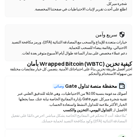
اطلع على أحدث تقرير لإثبات الاحتياطيات في صفحتنا المخصصة.
سريع وآمن
خيارات متعددة للإيداع والسحب مع المصادقة الثنائية (2FA)، ورمز مكافحة التصيد
دعم عملاء مخصص على مدار الساعة طوال أيام الأسبوع متوفر بعدة لغات.
كيفية تخزين Wrapped Bitcoin (WBTC) بأمان
اختر أفضل طريقة تخزين بناءً على احتياجاتك الأمنية. يتضمن كل خيار مقايضات مختلفة
بين سهولة الاستخدام والتحكم.
محفظة منصة تداول Gate
وصائي
أصولك مدعومة بنسبة 100% من الاحتياطيات، وهي قابلة للتدقيق العلني عبر
تقنية شجرة ميركل. تقوم Gate بإدارة المفاتيح الخاصة نيابة عنك، مما يجعلها
الخيار الأكثر ملاءمة للتداول النشط واستعادة الحساب.
الأفضل لـ:
التداول اليومي، التخزين والكسب
*
ملاحظة: أنت لا تتحكم في المفاتيح الخاصة بشكل مباشر. احرص دائمًا على تفعيل
المصادقة الثنائية (2FA) وكود مكافحة التصيد لحماية حسابك.