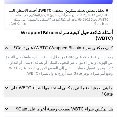
# تحليل معمّق لعملة بيتكوين المغلف (WBTC): أحدث الأسعار، التوقعات، ودليل التداول
اعتبارًا من 15 يناير 2026، يبلغ سعر أكبر مشروع لترميز البيتكوين في العالم،
WBTC، نحو 95,950.30 دولارًا أمريكيًا. يُعد هذا "البيتكوين المغلف" على شبكة
2026-01-15
Gate.blog
إيثيريوم جسرًا رئيسيًا سريع النمو يربط قيمة البيتكوين بنظام التمويل ال
أسئلة شائعة حول كيفية شراء Wrapped Bitcoin
(WBTC)
كيف يمكنني شراء WBTC (Wrapped Bitcoin) على Gate؟
يمكنك شراء WBTC على Gate من خلال إنشاء حساب، واستكمال التحقق
من الهوية، وإيداع الأموال عبر التحويل البنكي أو بطاقة الائتمان أو التداول
P2P. بمجرد تمويل حسابك، انتقل إلى السوق الفوري، ابحث عن WBTC
وضع أمر شراء. توفر Gate عدة أزواج تداول لشراء WBTC.
ما هي طرق الدفع التي يمكنني استخدامها لشراء WBTC على
Gate؟
هل يمكنني شراء WBTC بعملات رقمية أخرى على Gate؟