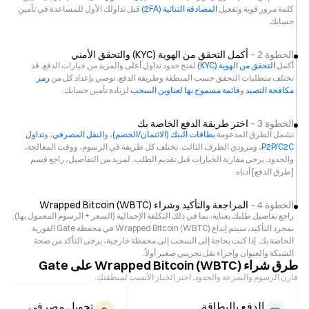
كلمة مرور قوية وتفعيل
المصادقة الثنائية (2FA)
قبل تداولك الأول للمساعدة في تأمين
حسابك.
الخطوة 2 –
أكمل التحقق من الهوية (KYC) والتحقق الأمني
أكمل
التحقق من الهوية (KYC)
لفتح حدود تداول أعلى والمزيد من خيارات الدفع. قد
تختلف متطلبات التحقق حسب المنطقة وطريقة الدفع. نوصي بإعداد كل من
رمز
مكافحة التصيد
و
قائمة مسموح بها لعناوين السحب
لزيادة تأمين حسابك.
الخطوة 3 –
اختر طريقة الدفع الخاصة بك
تشمل الطرق المدعومة
بطاقات البنك (الائتمان/الخصم)
، و
النقل المصرفي
، و
تداول
P2P/C2C
، ومزودي الطرف الثالث. تختلف كل طريقة في الرسوم، ووقت المعالجة،
والحدود. يرجى مقارنة الخيارات قبل تقديم الطلب. لمزيد من التفاصيل، راجع قسم
[طرق الدفع] أدناه.
الخطوة 4 –
المراجعة والتأكيد وشراء Wrapped Bitcoin (WBTC)
راجع تفاصيل طلبك بعناية، بما في ذلك التكلفة الإجمالية (السعر + الرسوم المعمول بها).
بمجرد التأكيد، سيتم إيداع Wrapped Bitcoin (WBTC) في محفظة Gate الفورية
الخاصة بك. إذا كنت بحاجة إلى السحب إلى محفظة خارجية، يرجى التأكد من صحة
الشبكة والعنوان وإجراء نقل تجريبي صغير أولاً.
طرق شراء Wrapped Bitcoin (WBTC) على Gate
قارن الرسوم والسرعة والحدود. اختر الخيار الأنسب لمنطقتك.
الدفع بالبطاقة
تحويل مصرفي