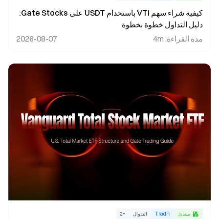
كيفية شراء سهم VTI باستخدام USDT على Gate Stocks:
دليل التداول خطوة بخطوة
مدة القراءة
:
4m
2026-08-07
مبتدئ
TradFi
التدوال
+
2