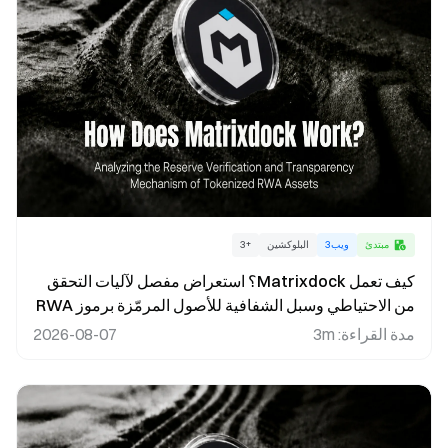
مبتدئ
ويب3
البلوكشين
+
3
كيف تعمل Matrixdock؟ استعراض مفصل لآليات التحقق
من الاحتياطي وسبل الشفافية للأصول المرمّزة برموز RWA
مدة القراءة
:
3m
2026-08-07