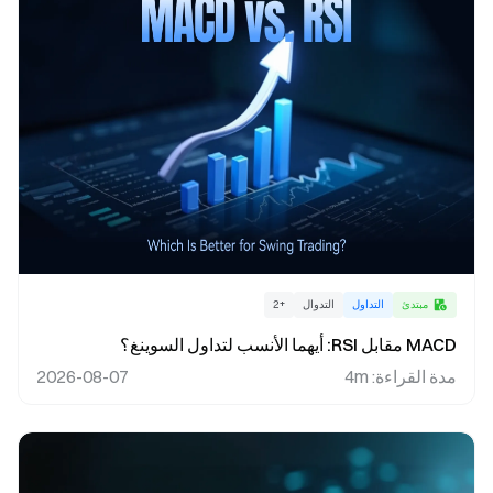
مبتدئ
التداول
التدوال
+
2
MACD مقابل RSI: أيهما الأنسب لتداول السوينغ؟
مدة القراءة
:
4m
2026-08-07