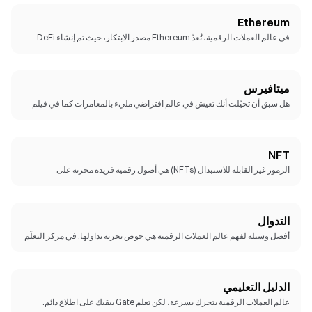
Ethereum
في عالم العملات الرقمية، تُعدّ Ethereum مصدر الابتكار، حيث تم إنشاء DeFi
ورموز NFT والطبقة الثانية والعديد من التقنيات الجديدة، كما أن أحد مؤسسيها
"فيتاليك بوترين" هو أحد القادة ذوي الرأي الرئيسيين في عالم العملات الرقمية،
وأطلقت Ethereum سلسلة من الترقيات المهمة للانتقال من إثبات العمل (PoW)
إلى إثبات ملكية الحصة (PoS)، مما قد يساعد على كسر ثلاثية قابلية التوسع في
ميتافيرس
البلوكشين ويجعل من Ethereum "عملة مستقرة".
هل سبق أن تخيّلت أنك تعيش في عالم افتراضي مليء بالمغامرات كما في فيلم
"Ready Player One"؟ يمثل عالم الميتافيرس عالمًا افتراضيًا موازِيًا يجمع بين
الواقعين الرقمي والفعلي، وهو مركز الترفيه من Gate. ستأخذك هذه المغامرة
إلى عالم لا متناهٍ.
NFT
الرموز غير القابلة للاستبدال (NFTs) هي أصول رقمية فريدة مخزنة على
البلوكشين، تمثل ملكية الأعمال الفنية والمقتنيات وغيرها. وقد اعتمدها المبدعون
والفنانون والعلامات التجارية في جميع أنحاء العالم، وتشمل المجموعات البارزة
Bored Ape Yacht Club وCryptoPunks وDoodles.
التدوال
أفضل وسيلة لفهم عالم العملات الرقمية هي خوض تجربة تداولها. في مركز التعلّم
من Gate، ستجد مجموعة من الفيديوهات التعليمية القيّمة التي تساعدك على
الانطلاق بثقة في عالم العملات الرقمية.
الدليل التعليمي
عالم العملات الرقمية يتحرك بسرعة، لكن تعلم Gate يبقيك على اطلاع دائم.