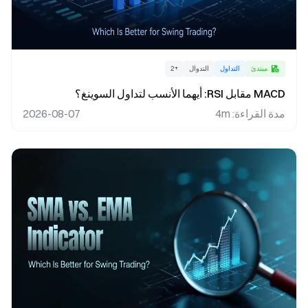
مبتدئ
التداول
التدوال
+
2
MACD مقابل RSI: أيهما الأنسب لتداول السوينغ؟
مدة القراءة
:
4m
2026-08-07