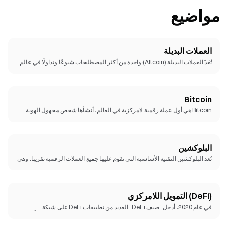
مواضيع
العملات البديلة
تُعَدّ العملات البديلة (Altcoin) واحدة من أكثر المصطلحات شيوعًا وتداولًا في عالم
العملات . وإذا كنتَ قد بدأتَ حديثًا في مجال العملات الرقمية ولا تكفيك معرفتك
بعملات مثل BTC وETH، يمكنك أيضًا تجربة بعضٍ من أحدث مجالات العملات
الرقمية.
Bitcoin
Bitcoin هي أول عملة رقمية لامركزية في العالم، أنشأها شخص مجهول الهوية
يُدعى Satoshi Nakamoto في عام 2008. وبفضل المعروض المحدود البالغ 21
مليون عملة ومجتمع عالمي يضم الملايين، مهدت البيتكوين الطريق لثورة الأصول
الرقمية. واليوم، يُنظر إليها على نطاق واسع على أنها "الذهب الرقمي": مخزن
قيمة نادر وعابر للحدود يعيد تشكيل مستقبل التمويل.
البلوكشين
تُعد البلوكشين التقنية الأساسية التي تقوم عليها جميع العملات الرقمية تقريبا. وهي
عبارة عن سجل حسابات موزع تحتفظ به شبكة عالمية من العقد اللامركزية، مما
يتيح إجراء مدفوعات مباشرة بين الأطراف دون الحاجة إلى وسيط أو ثقة مسبقة.
وتُعرف البلوكشين باسم "آلة الثقة"، حيث ستكون بمثابة البنية التحتية الحيوية
للجيل القادم من الإنترنت (ويب3).
(DeFi) التمويل اللامركزي
في عام 2020، أدخل "صيف DeFi" العديد من تطبيقات DeFi على شبكة
Ethereum المتكاملة ضمن مجال العملات الرقمية، ووفّر نموذجًا جديدًا قابلًا
للتركيب يُعرف باستخدام "Money Legos" من DeFi.