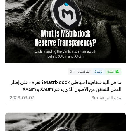
مبتدئ
ويب3
البلوكشين
+
3
ما هي آلية شفافية احتياطي Matrixdock؟ تعرف على إطار
العمل للتحقق من الأصول الذي يدعم XAUm و XAGm
مدة القراءة
:
6m
2026-08-07