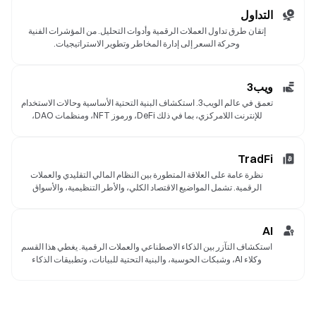
التداول
إتقان طرق تداول العملات الرقمية وأدوات التحليل. من المؤشرات الفنية
وحركة السعر إلى إدارة المخاطر وتطوير الاستراتيجيات.
ويب3
تعمق في عالم الويب3. استكشاف البنية التحتية الأساسية وحالات الاستخدام
للإنترنت اللامركزي، بما في ذلك DeFi، ورموز NFT، ومنظمات DAO،
والمحافظ، والتطبيقات الموجودة على السلسلة.
TradFi
نظرة عامة على العلاقة المتطورة بين النظام المالي التقليدي والعملات
الرقمية. تشمل المواضيع الاقتصاد الكلي، والأطر التنظيمية، والأسواق
العالمية، والتوجه المتزايد لترميز الأصول.
AI
استكشاف التآزر بين الذكاء الاصطناعي والعملات الرقمية. يغطي هذا القسم
وكلاء AI، وشبكات الحوسبة، والبنية التحتية للبيانات، وتطبيقات الذكاء
الاصطناعي ضمن سيناريوهات البلوكشين.