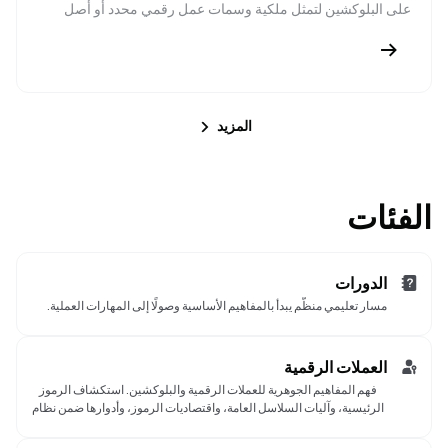
على البلوكشين لتمثل ملكية وسمات عمل رقمي محدد أو أصل
لتجنب الشراء العشوائي أثناء ارتفاع الأسعار والبيع بدافع الذعر خلال
فترات التراجع.
موجود على الشبكة. يتم إصدار NFT بواسطة العقود الذكية، التي
تحتفظ أيضًا ببياناته الوصفية. بخلاف الرموز القابلة للاستبدال، لا
يمكن تقسيم NFT أو تبادله بشكل متكافئ واحد لواحد. تُستخدم هذه
الرموز بشكل شائع في الفن الرقمي، وعناصر الألعاب الإلكترونية،
وتذاكر الفعاليات، وبطاقات العضوية، حيث تتيح إثبات الملكية، وتتبع
المزيد
المصدر، والتداول. تدعم بعض المنصات أيضًا دفع حقوق المبدعين
وإمكانية عرض NFT عبر سلاسل بلوكشين مختلفة.
الفئات
الدورات
مسار تعليمي منظّم يبدأ بالمفاهيم الأساسية وصولًا إلى المهارات العملية.
العملات الرقمية
فهم المفاهيم الجوهرية للعملات الرقمية والبلوكشين. استكشاف الرموز
الرئيسية، وآليات السلاسل العامة، واقتصاديات الرموز، وأدوارها ضمن نظام
الأصول الرقمية.