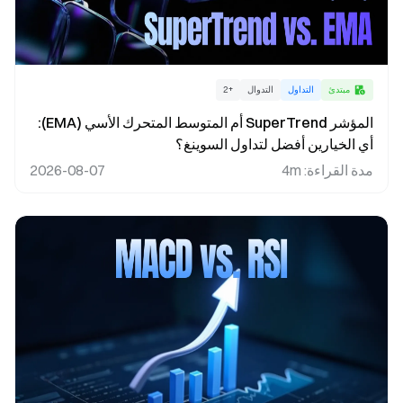
مبتدئ
التداول
التدوال
+
2
المؤشر SuperTrend أم المتوسط المتحرك الأسي (EMA):
أي الخيارين أفضل لتداول السوينغ؟
مدة القراءة
:
4m
2026-08-07