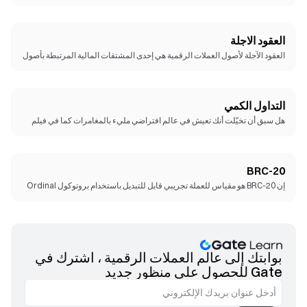
استكشف الأدلة التعليمية خطوة بخطوة التي تغطي أحدث المنتجات والأدوات
والمفاهيم في هذا المجال.
العقود الاجلة
العقود الآجلة لأصول العملات الرقمية هي إحدى المشتقات المالية المرتبطة بأصول
العملات الرقمية. ويبلغ حجم سوق العقود الآجلة لأصول العملات الرقمية، التي
تمثلها عملتا BTC و ETH، تريليونات$. يمكنك تحقيق الأرباح من خلال ارتفاع أو
انخفاض أسعار BTC أو ETH عبر الشراء أو البيع. ما هي العقود الآجلة لأصول
العملات الرقمية وكيفية تداولها؟ ستجد الإجابة في قسم "تعرّف على العقود الآجلة"
التداول الكمي
في Gate.
هل سبق أن تخيّلت أنك تعيش في عالم افتراضي مليء بالمغامرات كما في فيلم
"Ready Player One"؟ يمثل عالم الميتافيرس عالمًا افتراضيًا موازِيًا يجمع بين
الواقعين الرقمي والفعلي، وهو مركز الترفيه من Gate. ستأخذك هذه المغامرة
إلى عالم لا متناهٍ.
BRC-20
إن BRC-20 هو مقياس للعملة تجريبي قابل للتبديل باستخدام بروتوكول Ordinal
على Bitcoin. يعطي Ordinals لكل جزء ساتوشي (.Sat) من Bitcoin رقمًا فريدًا ،
ثم يتيح للجزء الاتصال بالنصوص والصور ، مما يجعل من الممكن تسجيل الرسائل
المعقدة على Bitcoin.
بوابتك إلى عالم العملات الرقمية ، اشترك في
Gate للحصول على منظور جديد