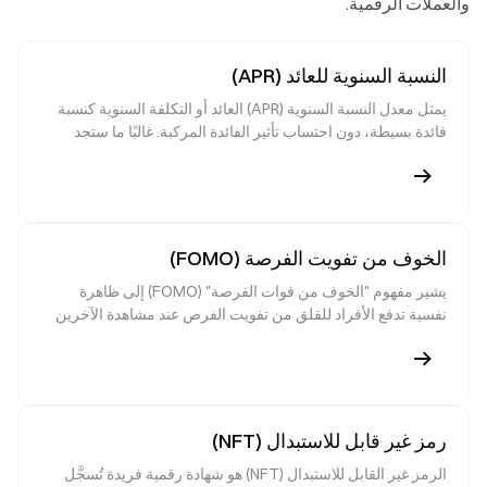
والعملات الرقمية.
النسبة السنوية للعائد (APR)
يمثل معدل النسبة السنوية (APR) العائد أو التكلفة السنوية كنسبة
فائدة بسيطة، دون احتساب تأثير الفائدة المركبة. غالبًا ما ستجد
تصنيف APR على منتجات التوفير في منصات التداول، ومنصات
الإقراض في التمويل اللامركزي (DeFi)، وصفحات التخزين.
يساعدك فهم APR في تقدير العوائد بناءً على عدد أيام الاحتفاظ،
ومقارنة المنتجات المختلفة، وتحديد ما إذا كانت الفائدة المركبة أو
قواعد الحجز مطبقة.
الخوف من تفويت الفرصة (FOMO)
يشير مفهوم "الخوف من فوات الفرصة" (FOMO) إلى ظاهرة
نفسية تدفع الأفراد للقلق من تفويت الفرص عند مشاهدة الآخرين
يحققون أرباحًا أو عند حدوث ارتفاع مفاجئ في اتجاهات السوق، ما
يدفعهم للمسارعة في الدخول والمشاركة. يظهر هذا السلوك بشكل
واضح في تداول العملات الرقمية، وعروض التبادل الأولية (IEOs)،
وتعدين الرموز غير القابلة للاستبدال (NFT minting)، والمطالبة
بتوزيعات الإيردروب (airdrop claims). يسهم FOMO في زيادة
رمز غير قابل للاستبدال (NFT)
حجم التداول وتقلبات السوق، كما يرفع من مستوى مخاطر
الخسارة. لذلك، يُعد فهم وإدارة FOMO أمرًا أساسيًا للمبتدئين
الرمز غير القابل للاستبدال (NFT) هو شهادة رقمية فريدة تُسجَّل