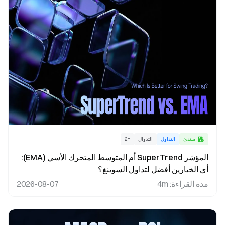
مبتدئ
التداول
التدوال
+
2
المؤشر SuperTrend أم المتوسط المتحرك الأسي (EMA):
أي الخيارين أفضل لتداول السوينغ؟
مدة القراءة
:
4m
2026-08-07