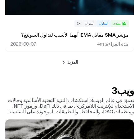
مبتدئ
التداول
التدوال
+
2
مؤشر SMA مقابل EMA: أيهما الأنسب لتداول السوينغ؟
مدة القراءة
:
4m
2026-08-07
المزيد
ويب3
تعمق في عالم الويب3. استكشاف البنية التحتية الأساسية وحالات
الاستخدام للإنترنت اللامركزي، بما في ذلك DeFi، ورموز NFT،
ومنظمات DAO، والمحافظ، والتطبيقات الموجودة على السلسلة.