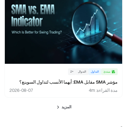
مبتدئ
التداول
التدوال
+
2
مؤشر SMA مقابل EMA: أيهما الأنسب لتداول السوينغ؟
مدة القراءة
:
4m
2026-08-07
المزيد