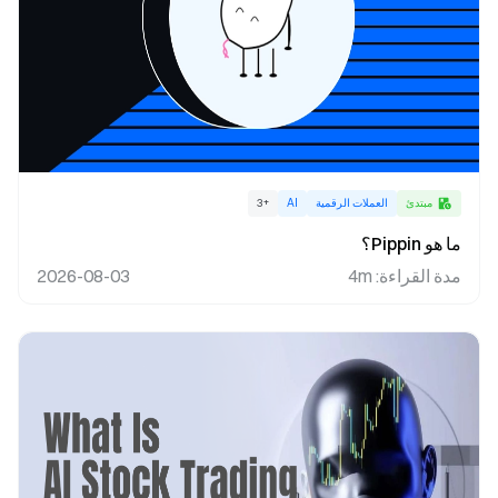
مبتدئ
العملات الرقمية
AI
+
3
ما هو Pippin؟
مدة القراءة
:
4m
2026-08-03