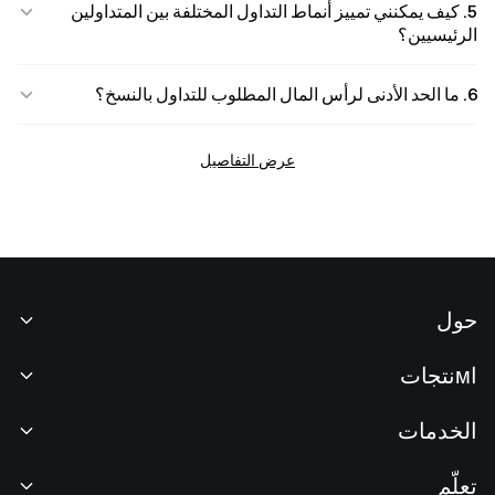
5. كيف يمكنني تمييز أنماط التداول المختلفة بين المتداولين
الرئيسيين؟
6. ما الحد الأدنى لرأس المال المطلوب للتداول بالنسخ؟
عرض التفاصيل
حول
نبذة عنا
اмنتجات
فرص عمل
P2P
الخدمات
غرفة الأخبار
التحويل وتداول الكتل
مزايا VIP
راعي سباق أوراكل ريد بُل
تعلّم
التداول الفوري