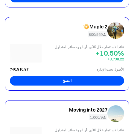
Maple 2
800/569
عائد الاستثمار خلال 30ي | أرباح وخسائر المتداول
+10.50%
‎+3,738.22
الأصول تحت الإدارة
740,910.97
النسخ
Moving into 2027
1,000/9
عائد الاستثمار خلال 30ي | أرباح وخسائر المتداول