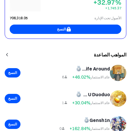
+32.97%
‎+1,745.37
الأصول تحت الإدارة
706,318.05
النسخ
المواهب الصاعدة
Da Vinci Turns Life Around
النسخ
+46.02%
عائد الاستثمار
6
Earn U Duoduo
النسخ
+30.04%
عائد الاستثمار
1
Gensh1n
النسخ
+162.84%
عائد الاستثمار
0