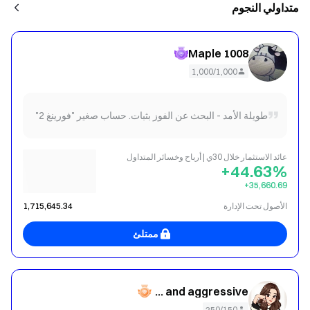
متداولي النجوم
Maple 1008
1,000/1,000
طويلة الأمد - البحث عن الفوز بثبات. حساب صغير "فورينغ 2"
عائد الاستثمار خلال 30ي | أرباح وخسائر المتداول
+44.63%
‎+35,660.69
الأصول تحت الإدارة
1,715,645.34
ممتلئ
This is translate content : Very fierce and aggressive
250/150