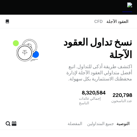
العقود الآجلة
CFD
نسخ تداول العقود
الآجلة
اكتشف طريقة أذكى للتداول. اتبع
أفضل متداولي العقود الآجلة لإدارة
محفظتك الاستثمارية بكل سهولة.
8,320,584
220,798
إجمالي عائدات
عدد الناسخون
الناسخ
التوصية
جميع المتداولين
المفضلة