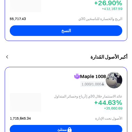
+26.90%
‎+412,167.59
الربح والخسارة للناسخين 30ي
55,717.43
النسخ
أكبر الأصول المُدارة
Maple 1008
1,000/1,000
عائد الاستثمار خلال 30ي | أرباح وخسائر المتداول
+44.63%
‎+35,660.69
الأصول تحت الإدارة
1,715,645.34
ممتلئ