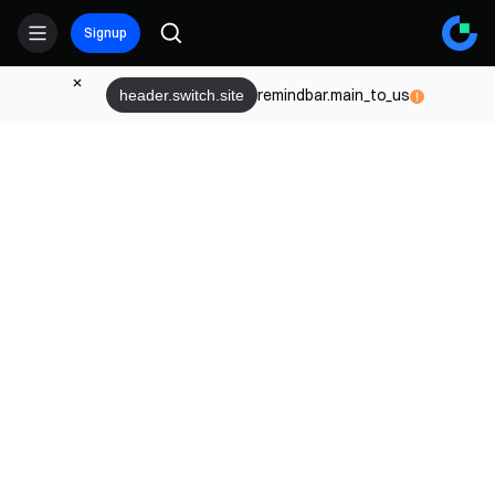
Signup
remindbar.main_to_us
header.switch.site