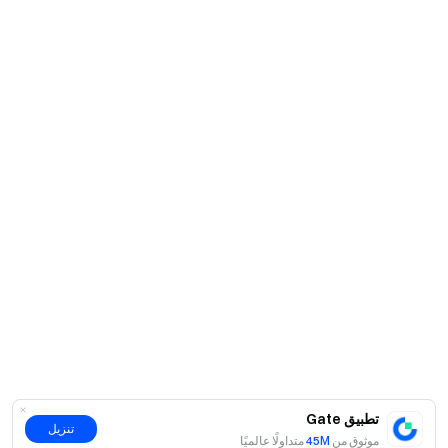
تطبيق Gate
تنزيل
موثوق من
45M
متداولًا عالميًا