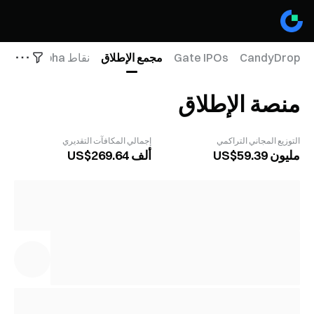
CandyDrop
Gate IPOs
مجمع الإطلاق
نقاط Alpha
نقاط ا
منصة الإطلاق
التوزيع المجاني التراكمي
إجمالي المكافآت التقديري
US$مليون 59.39
US$ألف 269.64