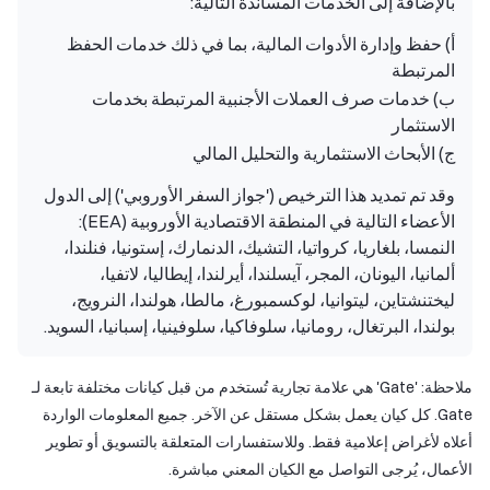
بالإضافة إلى الخدمات المساندة التالية:
أ) حفظ وإدارة الأدوات المالية، بما في ذلك خدمات الحفظ
المرتبطة
ب) خدمات صرف العملات الأجنبية المرتبطة بخدمات
الاستثمار
ج) الأبحاث الاستثمارية والتحليل المالي
وقد تم تمديد هذا الترخيص ('جواز السفر الأوروبي') إلى الدول
الأعضاء التالية في المنطقة الاقتصادية الأوروبية (EEA):
النمسا، بلغاريا، كرواتيا، التشيك، الدنمارك، إستونيا، فنلندا،
ألمانيا، اليونان، المجر، آيسلندا، أيرلندا، إيطاليا، لاتفيا،
ليختنشتاين، ليتوانيا، لوكسمبورغ، مالطا، هولندا، النرويج،
بولندا، البرتغال، رومانيا، سلوفاكيا، سلوفينيا، إسبانيا، السويد.
ملاحظة: 'Gate' هي علامة تجارية تُستخدم من قبل كيانات مختلفة تابعة لـ
Gate. كل كيان يعمل بشكل مستقل عن الآخر. جميع المعلومات الواردة
أعلاه لأغراض إعلامية فقط. وللاستفسارات المتعلقة بالتسويق أو تطوير
الأعمال، يُرجى التواصل مع الكيان المعني مباشرة.