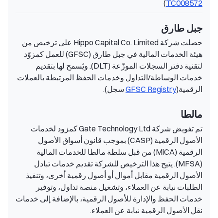
)
TC008572
جبل طارق
حصلت شركة Hippo Capital Co. Limited على ترخيص من
هيئة الخدمات المالية في جبل طارق (GFSC) للعمل كمزوّد
لتقنية دفتر السجلات الموزّعة (DLT). ويُسمح لها بتقديم
خدمات الوساطة/التداول وخدمات الحفظ المرتبطة بالعملات
الرقمية(
GFSC Registry
سجل).
مالطا
تم تفويض شركة Gate Technology Ltd كمزود لخدمات
الأصول الرقمية (CASP) بموجب قانون أسواق الأصول
الرقمية (MiCA) من قبل سلطة مالطا للخدمات المالية
(MFSA). يتيح هذا الترخيص للشركة تقديم خدمات تبادل
الأصول الرقمية مقابل أموال أو أصول رقمية أخرى، وتنفيذ
الطلبات نيابة عن العملاء، وتشغيل منصة تداول، وتوفير
خدمات الحفظ والإدارة للأصول الرقمية، بالإضافة إلى خدمات
نقل الأصول الرقمية نيابة عن العملاء.