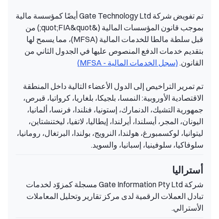
تم تفويض شركة Gate Technology Ltd أيضًا كمؤسسة مالية
بموجب قانون المؤسسات المالية (&quot;FIA&quot;) من
قبل سلطة مالطا للخدمات المالية (MFSA)، مما يسمح لها
بتقديم خدمات الدفع المنصوص عليها في الجدول الثاني من
القانون.
(سجل الخدمات المالية - MFSA)
تم تمرير التراخيص إلى الدول الأعضاء التالية داخل المنطقة
الاقتصادية الأوروبية: النمسا، بلجيكا، بلغاريا، كرواتيا، قبرص،
جمهورية التشيك، الدنمارك، إستونيا، فنلندا، فرنسا، ألمانيا،
اليونان، المجر، أيسلندا، أيرلندا، إيطاليا، لاتفيا، ليختنشتاين،
ليتوانيا، لوكسمبورغ، هولندا، النرويج، بولندا، البرتغال، رومانيا،
سلوفاكيا، سلوفينيا، إسبانيا، والسويد.
أستراليا
شركة Gate Information Pty Ltd مسجلة كمزوّد لخدمات
تبادل العملات الرقمية لدى مركز تقارير وتحليل المعاملات
الأسترالي.