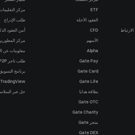
ETF
مركز التعليمات
العقود الآجلة
طلب الإدراج
لارتباط
CFD
أمن العقود الذك
الأسهم
مركز المطورين (PI
Alpha
معلومات عن ال
Gate Pay
طلب تاجر P2P
Gate Card
برنامج التسويق 
TradingView
Gate Life
بطاقة هدايا
حل عبر السلاس
Gate OTC
Gate Charity
متجر Gate
Gate DEX