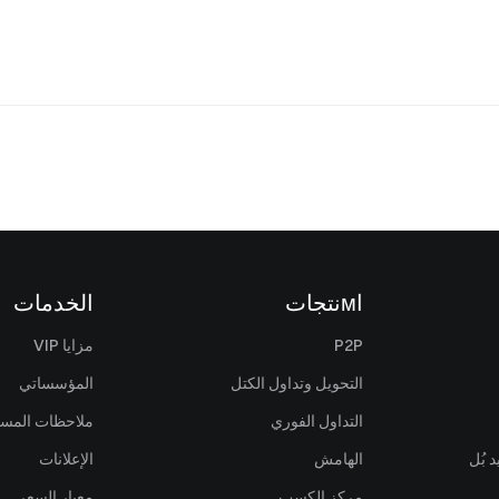
اмنتجات
الخدمات
P2P
مزايا VIP
التحويل وتداول الكتل
المؤسساتي
التداول الفوري
ملاحظات المس
 بُل
الهامش
الإعلانات
مركز الكسب
معيار السعر