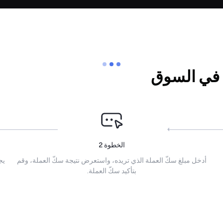
 في السوق
الخطوة
2
أدخل مبلغ سكّ العملة الذي تريده، واستعرض نتيجة سكّ العملة، وقم
يج
بتأكيد سكّ العملة.