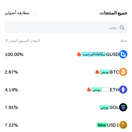
جميع المنتجات
مطابقة أصولي
عملة
المعدل السنوي المقدر
GUSD
⁩%‏100.00⁦
مكافأة الترحيب
BTC
⁩%‏2.67⁦
بونص
ETH
⁩%‏4.14⁦
بونص
SOL
⁩%‏7.91⁦
بونص
USD1
⁩%‏7.22⁦
New