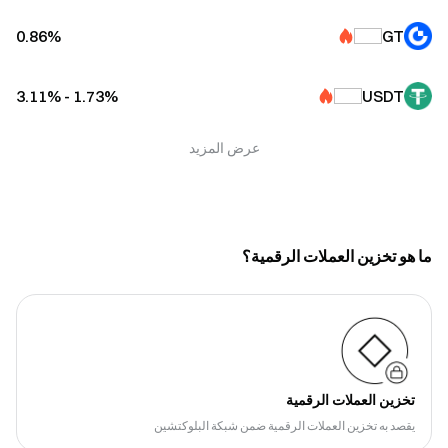
GT
⁩%‏0.86⁦
USDT
⁩%‏1.73⁦ - ⁩%‏3.11⁦
عرض المزيد
ما هو تخزين العملات الرقمية؟
تخزين العملات الرقمية
يقصد به تخزين العملات الرقمية ضمن شبكة البلوكتشين