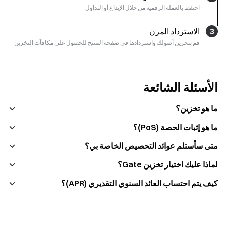
احتفظ بالعملة الرقمية من خلال الإيداع أو التداول
3
الاسترداد المرن
قم بتخزين أصولك واستردادها في صفحة المنتج للحصول على مكافآت التخزين
الأسئلة الشائعة
ما هو تخزين؟
ما هو إثبات الحصة (PoS)؟
متى سأستلم عوائد التحصيص الخاصة بي؟
لماذا عليك اختيار تخزين Gate؟
كيف يتم احتساب العائد السنوي التقديري (APR)؟