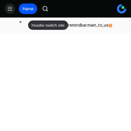
Signup
remindbar.main_to_us
header.switch.site