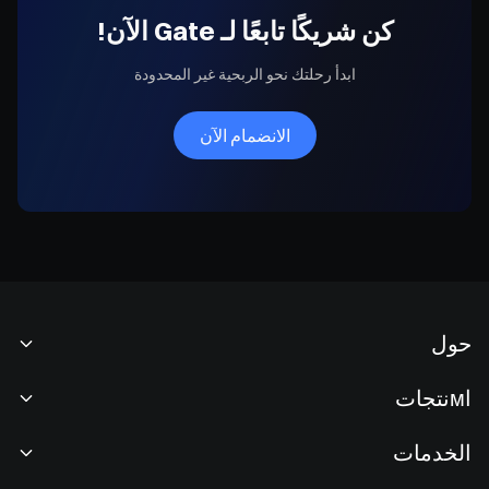
كن شريكًا تابعًا لـ Gate الآن!
ابدأ رحلتك نحو الربحية غير المحدودة
الانضمام الآن
حول
نبذة عنا
اмنتجات
فرص عمل
P2P
الخدمات
غرفة الأخبار
التحويل وتداول الكتل