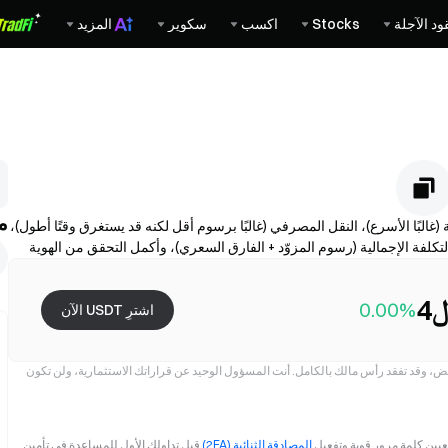
ود الآجلة
Stocks
اكسب
سكوير
المزيد
م
فع—البطاقة (غالبًا الأسرع)، النقل المصرفي (غالبًا برسوم أقل لكنه قد يستغرق وقتًا أطول)،
جع التكلفة الإجمالية (رسوم المزوّد + الفارق السعري)، وأكمل التحقق من الهوية
(KYC) إذا لزم الأمر، وقم بتأمين حسابك باستخدام المصادقة الثنائية (2FA). قد تختلف الإتاحة والحدود والرسوم ووقت المعالجة حسب المنطقة
4
0.00%
اشترِ USDT الآن
فض، وقد تفقد رأس مالك بالكامل. أنت المسؤول الوحيد عن قراراتك الاستثمارية، ولن تكون
عيين كلمة مرور قوية وتفعيل
المصادقة الثنائية (2FA)
قبل تداولك الأول للمساعدة في تأمين