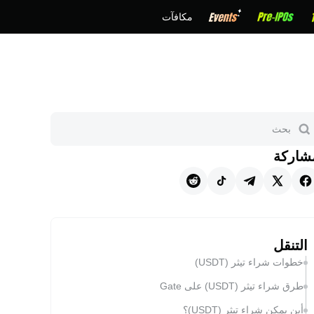
مكافآت
شاركة
التنقل
خطوات شراء تيثر (USDT)
طرق شراء تيثر (USDT) على Gate
أين يمكن شراء تيثر (USDT)؟