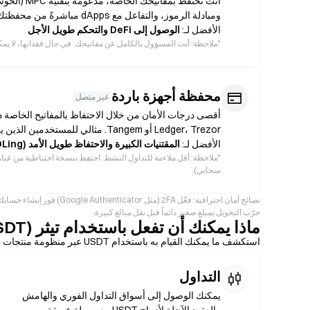
ومبادلة الرموز، والتفاعل مع dApps مباشرةً من محفظتك.
الأفضل لـ:
الوصول إلى DeFi والتحكم طويل الأجل
*
ملاحظة: أنت المسؤول بالكامل عن مفاتيحك. في حال فقدانها، لا يمكن لـGate أو لأي جهة أخرى استرجاع ا
محفظة أجهزة باردة
غير متصل
أقصى درجات الأمان من خلال الاحتفاظ بالمفاتيح الخاصة د
Ledger، Trezor أو Tangem. مثالي للمستخدمين الذين يفضّلون الأمان طويل الأجل على الوصول المتكرر.
الأفضل لـ:
المقتنيات الكبيرة والاحتفاظ طويل الأمد (HODLing)
*
ملاحظة: أقل ملاءمة للتداول النشط. احتفِظ بنسخة احتياطية من عبارة 
سحابي).
جرّب التحويل بمبلغ صغير دائماً قبل نقل مبالغ كبيرة.
ماذا يمكنك أن تفعل باستخدام تيثر (USDT)؟
استكشف ما يمكنك القيام به باستخدام USDT عبر منظومة منتجات Gate.
التداول
يمكنك الوصول إلى أسواق التداول الفوري والهامش