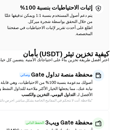
إثبات الاحتياطيات بنسبة 100%
يتم دعم أصول المستخدم بنسبة 1:1 ويمكن تدقيقها علنًا
اطلع على أحدث تقرير لإثبات الاحتياطيات في صفحتنا
المخصصة.
كيفية تخزين تيثر (USDT) بأمان
اختر أفضل طريقة تخزين بناءً على احتياجاتك الأمنية. يتضمن كل خيا
محفظة منصة تداول Gate
وصائي
نيابة عنك، مما يجعلها الخيار الأكثر ملاءمة للتداول النشط
الأفضل لـ:
التداول اليومي، التخزين والكسب
*
ملاحظة: أنت لا تتحكم في المفاتيح الخاصة بشكل مباشر. احرص دائمًا على تفعيل المصادقة الثنائ
محفظة Gate ويب3
الحفظ الذاتي