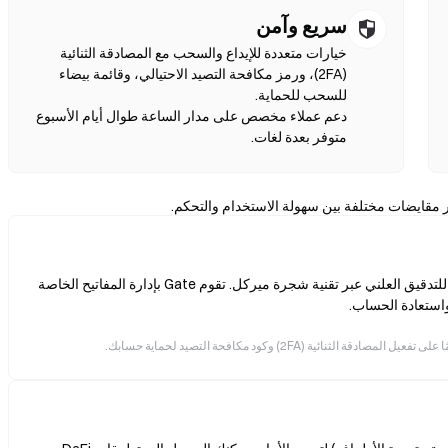
سريع وآمن
خيارات متعددة للإيداع والسحب مع المصادقة الثنائية
(2FA)، ورمز مكافحة التصيد الاحتيالي، وقائمة بيضاء
دعم عملاء مخصص على مدار الساعة طوال أيام الأسبوع
متوفر بعدة لغات.
ر مقايضات مختلفة بين سهولة الاستخدام والتحكم.
أصولك مدعومة بنسبة 100% من الاحتياطيات، وهي قابلة للتدقيق العلني عبر تقنية شجرة ميركل. تقوم Gate بإدارة المفاتيح الخاصة
 واستعادة الحساب.
ية (2FA) وكود مكافحة التصيد لحماية حسابك.