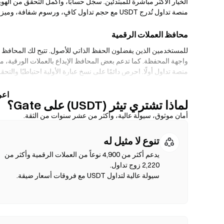
الخيار الأكثر مباشرة للمبتدئين. سجّل حسابًا، وأكمل التحقق من الهو
منصة تداول تُدرج USDT مع حجم تداول كافٍ، ورسوم شفافة، وميزات أمان قوية مثل المصادقة الثنائية (2FA) والتخزين البارد.
محافظ العملات الرقمية
للمستخدمين الذين يفضلون الحفظ الذاتي للأصول. تتيح لك المحافظ غ
منصة تداول أولًا. احرص دائمًا على نسخ عبارة الأولية احتياطيًا والتح
منصات التداول اللامركزية (DEXs)
لماذا تشتري تيثر (USDT) على Gate؟
تداول م
أمان موثوق، سيولة عالية، وأكثر من عشر سنوات من الثقة.
التحقق من الهوية. قم بتوصيل محفظة متوافقة، اختر زوج الرموز الخا
تنوع لا مثيل له
مثل Ethereum ،BNB Chain وPolygon.
يدعم أكثر من 4,900 نوعاً من العملات الرقمية وأكثر من
سيولة عالية لتداول USDT مع فروقات أسعار ضيقة.