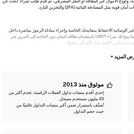
ية، وأودِع الأموال عبر البطاقة أو النقل المصرفي، ثم قدّم طلب شراء. ابحث عن
ير الوصائية الاحتفاظ بمفاتيحك الخاصة وإجراء مبادلة الرموز مباشرة داخل
واجهة المحفظة. كما تدعم بعض المحافظ الإيداع بالعملات الورقية، مما يتيح لك شراء USDT باستخدام بطاقة ائتمان دون الحاجة إلى المرور عبر
قق من عناوين العقود قبل تأكيد أي معاملة.
باشرة بين الأفراد دون وسطاء. تستخدم منصات الـDEXs العقود الذكية لتنفيذ عمليات المبادلة على السلسلة—دون الحاجة للتسجيل أو
ص بك، واختر نسبة الانزلاق السعري، ثم أكد عملية المبادلة. يرجى ملاحظة أن
هناك رسوم غاز مطبقة، وقد تختلف الأسعار عن الأسواق المركزية بسبب عمق السيولة. تحدث أغلب أنشطة DEX على سلاسل متوافقة مع EVM
موثوق منذ 2013
إحدى أقدم منصات تداول العملات الرقمية، تخدم أكثر من
تُصنَّف باستمرار ضمن أكبر منصات التداول عالميًا من
حيث حجم التداول.