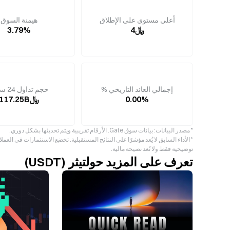
أعلى مستوى على الإطلاق
هيمنة السوق
﷼4
3.79%
إجمالي العائد التاريخي %
حجم تداول 24 ساعة
0.00%
﷼117.25B
* مصدر البيانات: بيانات سوق Gate. الأرقام تقريبية ويتم تحديثها بشكل دوري.
* الأداء السابق لا يُعد مؤشرًا على النتائج المستقبلية. تخضع الاستثمارات في ال
توضيحية فقط ولا تُعد نصيحة مالية.
تعرف على المزيد حولتيثر (USDT)