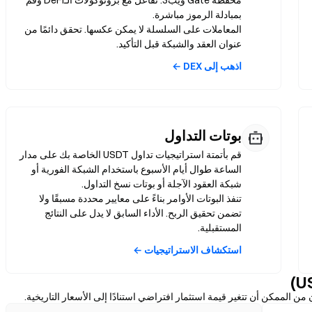
محفظة Gate ويب3. تفاعل مع بروتوكولات الـDeFi وقم
المعاملات على السلسلة لا يمكن عكسها. تحقق دائمًا من
عنوان العقد والشبكة قبل التأكيد.
اذهب إلى DEX ←
بوتات التداول
قم بأتمتة استراتيجيات تداول USDT الخاصة بك على مدار
الساعة طوال أيام الأسبوع باستخدام الشبكة الفورية أو
تنفذ البوتات الأوامر بناءً على معايير محددة مسبقًا ولا
تضمن تحقيق الربح. الأداء السابق لا يدل على النتائج
المستقبلية.
استكشاف الاستراتيجيات ←
 الممكن أن تتغير قيمة استثمار افتراضي استنادًا إلى الأسعار التاريخية.