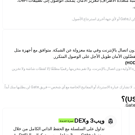
أنت تحتفظ بمفاتيحك الخاصة، مدعومة بتقنية MPC (الحوسبة متعددة الأطراف) لتعزيز الأمان. يمكنك الوصول إلى تطبيقات DeFi،
لأصول.
ون اتصال بالإنترنت وفي بيئة معزولة عن الشبكة. متوافق مع أجهزة مثل
الأولية دون اتصال بالإنترنت، ولا تقم بتخزينها رقميًا مطلقًا (لا لقطات شاشة ولا تخزين
نصائح أمان احترافية: فعّل 2FA (مثل Google Authenticator) فور إنشاء حسابك. لا تشارك عبارة الاسترداد أو المفاتيح الخاصة مع أي شخص—فريق Gate لن يطلبها منك أبداً.
ويب3 وDEX
ميزة جديدة
تداول على السلسلة مع الحفظ الذاتي الكامل من خلال