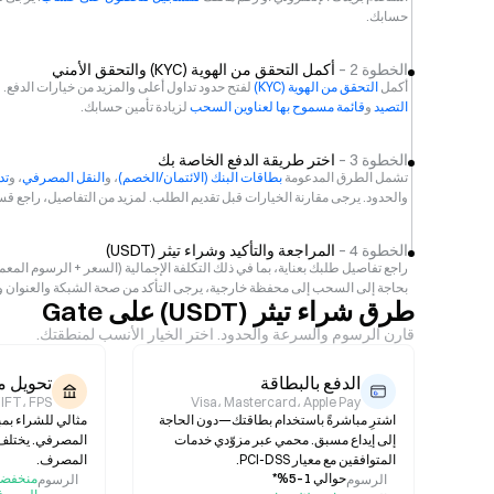
حسابك.
الخطوة 2 –
أكمل التحقق من الهوية (KYC) والتحقق الأمني
أكمل
التحقق من الهوية (KYC)
لفتح حدود تداول أعلى والمزيد من خيارات الدفع
التصيد
و
قائمة مسموح بها لعناوين السحب
لزيادة تأمين حسابك.
الخطوة 3 –
اختر طريقة الدفع الخاصة بك
تشمل الطرق المدعومة
بطاقات البنك (الائتمان/الخصم)
، و
النقل المصرفي
، و
تداو
والحدود. يرجى مقارنة الخيارات قبل تقديم الطلب. لمزيد من التفاصيل، راجع قسم
الخطوة 4 –
المراجعة والتأكيد وشراء تيثر (USDT)
بحاجة إلى السحب إلى محفظة خارجية، يرجى التأكد من صحة الشبكة والعنوان وإج
طرق شراء تيثر (USDT) على Gate
قارن الرسوم والسرعة والحدود. اختر الخيار الأنسب لمنطقتك.
الدفع بالبطاقة
تحويل 
Visa، Mastercard، Apple Pay
 SWIFT، FPS
اشترِ مباشرةً باستخدام بطاقتك—دون الحاجة
مثالي للشراء بمبا
إلى إيداع مسبق. محمي عبر مزوّدي خدمات
المصرفي. يختلف
المتوافقين مع معيار PCI-DSS.
المصرف.
حوالي 1–5%*
منخفضة
الرسوم
الرسوم