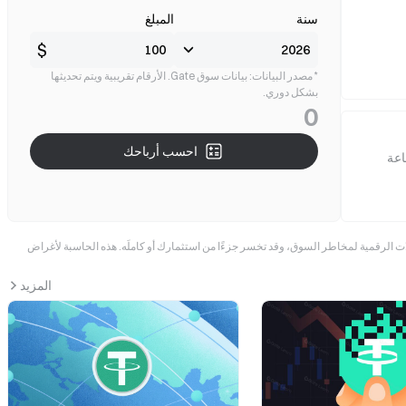
سنة
المبلغ
$
* مصدر البيانات: بيانات سوق Gate. الأرقام تقريبية ويتم تحديثها
بشكل دوري.
0
احسب أرباحك
عملات الرقمية لمخاطر السوق، وقد تخسر جزءًا من استثمارك أو كاملَه. هذه الحاسبة لأغراض
المزيد