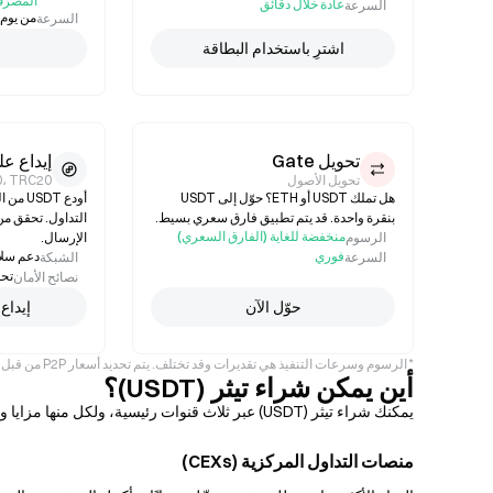
المصرف
عادة خلال دقائق
السرعة
من يوم إلى 3 أيام 
السرعة
اشترِ باستخدام البطاقة
تحويل Gate
إيداع ع
تحويل الأصول
0، TRC20
هل تملك USDT أو ETH؟ حوّل إلى USDT
أودع T
بنقرة واحدة. قد يتم تطبيق فارق سعري بسيط.
التداول. تحقق من
منخفضة للغاية (الفارق السعري)
الرسوم
الإرسال.
فوري
دعم سلا
السرعة
الشبكة
تحق
نصائح الأمان
حوّل الآن
إيداع
* الرسوم وسرعات التنفيذ هي تقديرات وقد تختلف. يتم تحديد أسعار P2P من قبل البائعين الأفراد. توفر طرق الدفع يعتمد على منطقتك.
أين يمكن شراء تيثر (USDT)؟
يمكنك شراء تيثر (USDT) عبر ثلاث قنوات رئيسية، ولكل منها مزايا وعيوب مختلفة من حيث السرعة، والتحكم، وسهولة الاستخدام.
منصات التداول المركزية (CEXs)