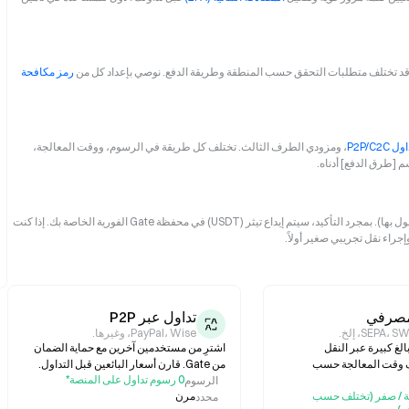
. قد تختلف متطلبات التحقق حسب المنطقة وطريقة الدفع. نوصي بإعداد كل من
رمز مكافحة
ل P2P/C2C
، ومزودي الطرف الثالث. تختلف كل طريقة في الرسوم، ووقت المعالجة،
 [طرق الدفع] أدناه.
راجع تفاصيل طلبك بعناية، بما في ذلك التكلفة الإجمالية (السعر + الرسوم المعمول بها). بمجرد التأكيد، سيتم إيداع تيثر (USDT) في محفظة Gate الفورية الخاصة بك. إذا كنت
راء نقل تجريبي صغير أولاً.
مصرفي
تداول عبر P2P
SEPA،، إلخ.
PayPal، Wise، وغيرها.
لغ كبيرة عبر النقل
اشترِ من مستخدمين آخرين مع حماية الضمان
 وقت المعالجة حسب
من Gate. قارن أسعار البائعين قبل التداول.
0 رسوم تداول على المنصة*
الرسوم
 / صفر (تختلف حسب
مرن
محدد