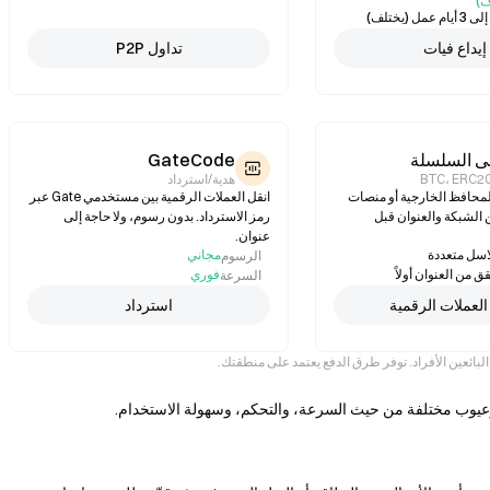
)
عمل (يختلف)
إيداع فيات
تداول P2P
لى السلسلة
GateCode
BTC، ERC2
هدية/استرداد
USD من المحافظ الخارجية أو منصات
انقل العملات الرقمية بين مستخدمي Gate عبر
 الشبكة والعنوان قبل
رمز الاسترداد. بدون رسوم، ولا حاجة إلى
عنوان.
سل متعددة
مجاني
الرسوم
ق من العنوان أولاً
فوري
السرعة
 العملات الرقمية
استرداد