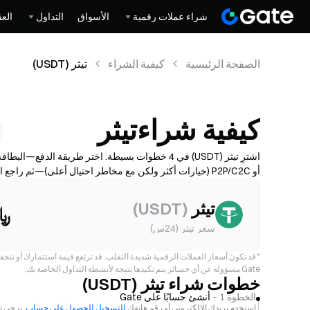
شراء عملات رقمية
الأسواق
التداول
العق
الصفحة الرئيسية
كيفية الشراء
تيثر (USDT)
كيفية شراءتيثر
(USDT)
اشترِ تيثر (USDT) في 4 خطوات بسيطة. اختر طريقة الد
أو P2P/C2C (خيارات أكثر ولكن مع مخاطر احتيال أعلى)—ثم را
والمزوّد.
تيثر
(
USDT
)
﷼
سعر تيثر (24س)
*
قد تكون أسعار العملات الرقمية شديدة التقلب. قد ترتفع قيمة استثمارك أو تنخ
Gate مسؤولة عن أي خسائر يتم تكبدها نتيجة لأنشطة التداول الخاصة بك.
خطوات شراء تيثر (USDT)
الخطوة 1 –
أنشئ حسابًا على Gate
استخدم بريدك الإلكتروني أو رقم هاتفك
للتسجيل للحصول على حساب
. يرجى ت