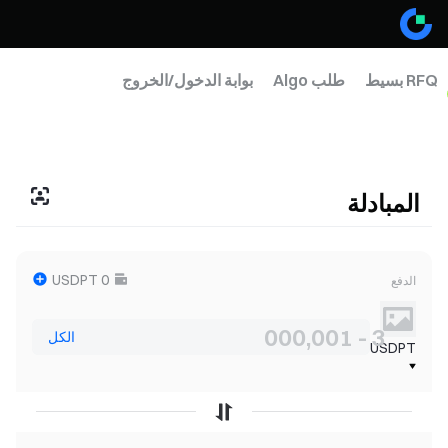
RFQ بسيط
طلب Algo
بوابة الدخول/الخروج
مبادلة العملات المستقرة
المبادلة
USDPT
الدفع
الكل
USDPT