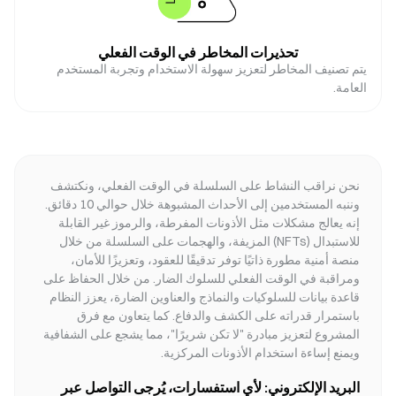
تحذيرات المخاطر في الوقت الفعلي
يتم تصنيف المخاطر لتعزيز سهولة الاستخدام وتجربة المستخدم
العامة.
نحن نراقب النشاط على السلسلة في الوقت الفعلي، ونكتشف
وننبه المستخدمين إلى الأحداث المشبوهة خلال حوالي 10 دقائق.
إنه يعالج مشكلات مثل الأذونات المفرطة، والرموز غير القابلة
للاستبدال (NFTs) المزيفة، والهجمات على السلسلة من خلال
منصة أمنية مطورة ذاتيًا توفر تدقيقًا للعقود، وتعزيزًا للأمان،
ومراقبة في الوقت الفعلي للسلوك الضار. من خلال الحفاظ على
قاعدة بيانات للسلوكيات والنماذج والعناوين الضارة، يعزز النظام
باستمرار قدراته على الكشف والدفاع. كما يتعاون مع فرق
المشروع لتعزيز مبادرة "لا تكن شريرًا"، مما يشجع على الشفافية
ويمنع إساءة استخدام الأذونات المركزية.
البريد الإلكتروني: لأي استفسارات، يُرجى التواصل عبر