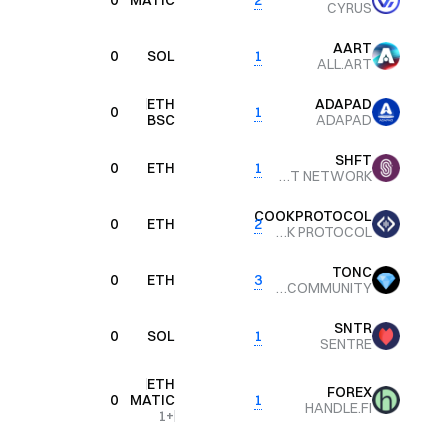
0
0
MATIC
2
CYRUS
AART
0
0
SOL
1
ALL.ART
ETH
ADAPAD
0
0
1
BSC
ADAPAD
SHFT
0
0
ETH
1
SHYFT NETWORK
COOKPROTOCOL
0
0
ETH
2
COOK PROTOCOL
TONC
0
0
ETH
3
TONCOMMUNITY
SNTR
0
0
SOL
1
SENTRE
ETH
FOREX
0
0
MATIC
1
HANDLE.FI
1
+