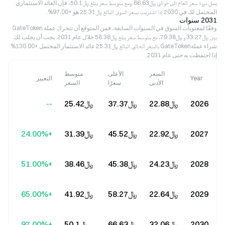
يصل ذروة سعر العام إلى حوالي ﷼‎66.63. ومع متوسط سعر يبلغ ﷼‎50.1، فإن العائد الاستثماري
المحتمل لك في 2030 إذا اشتريت بسعر السوق البالغ ﷼‎25.31 هو +97.00%.
2031 سنوات
وفقًا لمعنويات السوق في السنوات السابقة، فمن المتوقع أن تتحرك عملة GateToken
بين ﷼‎33.27 و ﷼‎79.38، مع متوسط سعر يبلغ ﷼‎58.36 خلال عام 2031. يجب أن يجلب لك
شراء عملةGateToken بالسعر الحالي البالغ ﷼‎25.31 عائد الاستثمار المحتمل +130.00%
إذا احتفظت به حتى عام 2031.
السعر
الأعلى
متوسط
Year
التغيير
الأدنى
سعرًا
السعر
2026
﷼‎22.88
﷼‎37.37
﷼‎25.42
--
2027
﷼‎22.92
﷼‎45.52
﷼‎31.39
+24.00%
2028
﷼‎24.23
﷼‎45.38
﷼‎38.46
+51.00%
2029
﷼‎22.64
﷼‎58.27
﷼‎41.92
+65.00%
2030
﷼‎32.06
﷼‎66.63
﷼‎50.1
+97.00%