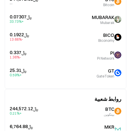
--
Bitcoin
﷼‎0.07307
MUBARAK
+33.73%
Mubarak
﷼‎0.1922
BICO
-13.68%
Biconomy
﷼‎0.337
PI
-1.36%
Pi Network
﷼‎25.31
GT
+0.59%
GateToken
روابط شعبية
﷼‎244,572.12
BTC
+0.21%
بيتكوين
﷼‎6,764.88
MKR