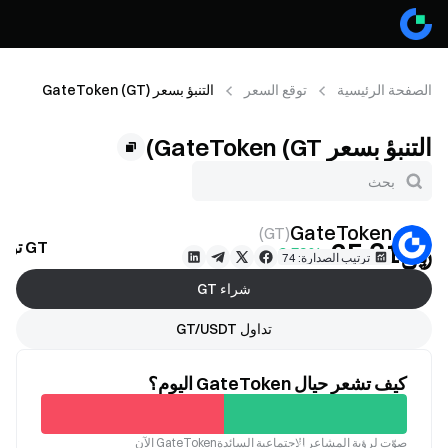
الصفحة الرئيسية
توقع السعر
التنبؤ بسعر GateToken (GT)
التنبؤ بسعر GateToken (GT)
GateToken
)
GT
(
﷼‎25.31
GT توقع السعر
+0.59%
ترتيب الصدارة: 74
شراء GT
تداول GT/USDT
كيف تشعر حيال GateToken اليوم؟
غير
صوّت لرؤية المشاعر الاجتماعية السائدةGateToken الآن