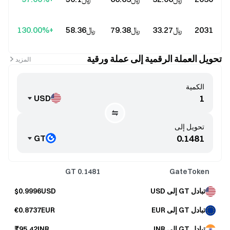
2031
﷼‎33.27
﷼‎79.38
﷼‎58.36
+130.00%
تحويل العملة الرقمية إلى عملة ورقية
المزيد
الكمية
USD
تحويل إلى
GT
GT
0.1481
GateToken
تبادل GT إلى USD
$0.9996USD
تبادل GT إلى EUR
€0.8737EUR
تبادل GT إلى INR
₹95.42INR