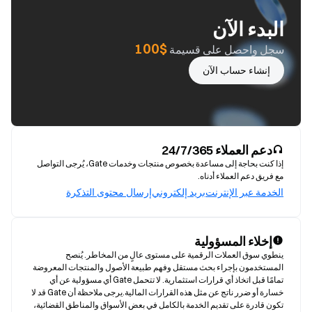
البدء الآن
$100
سجل واحصل على قسيمة
إنشاء حساب الآن
دعم العملاء 24/7/365
إذا كنت بحاجة إلى مساعدة بخصوص منتجات وخدمات Gate، يُرجى التواصل
مع فريق دعم العملاء أدناه.
الخدمة عبر الإنترنت
بريد إلكتروني
إرسال محتوى التذكرة
إخلاء المسؤولية
ينطوي سوق العملات الرقمية على مستوى عالٍ من المخاطر. يُنصح 
المستخدمون بإجراء بحث مستقل وفهم طبيعة الأصول والمنتجات المعروضة 
تمامًا قبل اتخاذ أي قرارات استثمارية. لا تتحمل Gate أي مسؤولية عن أي 
خسارة أو ضرر ناتج عن مثل هذه القرارات المالية.يرجى ملاحظة أن Gate قد لا 
تكون قادرة على تقديم الخدمة بالكامل في بعض الأسواق والمناطق القضائية، 