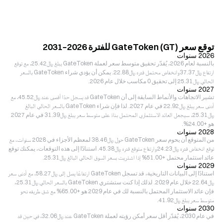
توقع سعر GateToken (GT) للفترة 2026–2031
2026 سنوات
بالنسبة لعام 2026، يُقدّر تحقيق متوسط سعر لعملة GateToken يبلغ ﷼‎25.42، مع توقع
ارتفاع ﷼‎37.37 وانخفاض محتمل قدره ﷼‎22.88. يمكن أن يؤدي شراء GateToken بالسعر
الحالي ﷼‎25.31 إلى تحقيق 0 مكاسب خلال عام 2026.
2027 سنوات
تشير الاتجاهات والأنماط السابقة إلى أن GateToken قد يسجل حدًا أقصى عند ﷼‎45.52، مع
أدنى سعر يبلغ ﷼‎22.92 في عام 2027. لذا فإن شراء GateToken بالسعر الحالي البالغ
﷼‎25.31، سيجعل العائد الاستثماري المحتمل بناءً على متوسط سعر يبلغ ﷼‎31.39 في عام 2027
هو +24.00%.
2028 سنوات
من المتوقع أن يحوم سعر GateToken حول ﷼‎38.46 لمعظم الأجزاء في 2028 سنوات، مع
توقع انخفاض قدره ﷼‎24.23 وارتفاع متوقع قدره ﷼‎45.38. استنادًا إلى هذه التوقعات، يمكنك توقع
عائد استثمار محتمل +51.00% إذا اشتريت بسعر السوق الحالي البالغ ﷼‎25.31.
2029 سنوات
استنادًا إلى البيانات التاريخية، قد تسجل GateToken ارتفاعًا يصل إلى ﷼‎58.27، مع أدنى سعر
﷼‎22.64 خلال عام 2029. لذلك إذا كنت ستشتري GateToken بالسعر الحالي ﷼‎25.31،
فإن عائد الاستثمار المحتمل بالنسبة لك في عام 2029 هو +65.00% مع شق طريقه نحو
متوسط سعر يبلغ ﷼‎41.92.
2030 سنوات
في عام 2030، يُقدّر أقل سعر أمكن رؤيته لعملة GateToken عند ﷼‎32.06، في حين قد