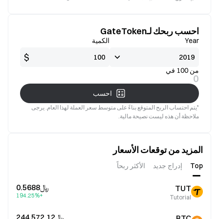
جيدة
صالح
احسب ربحك لـGateToken
Year
الكمية
$
من 100 في
0
احسب
*يتم احتساب الربح المتوقع بناءً على متوسط سعر العملة لهذا العام. يرجى
ملاحظة أن هذه ليست نصيحة مالية.
المزيد من توقعات الأسعار
Top
إدراج جديد
الأكثر ربحاً
﷼‎0.5688
TUT
+194.25%
Tutorial
﷼‎244,572.12
BTC