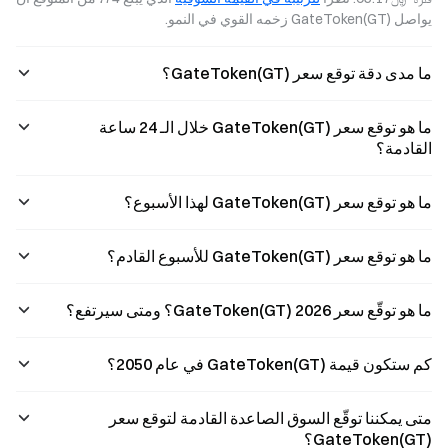
والاستفادة من
مختلف أنواع
تعرّف على
يواصل GateToken(GT) زخمه القوي في النمو.
القبول لدى أكثر من
المتداولين على
متطلبات الترقية
150 مليون تاجر
تحديد الاستراتي?
وكيف يمكن لحيازة
Visa حول العالم.
ما مدى دقة توقع سعر GateToken(GT)؟
عملة GT
اكتشف
مساعدت?
ما هو توقع سعر GateToken(GT) خلال الـ 24 ساعة
القادمة؟
ما هو توقع سعر GateToken(GT) لهذا الأسبوع؟
ما هو توقع سعر GateToken(GT) للأسبوع القادم؟
ما هو توقّع سعر GateToken(GT) 2026؟ ومتى سيرتفع؟
كم ستكون قيمة GateToken(GT) في عام 2050؟
متى يمكننا توقّع السوق الصاعدة القادمة لتوقع سعر
GateToken(GT)؟