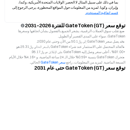
بما في ذلك على سبيل المثال لا الحصر: الولايات المتحدة الأمريكية، وكندا، 
وإيران، وكوبا. لمزيد من المعلومات حول المواقع المحظورة، يرجى الرجوع إلى 
قسم اتفاقية المستخدم.
توقع سعر GateToken (GT) للفترة 2026–2031
مع تقلب سوق العملات الرقمية، يشعر الجميع بالفضول بشأن اتجاهها وسعرها
GateToken، سواء على المدى القصير أو الطويل.
قد يصل سعر GateToken إلى ﷼‎50.1 من الآن وحتى عام 2030.
العائد المحتمل على الاستثمار عند شراء GateToken بالسعر الحالي ﷼‎25.31 هو
+97.00% ، أعلى سعر وصل إليه GateToken على الإطلاق هو ﷼‎95.17.
تحرك GateToken بنسبة +0.59% خلال الـ 24 ساعة الماضية، و +4.16% خلال الأيام
السبعة الماضية. لمزيد من المعلومات، راجع
سعر GateToken
الحالي.
توقع سعر GateToken (GT) حتى عام 2031