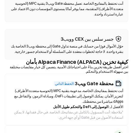
أنت تحتفظ بالمفاتيح الخاصة. تعمل محفظة Gate ويب3 بتقنية MPC (الحوسبة
متعددة الأطراف) المتقدمة، مما يوفر أمانًا بمستوى المؤسسات دون الاعتماد على
عبارة استرداد واحدة.
جسر سلس بين CEX وويب3
حوّل الأموال فورًا من حسابك في منصة تداول Gate إلى محفظة ويب3 الخاصة بك
بنقرة واحدة. لا حاجة لخطوات معقدة على السلسلة أو لاستخدام جسور خارجية.
كيفية تخزين Alpaca Finance (ALPACA) بأمان
اختر أفضل طريقة تخزين بناءً على احتياجاتك الأمنية. يتضمن كل خيار مقايضات مختلفة
بين سهولة الاستخدام والتحكم.
محفظة Gate ويب3
الحفظ الذاتي
أنت تحتفظ بمفاتيحك الخاصة، مدعومة بتقنية MPC (الحوسبة متعددة الأطراف)
لتعزيز الأمان. يمكنك الوصول إلى تطبيقات DeFi، ومبادلة الرموز، والتفاعل مع
dApps مباشرةً من محفظتك.
الأفضل لـ:
الوصول إلى DeFi والتحكم طويل الأجل
*
ملاحظة: أنت المسؤول بالكامل عن مفاتيحك الخاصة. في حال فقدانها، لا يمكن
استعادة الأصول من قبل Gate أو أي جهة أخرى.