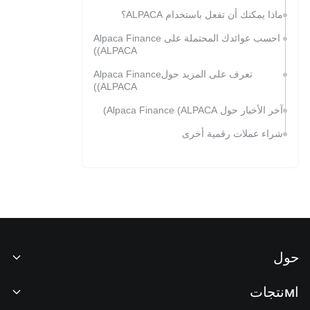
ماذا يمكنك أن تفعل باستخدام ALPACA؟
احسب عوائدك المحتملة على Alpaca Finance
(ALPACA)
تعرف على المزيد حولAlpaca Finance
(ALPACA)
آخر الأخبار حول Alpaca Finance (ALPACA)
شراء عملات رقمية أخرى
حول
نبذة عنا
اмنتجات
فرص عمل