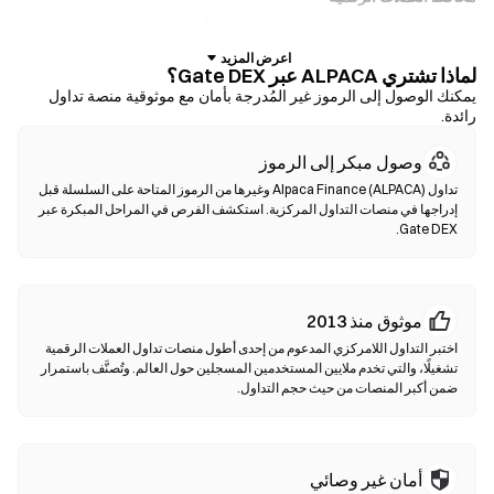
للمستخدمين الذين يفضلون الحفظ الذاتي للأصول. تتيح لك المحافظ غير
الوصائية الاحتفاظ بمفاتيحك الخاصة وإجراء مبادلة الرموز مباشرة داخل
لماذا تشتري ALPACA عبر Gate DEX؟
واجهة المحفظة. كما تدعم بعض المحافظ الإيداع بالعملات الورقية، مما يتيح
يمكنك الوصول إلى الرموز غير المُدرجة بأمان مع موثوقية منصة تداول
لك شراء ALPACA باستخدام بطاقة ائتمان دون الحاجة إلى المرور عبر
رائدة.
منصة تداول أولًا. احرص دائمًا على نسخ عبارة الأولية احتياطيًا والتحقق من
عناوين العقود قبل تأكيد أي معاملة.
وصول مبكر إلى الرموز
تداول Alpaca Finance (ALPACA) وغيرها من الرموز المتاحة على السلسلة قبل
منصات التداول اللامركزية (DEXs)
إدراجها في منصات التداول المركزية. استكشف الفرص في المراحل المبكرة عبر
تداول مباشرة بين الأفراد دون وسطاء. تستخدم منصات الـDEXs العقود
Gate DEX.
الذكية لتنفيذ عمليات المبادلة على السلسلة—دون الحاجة للتسجيل أو
التحقق من الهوية. قم بتوصيل محفظة متوافقة، اختر زوج الرموز الخاص
بك، واختر نسبة الانزلاق السعري، ثم أكد عملية المبادلة. يرجى ملاحظة أن
موثوق منذ 2013
هناك رسوم غاز مطبقة، وقد تختلف الأسعار عن الأسواق المركزية بسبب
عمق السيولة. تحدث أغلب أنشطة DEX على سلاسل متوافقة مع EVM
اختبر التداول اللامركزي المدعوم من إحدى أطول منصات تداول العملات الرقمية
مثل Ethereum ،BNB Chain وPolygon.
تشغيلًا، والتي تخدم ملايين المستخدمين المسجلين حول العالم. وتُصنَّف باستمرار
ضمن أكبر المنصات من حيث حجم التداول.
أمان غير وصائي