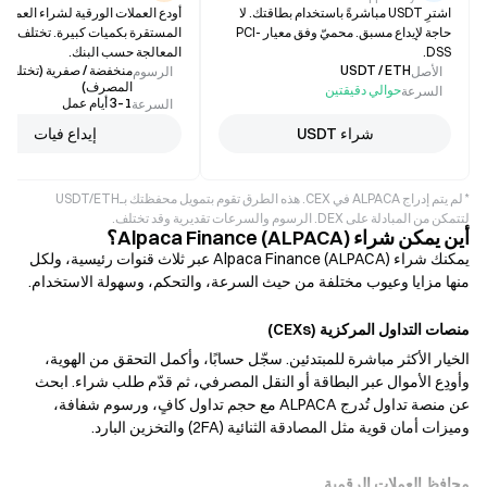
اشترِ USDT مباشرةً باستخدام بطاقتك. لا
أودع العملات الورقية لشراء العملات
حاجة لإيداع مسبق. محميّ وفق معيار PCI-
المستقرة بكميات كبيرة. تختلف مدة
DSS.
المعالجة حسب البنك.
USDT / ETH
منخفضة / صفرية (تختلف
الأصل
الرسوم
المصرف)
حوالي دقيقتين
السرعة
1–3 أيام عمل
السرعة
شراء USDT
إيداع فيات
* لم يتم إدراج ALPACA في CEX. هذه الطرق تقوم بتمويل محفظتك بـUSDT/ETH
لتتمكن من المبادلة على DEX. الرسوم والسرعات تقديرية وقد تختلف.
أين يمكن شراء Alpaca Finance (ALPACA)؟
يمكنك شراء Alpaca Finance (ALPACA) عبر ثلاث قنوات رئيسية، ولكل
منها مزايا وعيوب مختلفة من حيث السرعة، والتحكم، وسهولة الاستخدام.
منصات التداول المركزية (CEXs)
الخيار الأكثر مباشرة للمبتدئين. سجّل حسابًا، وأكمل التحقق من الهوية،
وأودِع الأموال عبر البطاقة أو النقل المصرفي، ثم قدّم طلب شراء. ابحث
عن منصة تداول تُدرج ALPACA مع حجم تداول كافٍ، ورسوم شفافة،
وميزات أمان قوية مثل المصادقة الثنائية (2FA) والتخزين البارد.
محافظ العملات الرقمية