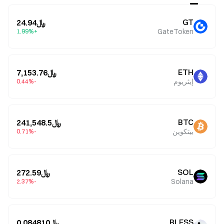
GT
﷼24.94
GateToken
+1.99%
ETH
﷼7,153.76
إيثريوم
-0.44%
BTC
﷼241,548.5
بيتكوين
-0.71%
SOL
﷼272.59
Solana
-2.37%
BLESS
﷼0.084810