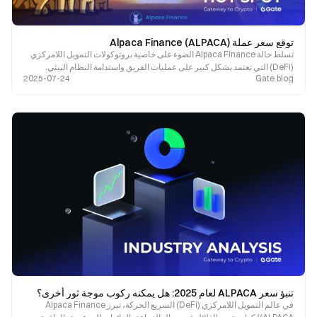
توقع سعر عملة Alpaca Finance (ALPACA)
تسلط حالة Alpaca Finance الضوء على خاصية بروتوكولات التمويل اللامركزي
(DeFi) التي تعتمد بشكل كبير على عمليات الفريق واستدامة النظام البيئي.
2025-07-24
Gate.blog
تنبؤ سعر ALPACA لعام 2025: هل يمكنه ركوب موجة ثور أخرى؟
في عالم التمويل اللامركزي (DeFi) السريع الحركة، تبرز Alpaca Finance