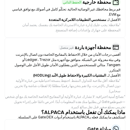
محفظة خارجية
الحفظ الذاتي
قم بربط محافظك غير الوصائية الحالية. تحكّم كامل في أصولك مع توافق قياسي
مع EVM.
الأفضل لـ:
مستخدمي التطبيقات اللامركزية المتعددة
*
ملاحظة: يجب عليك إدارة عبارة الاسترداد الخاصة بك بنفسك. يعتمد أمان
المحفظة على جهازك وإعدادات إضافة المتصفح.
محفظة أجهزة باردة
غير متصل
أقصى درجات الأمان من خلال الاحتفاظ بالمفاتيح الخاصة دون اتصال بالإنترنت
وفي بيئة معزولة عن الشبكة. متوافق مع أجهزة مثل Ledger، Trezor أو
Tangem. مثالي للمستخدمين الذين يفضّلون الأمان طويل الأجل على الوصول
المتكرر.
الأفضل لـ:
المقتنيات الكبيرة والاحتفاظ طويل الأمد (HODLing)
*
ملاحظة: أقل ملاءمة للتداول النشط. احتفِظ بنسخة احتياطية من عبارة الأولية
دون اتصال بالإنترنت، ولا تقم بتخزينها رقميًا مطلقًا (لا لقطات شاشة ولا تخزين
سحابي).
* نصائح أمنية احترافية: لا تشارك عبارة الأولية أو المفاتيح الخاصة الخاصة بك مع أي شخص
—فموظفو Gate لن يطلبوا منك هذه المعلومات أبدًا. احرص دائمًا على إجراء تحويل
تجريبي بمبلغ صغير قبل نقل مبالغ كبيرة.
ماذا يمكنك أن تفعل باستخدام ALPACA؟
استكشف ما يمكنك فعله بـALPACA باستخدام أدوات Gate DEX على السلسلة.
مبادلة Gate