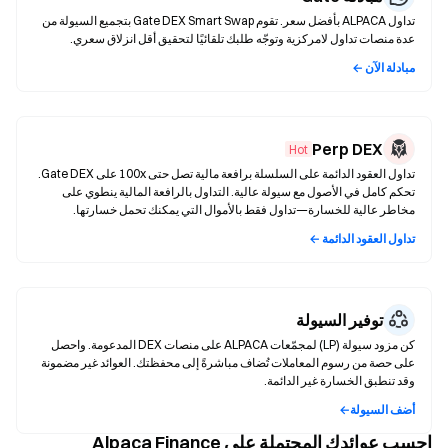
تداول ALPACA بأفضل سعر. تقوم Gate DEX Smart Swap بتجميع السيولة من
عدة منصات تداول لامركزية وتوجّه طلبك تلقائيًا لتحقيق أقل انزلاق سعري.
مبادلة الآن ←
Perp DEX
Hot
تداول العقود الدائمة على السلسلة برافعة مالية تصل حتى 100x على Gate DEX.
تحكم كامل في الأصول مع سيولة عالية. التداول بالرافعة المالية ينطوي على
مخاطر عالية للخسارة—تداول فقط بالأموال التي يمكنك تحمل خسارتها.
تداول العقود الدائمة ←
توفير السيولة
كن مزود سيولة (LP) لمجمّعات ALPACA على منصات DEX المدعومة. واحصل
على حصة من رسوم المعاملات تُضاف مباشرةً إلى محفظتك. العوائد غير مضمونة
وقد تنطبق الخسارة غير الدائمة.
أضف السيولة←
احسب عوائدك المحتملة على Alpaca Finance