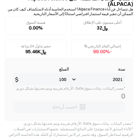
(ALPACA)
هل تتساءل عن أداء Alpaca Finance؟ استخدم الحاسبة أدناه لاستكشاف كيف كان من
الممكن أن تتغير قيمة استثمار افتراضي استنادًا إلى الأسعار التاريخية.
أعلى مستوى على الإطلاق
هيمنة السوق
﷼32
0.00%
إجمالي العائد التاريخي %
حجم تداول 24 ساعة
-99.00%
﷼95.46K
سنة
المبلغ
$
* مصدر البيانات: بيانات سوق Gate. الأرقام تقريبية ويتم تحديثها بشكل دوري.
0
احسب أرباحك
* مصدر البيانات: بيانات سوق Gate. الأرقام تقريبية ويتم تحديثها بشكل دوري.
* الأداء السابق لا يُعد مؤشرًا على النتائج المستقبلية. تخضع الاستثمارات في العملات
الرقمية لمخاطر السوق، وقد تخسر جزءًا من استثمارك أو كاملَه. هذه الحاسبة لأغراض