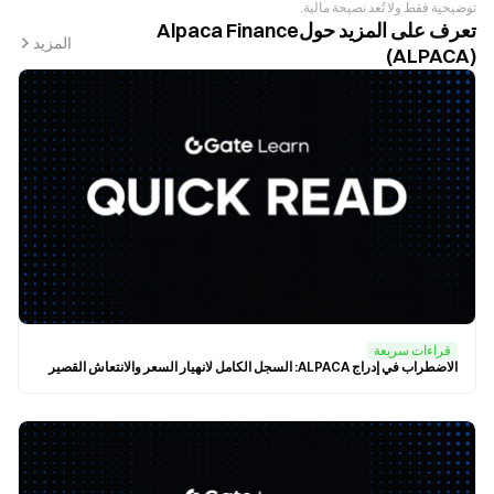
توضيحية فقط ولا تُعد نصيحة مالية.
تعرف على المزيد حولAlpaca Finance
المزيد
(ALPACA)
قراءات سريعة
الاضطراب في إدراج ALPACA: السجل الكامل لانهيار السعر والانتعاش القصير