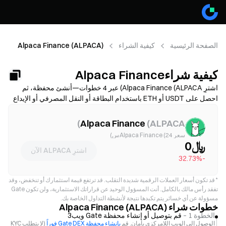
الصفحة الرئيسية
كيفية الشراء
Alpaca Finance (ALPACA)
كيفية شراءAlpaca Finance
(ALPACA)
اشترِ Alpaca Finance (ALPACA) عبر 4 خطوات—أنشئ محفظة، ثم
احصل على USDT أو ETH باستخدام البطاقة أو النقل المصرفي أو الإيداع
بالعملات الرقمية، وبعدها قم بمبادلة العملة إلى ALPACA على منصة تداول
لامركزية. قارن بين طرق التمويل، واطلع على رسوم الغاز والانزلاق
)
Alpaca Finance
(
ALPACA
السعري قبل التأكيد، وتعرّف على كيفية تخزين ALPACA بأمان. تختلف
سعر Alpaca Finance (24س)
الإتاحة والرسوم حسب الشبكة ومزود الخدمة.
﷼0
اشترِ ALPACA الآن
-32.73%
*
قد تكون أسعار العملات الرقمية شديدة التقلب. قد ترتفع قيمة استثمارك أو تنخفض، وقد
تفقد رأس مالك بالكامل. أنت المسؤول الوحيد عن قراراتك الاستثمارية، ولن تكون Gate
مسؤولة عن أي خسائر يتم تكبدها نتيجة لأنشطة التداول الخاصة بك.
خطوات شراء Alpaca Finance (ALPACA)
الخطوة 1 –
قم بتوصيل أو إنشاء محفظة Gate ويب3
الوصول إلى الويب اللامركزي بأمان. قم
بإنشاء محفظة Gate DEX فوراً
(لا يتطلب KYC