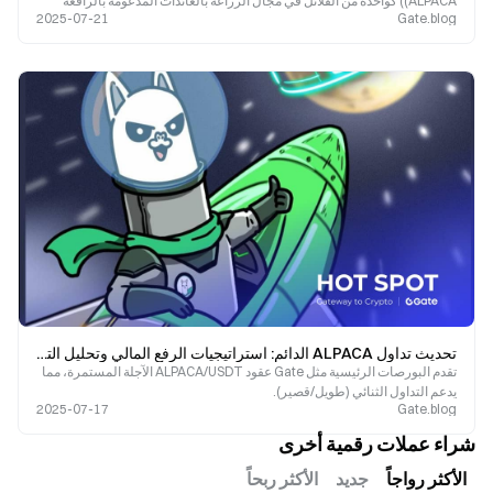
(ALPACA) كواحدة من القلائل في مجال الزراعة بالعائدات المدعومة بالرافعة
2025-07-21
Gate.blog
المالية
تحديث تداول ALPACA الدائم: استراتيجيات الرفع المالي وتحليل التقلب
تقدم البورصات الرئيسية مثل Gate عقود ALPACA/USDT الآجلة المستمرة، مما
يدعم التداول الثنائي (طويل/قصير).
2025-07-17
Gate.blog
شراء عملات رقمية أخرى
الأكثر رواجاً
جديد
الأكثر ربحاً