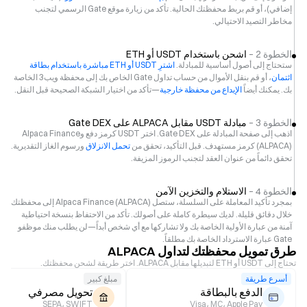
إضافي)، أو قم بربط محفظتك الحالية. تأكد من زيارة موقع Gate الرسمي لتجنب
مخاطر التصيد الاحتيالي.
الخطوة 2 –
اشحن باستخدام USDT أو ETH
ستحتاج إلى أصول أساسية للمبادلة.
اشترِ USDT أو ETH مباشرة باستخدام بطاقة
ائتمان
، أو قم بنقل الأموال من حساب تداول Gate الخاص بك إلى محفظة ويب3 الخاصة
بك. يمكنك أيضاً
الإيداع من محفظة خارجية
—تأكد من اختيار الشبكة الصحيحة قبل النقل.
الخطوة 3 –
مبادلة USDT مقابل ALPACA على Gate DEX
اذهب إلى صفحة المبادلة على Gate DEX. اختر USDT كرمز دفع وAlpaca Finance
(ALPACA) كرمز مستهدف. قبل التأكيد، تحقق من
تحمل الانزلاق
ورسوم الغاز التقديرية.
تحقق دائماً من عنوان العقد لتجنب الرموز المزيفة.
الخطوة 4 –
الاستلام والتخزين الآمن
بمجرد تأكيد المعاملة على السلسلة، ستصل Alpaca Finance (ALPACA) إلى محفظتك
خلال دقائق قليلة. لديك سيطرة كاملة على أصولك. تأكد من الاحتفاظ بنسخة احتياطية
آمنة من عبارة الأولية الخاصة بك ولا تشاركها مع أي شخص أبداً—لن يطلب منك موظفو
Gate عبارة الاسترداد الخاصة بك مطلقاً.
طرق تمويل محفظتك لتداول ALPACA
تحتاج إلى USDT أو ETH لتبديلها مقابل ALPACA. اختر طريقة لشحن محفظتك.
أسرع طريقة
مبلغ كبير
الدفع بالبطاقة
تحويل مصرفي
SEPA، SWIFT
Visa، MC، Apple Pay