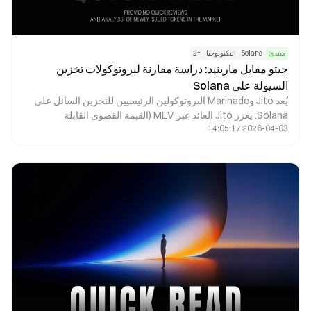
مبتدئ
Solana
التكنولوجيا
+
2
جيتو مقابل مارينيد: دراسة مقارنة لبروتوكولات تخزين
السيولة على Solana
يُعد Jito وMarinade البروتوكولين الرئيسيين للتخزين السائل على
Solana. يعزز Jito العائد عبر MEV (القيمة القصوى القابلة
2026-04-03 14:05:17
للاستخراج)، ويخدم المستخدمين الذين يبحثون عن عوائد مرتفعة.
بينما يوفر Marinade خيار تخزين أكثر استقرارًا ولامركزيًا، ليكون
ملائمًا للمستخدمين أصحاب الشهية المنخفضة للمخاطر. يكمن الفرق
الجوهري بينهما في مصادر العائد وتركيبة المخاطر.