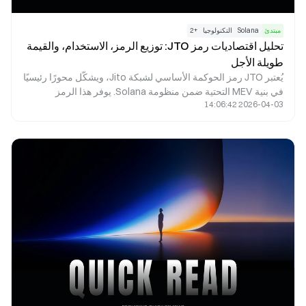
مبتدئ
Solana
التكنولوجيا
+
2
تحليل اقتصاديات رمز JTO: توزيع الرمز، الاستخدام، والقيمة
طويلة الأجل
يُعتبر JTO رمز الحوكمة الأساسي لشبكة Jito، ويشكّل محورًا رئيسيًا
في بنية MEV التحتية ضمن منظومة Solana. يوفر هذا الرمز
2026-04-03 14:06:42
إمكانيات حوكمة فعّالة، ويحقق مواءمة بين مصالح المُدقِّقين
والمخزنين والباحثين عبر عوائد البروتوكول وحوافز النظام البيئي. تم
تحديد إجمالي المعروض من الرمز عند 1 مليار بشكل استراتيجي
لضمان توازن بين الحوافز الفورية والنمو طويل الأجل المستدام.