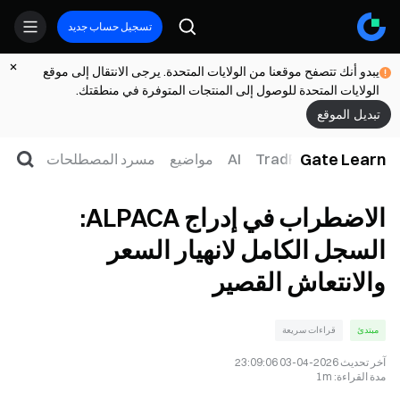
تسجيل حساب جديد
يبدو أنك تتصفح موقعنا من الولايات المتحدة. يرجى الانتقال إلى موقع
الولايات المتحدة للوصول إلى المنتجات المتوفرة في منطقتك.
تبديل الموقع
Gate Learn
لتداول
ويب3
TradFi
AI
مواضيع
مسرد المصطلحات
الاضطراب في إدراج ALPACA:
السجل الكامل لانهيار السعر
والانتعاش القصير
مبتدئ
قراءات سريعة
آخر تحديث
2026-04-03 23:09:06
مدة القراءة
:
1m