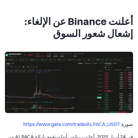
أعلنت Binance عن الإلغاء:
إشعال شعور السوق
صورة:
https://www.gate.com/trade/ALPACA_USDT
في 24 أبريل 2025، أعلنت بينانس أنها ستقوم بإزالة ALPACA من