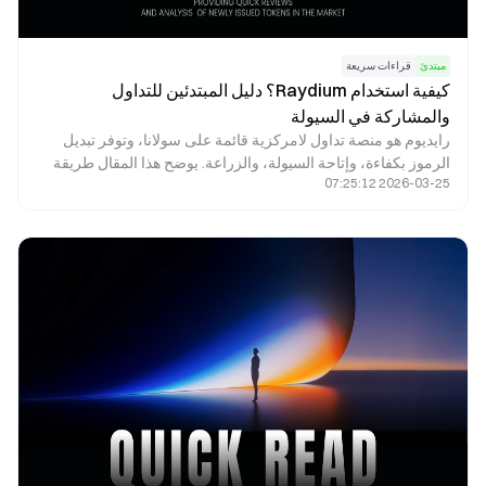
مبتدئ
قراءات سريعة
كيفية استخدام Raydium؟ دليل المبتدئين للتداول
والمشاركة في السيولة
رايديوم هو منصة تداول لامركزية قائمة على سولانا، وتوفر تبديل
الرموز بكفاءة، وإتاحة السيولة، والزراعة. يوضح هذا المقال طريقة
2026-03-25 07:25:12
استخدام رايديوم، ويعرض خطوات التداول، ويبرز أبرز الجوانب التي
ينبغي على المبتدئين الانتباه إليها.