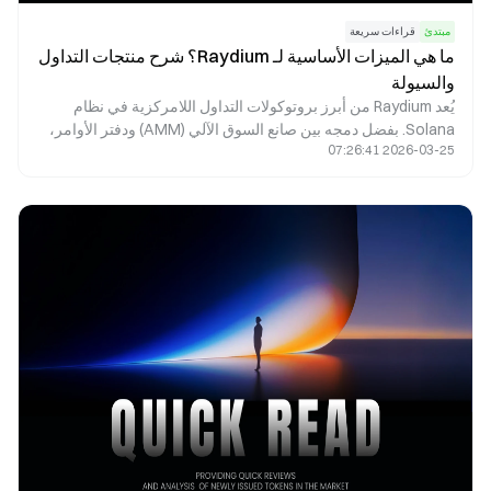
مبتدئ
قراءات سريعة
ما هي الميزات الأساسية لـ Raydium؟ شرح منتجات التداول
والسيولة
يُعد Raydium من أبرز بروتوكولات التداول اللامركزية في نظام
Solana. بفضل دمجه بين صانع السوق الآلي (AMM) ودفتر الأوامر،
2026-03-25 07:26:41
يوفّر عمليات مبادلة سريعة، وتعدين سيولة، وإطلاق مشاريع،
ومكافآت الزراعة، إلى جانب ميزات التمويل اللامركزي (DeFi)
الأخرى. تستعرض هذه المقالة تحليلاً مفصلاً لآليات Raydium الجوهرية
وتطبيقاته العملية في الواقع.