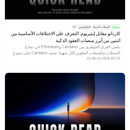
مبتدئ
العملات البديلة
البلوكشين
+
4
كاردانو مقابل إيثيريوم: التعرف على الاختلافات الأساسية بين
اثنتين من أبرز منصات العقود الذكية
يكمن الفرق الجوهري بين Cardano وEthereum في نماذج
السجلات وفلسفات التطوير لكل منهما. تعتمد Cardano على نموذج
2026-03-24 22:08:15
Extended UTXO (EUTXO) المستمد من Bitcoin، وتولي أهمية
كبيرة للتحقق الرسمي والانضباط الأكاديمي. في المقابل، تستخدم
Ethereum نموذجًا معتمدًا على الحسابات، وبصفتها رائدة في مجال
العقود الذكية، تركز على سرعة تطور النظام البيئي والتوافق الشامل.