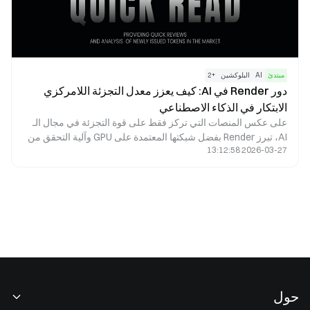
مبتدئ
AI
البلوكشين
+
2
دور Render في AI: كيف يعزز معدل التجزئة اللامركزي
الابتكار في الذكاء الاصطناعي
على عكس المنصات التي تركز فقط على قوة التجزئة في مجال الـ
AI، تبرز Render بفضل شبكتها المعتمدة على GPU وآلية التحقق من
2026-03-27 13:12:58
المهام ونموذج الحوافز القائم على رمز RENDER. يمنح هذا التكامل
Render توافقًا ومرونة طبيعية في حالات استخدام AI المختارة، ولا
سيما تلك المرتبطة بالحوسبة الرسومية.
حول