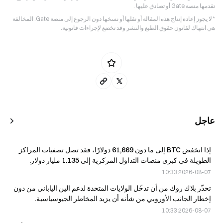
تقدمها منصة Gate أو تصادق عليها .
* لا يجوز إعادة إنتاج هذه المقالة أو نقلها أو نسخها دون الرجوع إلى منصة Gate. المخالفة
هي انتهاك لقانون حقوق الطبع والنشر وقد تخضع لإجراءات قانونية.
عاجل
إذا انخفض BTC إلى ما دون 61,669 دولارًا، فقد تصل تصفيات المراكز
الطويلة في كبرى منصات التداول المركزية إلى 1.135 مليار دولار.
2026-08-07 10:33
تحذّر بلاك روك من أن تدخّل الولايات المتحدة لدعم الين الياباني من دون
إخطار الجانب الأوروبي من شأنه أن يزيد المخاطر الجيوسياسية.
2026-08-07 10:33