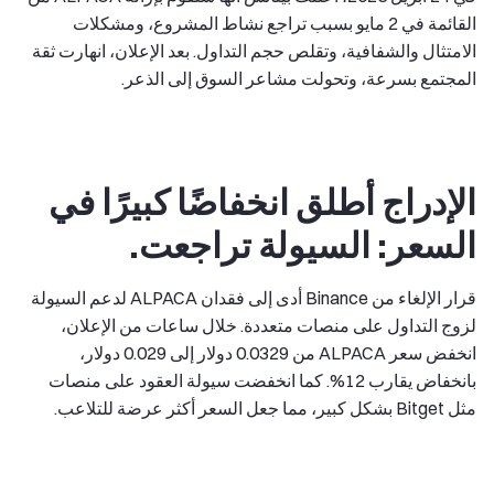
القائمة في 2 مايو بسبب تراجع نشاط المشروع، ومشكلات
الامتثال والشفافية، وتقلص حجم التداول. بعد الإعلان، انهارت ثقة
المجتمع بسرعة، وتحولت مشاعر السوق إلى الذعر.
الإدراج أطلق انخفاضًا كبيرًا في
السعر: السيولة تراجعت.
قرار الإلغاء من Binance أدى إلى فقدان ALPACA لدعم السيولة
لزوج التداول على منصات متعددة. خلال ساعات من الإعلان،
انخفض سعر ALPACA من 0.0329 دولار إلى 0.029 دولار،
بانخفاض يقارب 12%. كما انخفضت سيولة العقود على منصات
مثل Bitget بشكل كبير، مما جعل السعر أكثر عرضة للتلاعب.