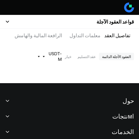
قواعد العقود الآجلة
تفاصيل العقد
معلمات التداول
الرافعة المالية والهامش
USDT-
العقود الآجلة الدائمة
عقد التسليم
خيار
M
حول
نبذة عنا
اмنتجات
فرص عمل
P2P
الخدمات
غرفة الأخبار
التحويل وتداول الكتل