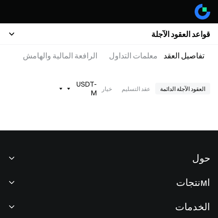
قواعد العقود الآجلة
تفاصيل العقد
معلمات التداول
الرافعة المالية والهامش
USDT-
العقود الآجلة الدائمة
عقد التسليم
خيار
M
حول
نبذة عنا
اмنتجات
فرص عمل
P2P
الخدمات
غرفة الأخبار
التحويل وتداول الكتل