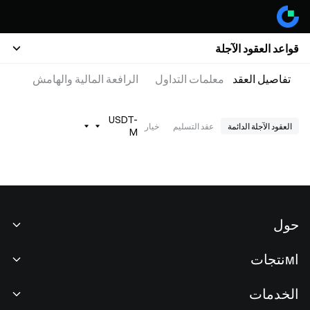
قواعد العقود الآجلة
تفاصيل العقد
معلمات التداول
الرافعة المالية والهامش
USDT-
العقود الآجلة الدائمة
عقد التسليم
خيار
M
حول
نبذة عنا
اмنتجات
فرص عمل
P2P
الخدمات
غرفة الأخبار
التحويل وتداول الكتل