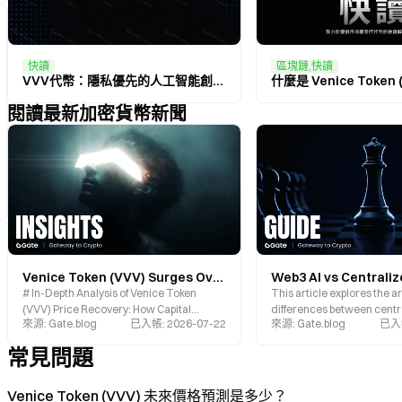
快讀
區塊鏈,快讀
VVV代幣：隱私優先的人工智能創新之門
閱讀最新加密貨幣新聞
Venice Token (VVV) Surges Over 16% in a Week: In-Depth Analysis of AI Narrative, Deflationary Mechanism, and Technical Breakthroughs
# In-Depth Analysis of Venice Token
This article explores the a
(VVV) Price Recovery: How Capital
differences between cent
來源
:
Gate.blog
已入帳
:
2026-07-22
來源
:
Gate.blog
已入
Rotation in the AI Sector, Venice AI’s
decentralized AI, compari
Deflationary Burn Mechanism, and
Token with traditional plat
常見問題
Technical Breakouts Together Drive Its
OpenAI. It examines key dis
Value Reassessment
data ownership, API cost 
content rights, while analy
Venice Token (VVV) 未來價格預測是多少？