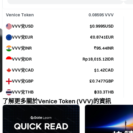
Venice Token
0.08595
VVV
VVV兌USD
$0.9995USD
VVV兌EUR
€0.8741EUR
VVV兌INR
₹95.44INR
VVV兌IDR
Rp18,015.12IDR
VVV兌CAD
$1.42CAD
VVV兌GBP
£0.7477GBP
VVV兌THB
฿33.3THB
了解更多關於Venice Token (VVV)的資訊