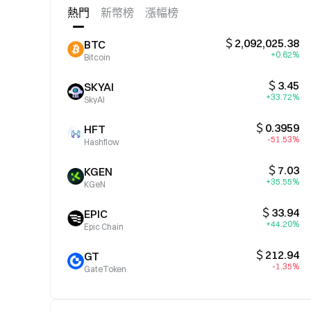
熱門
新幣榜
漲幅榜
＄2,092,025.38
BTC
+0.62%
Bitcoin
＄3.45
SKYAI
+33.72%
SkyAI
＄0.3959
HFT
-51.53%
Hashflow
＄7.03
KGEN
+35.55%
KGeN
＄33.94
EPIC
+44.20%
Epic Chain
＄212.94
GT
-1.35%
GateToken