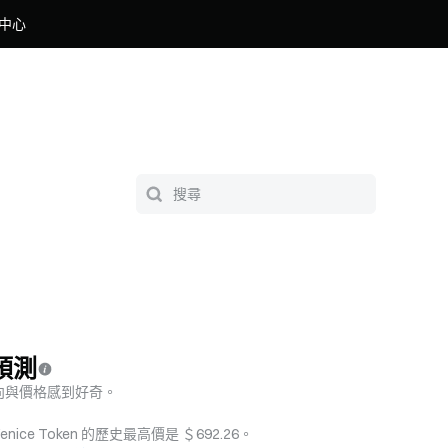
中心
格預測
方向與價格感到好奇。
enice Token 的歷史最高價是 ＄692.26。