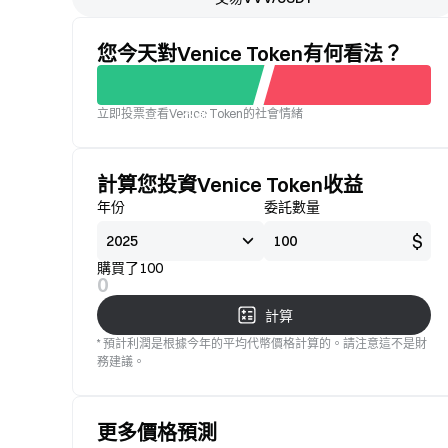
您今天對Venice Token有何看法？
立即投票查看Venice Token的社會情緒
不滿
標準
意
計算您投資Venice Token收益
年份
委託數量
$
購買了100
0
計算
* 預計利潤是根據今年的平均代幣價格計算的。請注意這不是財
務建議。
更多價格預測