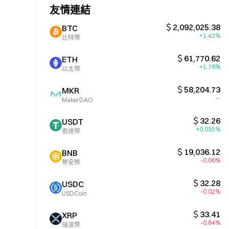
友情連結
＄2,092,025.38
BTC
+1.42%
比特幣
＄61,770.62
ETH
+1.76%
以太幣
＄58,204.73
MKR
--
MakerDAO
＄32.26
USDT
+0.035%
泰達幣
＄19,036.12
BNB
-0.06%
幣安幣
＄32.28
USDC
-0.02%
USDCoin
＄33.41
XRP
-0.84%
瑞波幣