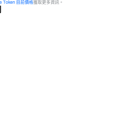
ce Token 目前價格
獲取更多資訊。
測