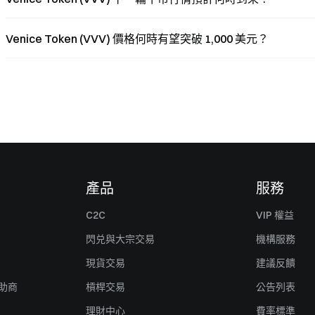
Venice Token (VVV) 價格何時有望突破 1,000 美元？
產品
服務
C2C
VIP 權益
閃兑與大宗交易
機構服務
現貨交易
建議反饋
贊助商
槓桿交易
公告列表
理財中心
費率標準