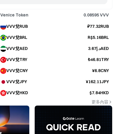
Venice Token
0.08595
VVV
VVV兌RUB
₽77.32RUB
VVV兌BRL
R$5.16BRL
VVV兌AED
د.إ3.67AED
VVV兌TRY
₺46.81TRY
VVV兌CNY
¥6.8CNY
VVV兌JPY
¥162.11JPY
VVV兌HKD
$7.84HKD
更多內容