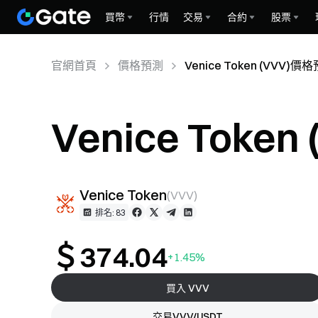
買幣
行情
交易
合約
股票
官網首頁
價格預測
Venice Token (VVV)價
Venice Toke
Venice Token
(
VVV
)
排名: 83
＄374.04
+1.45%
買入 VVV
交易VVV/USDT