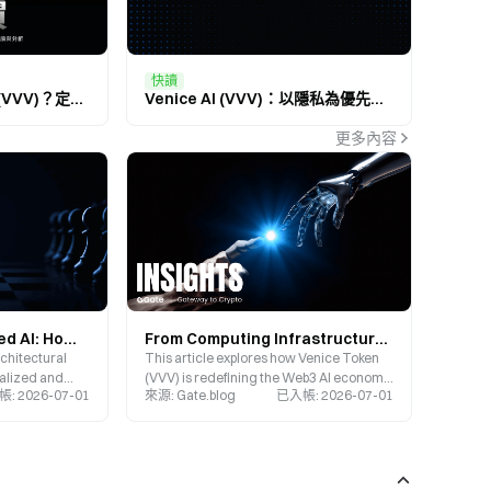
快讀
什麼是 Venice Token (VVV)？定義、核心機制及應用全面解析
Venice AI (VVV)：以隱私為優先的去中心化人工智慧平台
更多內容
Web3 AI vs Centralized AI: How Venice Token (VVV) Challenges the OpenAI Platform Paradigm
From Computing Infrastructure to Application-Layer Value Capture: Venice Token and the Paradigm Shift in the Web3 AI Economy
rchitectural
This article explores how Venice Token
ralized and
(VVV) is redefining the Web3 AI economy
帳
:
2026-07-01
來源
:
Gate.blog
已入帳
:
2026-07-01
ng the Venice
and the logic of content assetization
forms like
through its tokenized AI access model.
tinctions in
models, and
zing the real-