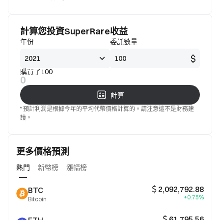
標準
意
計算您投資SuperRare收益
年份
委託數量
$
購買了100
0
計算
* 預計利潤是根據今年的平均代幣價格計算的。請注意這不是財務建
議。
更多價格預測
熱門
新幣榜
漲幅榜
＄2,092,792.88
BTC
+0.75%
Bitcoin
＄61,795.56