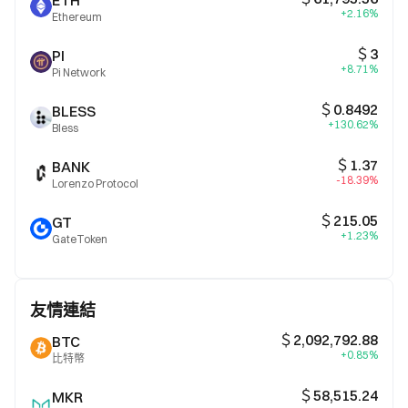
ETH
+2.16%
Ethereum
＄3
PI
+8.71%
Pi Network
＄0.8492
BLESS
+130.62%
Bless
＄1.37
BANK
-18.39%
Lorenzo Protocol
＄215.05
GT
+1.23%
GateToken
友情連結
＄2,092,792.88
BTC
+0.85%
比特幣
＄58,515.24
MKR