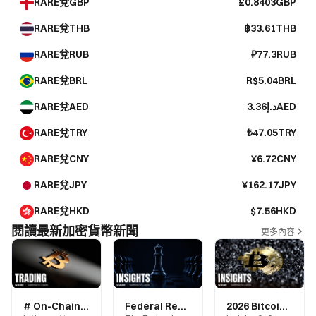
RARE兌GBP
£0.8403GBP
RARE兌THB
฿33.61THB
RARE兌RUB
₽77.3RUB
RARE兌BRL
R$5.04BRL
RARE兌AED
د.إ3.36AED
RARE兌TRY
₺47.05TRY
RARE兌CNY
¥6.72CNY
RARE兌JPY
¥162.17JPY
RARE兌HKD
$7.56HKD
閱讀最新加密貨幣新聞
更多內容
# On-Chain Activity: Long-Term BTC Holders Move 130,000 BTC in Two Days—What Is the Market Worried About?
Federal Reserve's Rare 9-3 Split: What Do Three Dissenting Votes Against Rate Hikes Mean for the Crypto Market?
2026 Bitcoin Cycle Analysis: Is the Market Entering a New Bottom Formation Phase?