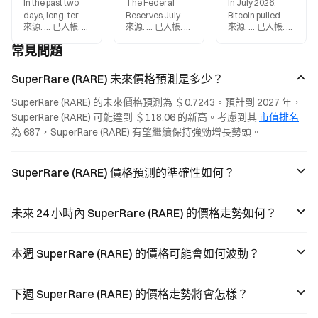
In the past two
The Federal
In July 2026,
days, long-term
Reserves July
Bitcoin pulled
來源
:
Gate.blog
已入帳
:
2026-08-03
來源
:
Gate.blog
已入帳
:
2026-07-30
來源
:
Gate.blog
已入帳
:
2026-0
Bitcoin holders
FOMC meeting
back
have transferred
ended with a 9–3
approximately
常見問題
over 130,000
vote to keep
48% from its
BTC, with on-
interest rates
recent high, with
SuperRare (RARE) 未來價格預測是多少？
chain data
unchanged,
several on-chain
revealing a rare
marking the first
indicators
SuperRare (RARE) 的未來價格預測為 ＄0.7243。預計到 2027 年，
decline in LTH
time since 2016
flashing rare
SuperRare (RARE) 可能達到 ＄118.06 的新高。考慮到其 
市值排名
net holdings.
that three
signals. This
This article
members have
article reviews
為 687，SuperRare (RARE) 有望繼續保持強勁增長勢頭。
provides an in-
dissented. This
historical cycles
depth analysis of
article offers an
through metrics
this unusual
in-depth analysis
such as MVRV,
SuperRare (RARE) 價格預測的準確性如何？
activity from the
of how internal
Realized Price,
perspectives of
divisions within
and holder
macro risks,
the Fed affect
behavior to
未來 24 小時內 SuperRare (RARE) 的價格走勢如何？
holding
the crypto
analyze whether
structure, and
market and
the market is
market
explores the
currently
本週 SuperRare (RARE) 的價格可能會如何波動？
absorption
broader
forming a
capacity.
macroeconomic
bottom.
implications.
下週 SuperRare (RARE) 的價格走勢將會怎樣？