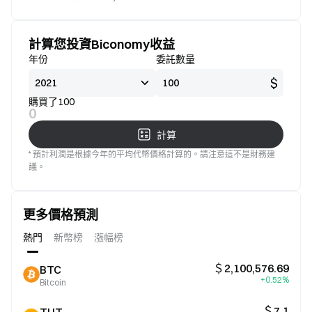
標準
意
計算您投資Biconomy收益
年份
委託數量
$
購買了100
0
計算
* 預計利潤是根據今年的平均代幣價格計算的。請注意這不是財務建
議。
更多價格預測
熱門
新幣榜
漲幅榜
＄2,100,576.69
BTC
+0.52%
Bitcoin
＄7.1