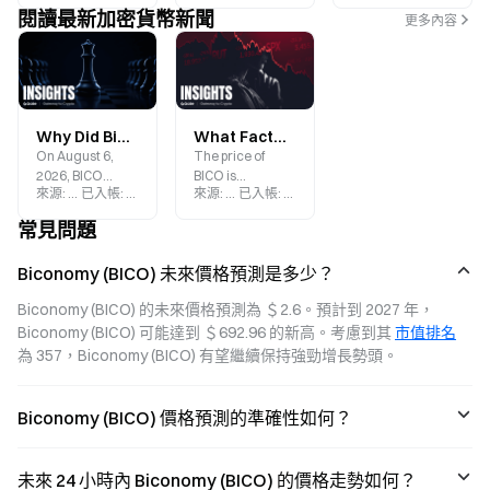
閱讀最新加密貨幣新聞
更多內容
Why Did Biconomy (BICO) Surge 114% in 7 Days? ERC-4337 and EIP-7702 Fuel the Account Abstraction Boom
What Factors Influence BICO’s Price? A Comprehensive Analysis of Market Cycles, Product Development, and Shifting Narratives
On August 6,
The price of
2026, BICO
BICO is
來源
:
Gate.blog
已入帳
:
2026-08-06
來源
:
Gate.blog
已入帳
:
2026-06-30
posted a weekly
influenced not
gain of 114.07%.
only by broader
常見問題
This article
cryptocurrency
examines the
market cycles,
Biconomy (BICO) 未來價格預測是多少？
driving factors
but also closely
behind BICOs
tied to the
Biconomy (BICO) 的未來價格預測為 ＄2.6。預計到 2027 年，
surge and
development of
Biconomy (BICO) 可能達到 ＄692.96 的新高。考慮到其 
市值排名
potential risks
Account
from several
Abstraction,
為 357，Biconomy (BICO) 有望繼續保持強勁增長勢頭。
perspectives,
upgrades to
including the
Biconomys
rotation of Web3
products, the
Biconomy (BICO) 價格預測的準確性如何？
infrastructure,
overall activity
the adoption rate
within the
of account
Ethereum
未來 24 小時內 Biconomy (BICO) 的價格走勢如何？