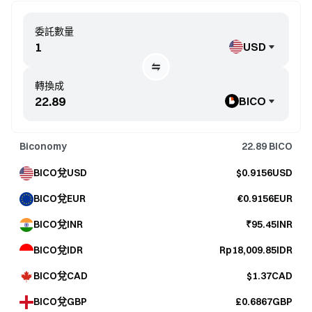
委託數量
USD
轉換成
BICO
Biconomy
22.89
BICO
BICO兌USD
$0.9156USD
BICO兌EUR
€0.9156EUR
BICO兌INR
₹95.45INR
BICO兌IDR
Rp18,009.85IDR
BICO兌CAD
$1.37CAD
BICO兌GBP
£0.6867GBP