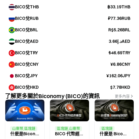
BICO兌THB
฿33.19THB
BICO兌RUB
₽77.36RUB
BICO兌BRL
R$5.26BRL
BICO兌AED
د.إ3.66AED
BICO兌TRY
₺46.69TRY
BICO兌CNY
¥6.86CNY
BICO兌JPY
¥162.06JPY
BICO兌HKD
$7.78HKD
了解更多關於Biconomy (BICO)的資訊
更多內容
區塊鏈,山寨幣
區塊鏈
山寨幣,區塊鏈
BICO 代幣經濟模型：如何推動 Biconomy 賬戶抽象生態增長？
什麼是 Biconomy（BICO）？全面解析賬戶抽象基礎設施與 Web3 用戶體驗革命
什麽是Biconomy？關於 BICO 您需要了解的一切