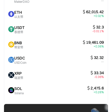
--
MakerDAO
＄62,015.42
ETH
+0.02%
以太幣
＄32.3
USDT
-0.011%
泰達幣
＄19,461.09
BNB
+0.38%
幣安幣
＄32.32
USDC
--
USDCoin
＄33.34
XRP
-0.36%
瑞波幣
＄2,475.6
SOL
+0.28%
Solana