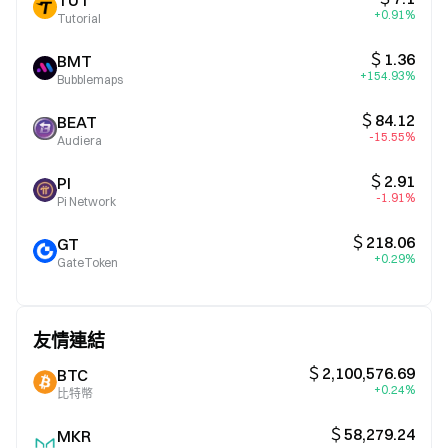
TUT
+0.91%
Tutorial
＄1.36
BMT
+154.93%
Bubblemaps
＄84.12
BEAT
-15.55%
Audiera
＄2.91
PI
-1.91%
Pi Network
＄218.06
GT
+0.29%
GateToken
友情連結
＄2,100,576.69
BTC
+0.24%
比特幣
＄58,279.24
MKR