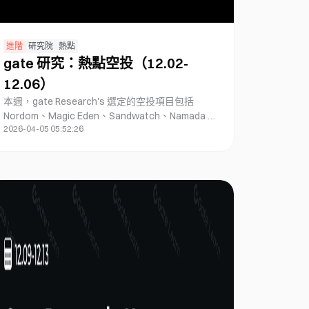
進階
研究院
熱點
gate 研究：熱點空投（12.02-
12.06）
本週，gate Research's 選定的空投項目包括
Nordom、Magic Eden、Sandwatch、Namada 和
2026-04-05 05:52:26
4EVERLAND。Nordom 正在累積點數以供未來代
幣分發；Magic Eden 宣布即將推出 ME 代幣空投
資格檢查；Sandwatch 推出了基於區塊鏈的創意
獎勵計畫；Namada 提供跨鏈隱私交易，用戶可索
取主網空投；而 4EVERLAND 將推出 Web3 雲生態
系統空投。這些項目為用戶提供了多樣的早期參與
機會和潛在價值。