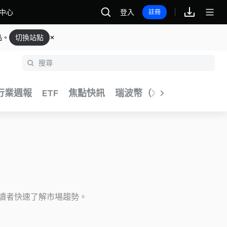
中心
登入
註冊
品。
切換站點
 行業週報
ETF
焦點快訊
瑞波幣（XRP）
Pi 幣
V
讀者快速了解市場趨勢。