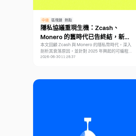
中級
區塊鏈
熱點
隱私協議重現生機：Zcash、
Monero 的舊時代已告終結，新的
本文回顧 Zcash 與 Monero 的隱私幣時代，深入
隱私生態週期是否正要展開？
剖析其衰落原因，並針對 2025 年興起的可編程隱
2026-06-30 11:28:37
私協議（Aztec、Penumbra、Nocturne、FHE
等）進行深入探討。文章著重於合規性、可組合性
及實際落地場景，評估新興隱私生態是否具備推動
長期復甦的潛力，並結合市場數據與項目白皮書，
提出中立的分析與實務性投資建議 —— 內容適合
加密貨幣愛好者與研究者參考。