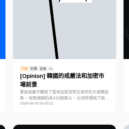
中級
宏觀
金融
+
1
[Opinion] 韓國的戒嚴法和加密市
場前景
實施戒嚴令觸發了當地加密貨幣交易所的大規模抛
售。 抛售總額約為333億美元。 比特幣價格下跌至
2026-04-05 04:00:22
62.3K美元，當地市場短暫記錄了全球最高交易
量。