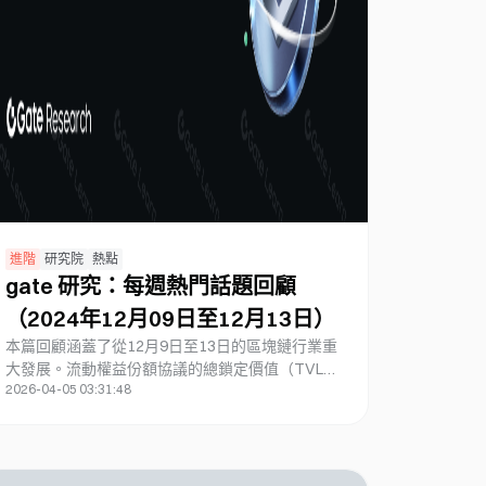
進階
研究院
熱點
gate 研究：每週熱門話題回顧
（2024年12月09日至12月13日）
本篇回顧涵蓋了從12月9日至13日的區塊鏈行業重
大發展。流動權益份額協議的總鎖定價值（TVL）
2026-04-05 03:31:48
達到709億美元，其中Lido在市場上處於領先地
位。Circle計劃於2025年推出CCTP V2，以改善跨
鏈穩定幣轉移。Magic Eden推出了其$ME代幣空
投，引發了市場的濃厚興趣。Riot Platforms獲得
了5.25億美元的融資並擴大了其比特幣持有量。