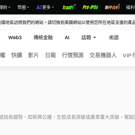
理財
幣圈
更多
福利
美國地區訪問我們的網站。請切換到美國網站以使用您所在地區支援的產
Web3
傳統金融
AI
話題
術語
權
快讀
影片
日報
行情預測
交易機器人
VIP
或技術趨勢，如新興公鏈、生態成長突破或產業重大突破，幫助