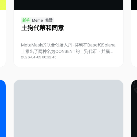
新手
Meme
熱點
土狗代幣和同意
MetaMask的联合创始人丹·芬利在Base和Solana
上推出了两种名为CONSENT的土狗代币，并撰写
2026-04-05 06:32:45
了这份报告，总结了这次实验。