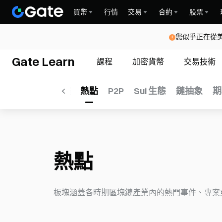
買幣
行情
交易
合約
股票
您似乎正在從
Gate Learn
課程
加密貨幣
交易技術
lana
支付
挖礦
熱點
P2P
Sui 生態
鏈抽象
期
熱點
板塊涵蓋各時期區塊鏈產業內的熱門事件、專案