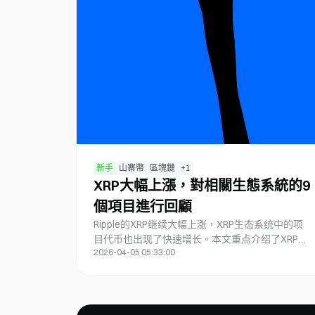
新手
山寨幣
區塊鏈
+
1
XRP大幅上漲，對相關生態系統的9
個項目進行回顧
Ripple的XRP继续大幅上涨，XRP生态系统中的项
目代币也出现了快速增长。本文重点介绍了XRP生
2026-04-05 05:33:00
态系统中的一些关键项目。