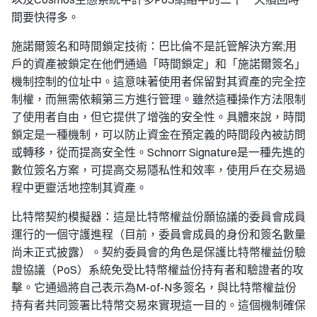
間要快得多。
施諾爾簽名和時間鎖定技術：巴比倫不是託管解決方案;用
戶的資產被鎖定在他們通過「時間鎖定」和「施諾爾簽名」
機制控制的位址中。這意味著使用者保留對其資產的完全控
制權，而無需依賴第三方進行管理。雖然這種操作方法限制
了使用者自由，但它提供了增強的安全性。具體來說，時間
鎖定是一種機制，可以防止資金在預定義的時間段內被訪問
或轉移，從而提高安全性。Schnorr Signature是一種先進的
數位簽名方案，可提高交易隱私性和效率，使用戶在交易過
程中更靈活地控制其資產。
比特幣契約模擬器：這是比特幣權益份願協議的委員會成員
運行的一個守護進程（目前，委員會成員的身份和簽名數量
尚未正式披露）。契約委員會的角色是保護比特幣權益份驗
證協議（PoS）系統免受比特幣權益份持有者和驗證者的攻
擊。它通過將自己表示為M-of-N多簽名，與比特幣權益份
持有者共同簽署比特幣交易來實現這一目的。這個機制確保