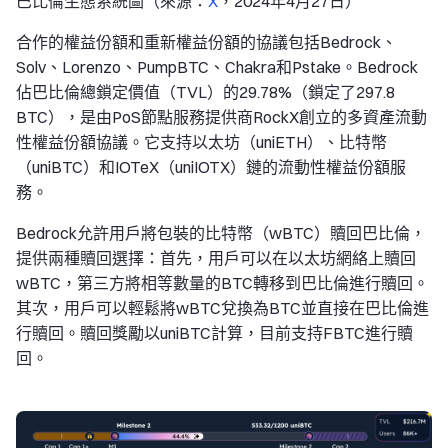
巴比倫生態系統圖（來源：
X
，2024年4月27日）
合作的權益份額和重新權益份額的協議包括Bedrock、
Solv、Lorenzo、PumpBTC、Chakra和Pstake。Bedrock
佔巴比倫總鎖定價值（TVL）的29.78%（鎖定了297.8
BTC），是由PoS節點服務提供商RockX創立的多資產流動
性權益份額協議。它支持以太坊（uniETH）、比特幣
（uniBTC）和IOTeX（uniIOTX）鏈的流動性權益份額服
務。
Bedrock允許用戶將包裝的比特幣（wBTC）贖回巴比倫，
提供兩種贖回選擇：首先，用戶可以在以太坊網絡上贖回
wBTC，第三方將相等數量的BTC轉移到巴比倫進行贖回。
其次，用戶可以輕鬆將wBTC兌換為BTC並直接在巴比倫進
行贖回。贖回獎勵以uniBTC計算，目前支持FBTC進行贖
回。