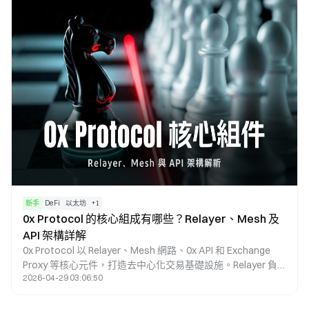
本質區分在於「基礎設施」與「效率優化工具」。
新手
DeFi
以太坊
+
1
0x Protocol 的核心組成有哪些？Relayer、Mesh 及
API 架構詳解
0x Protocol 以 Relayer、Mesh 網路、0x API 和 Exchange
Proxy 等核心元件，打造去中心化交易基礎設施。Relayer 負
2026-04-29 03:06:50
責鏈下訂單廣播，Mesh 網路用於訂單共享，0x API 提供統一
流動性報價介面，Exchange Proxy 則負責鏈上交易執行與流
動性路由。這些元件協同運作，實現鏈下訂單傳播與鏈上交易