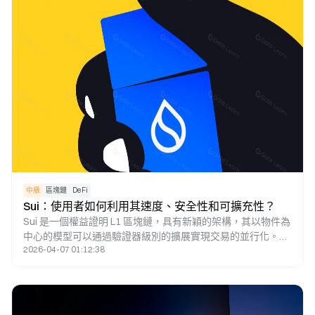
中級
區塊鏈
DeFi
Sui：使用者如何利用其速度、安全性和可擴充性？
Sui 是一個權益證明 L1 區塊鏈，具有新穎的架構，其以物件為
中心的模型可以通過驗證器級別的擴展實現交易的並行化。在
2026-04-07 01:12:38
這篇研究論文中，將介紹Sui區塊鏈的獨特功能，將介紹SUI代
幣的經濟前景，並將解釋投資者如何通過Sui應用程式活動瞭
解哪些dApp正在推動鏈的使用。