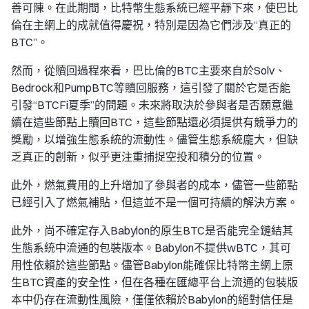
善可陳。在此期間，比特幣生態系統已經平靜下來，使巴比
倫在主網上的成就值得慶祝，特別是因為它們涉及“真正的
BTC”。
然而，從贖回過程來看，巴比倫的BTC主要來自於Solv、
Bedrock和PumpBTC等贖回服務，這引發了關於它是否能
引發“BTCFi夏季”的問題。未來將取決於參與者是否願意繼
續在這些節點上贖回BTC，這些節點還必須提供有競爭力的
獎勵，以增強生態系統的流動性。儘管生態系統龐大，但缺
乏真正的創新，似乎更注重捕捉空投和積分的位置。
此外，燃氣費用的上升增加了參與者的成本，儘管一些節點
已經引入了燃氣補貼，但這並不是一個可持續的解決方案。
此外，尚不確定存入Babylon的原生BTC是否能完全鏈結其
生態系統中流通的包裝版本。Babylon不提供wBTC，其可
用性依賴於這些節點。儘管Babylon能確保比特幣主網上原
生BTC資產的安全性，但在各種在匯總平台上流通的包裝版
本中仍存在流動性風險，僅僅依賴於Babylon的絕對信任是