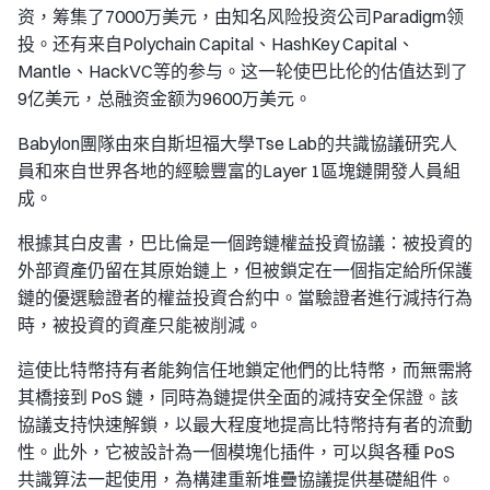
资，筹集了7000万美元，由知名风险投资公司Paradigm领
投。还有来自Polychain Capital、HashKey Capital、
Mantle、HackVC等的参与。这一轮使巴比伦的估值达到了
9亿美元，总融资金额为9600万美元。
Babylon團隊由來自斯坦福大學Tse Lab的共識協議研究人
員和來自世界各地的經驗豐富的Layer 1區塊鏈開發人員組
成。
根據其白皮書，巴比倫是一個跨鏈權益投資協議：被投資的
外部資產仍留在其原始鏈上，但被鎖定在一個指定給所保護
鏈的優選驗證者的權益投資合約中。當驗證者進行減持行為
時，被投資的資產只能被削減。
這使比特幣持有者能夠信任地鎖定他們的比特幣，而無需將
其橋接到 PoS 鏈，同時為鏈提供全面的減持安全保證。該
協議支持快速解鎖，以最大程度地提高比特幣持有者的流動
性。此外，它被設計為一個模塊化插件，可以與各種 PoS
共識算法一起使用，為構建重新堆疊協議提供基礎組件。