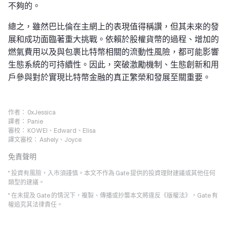
不夠的。
總之，雖然巴比倫在主網上的表現值得稱讚，但其未來的發
展和成功面臨著重大挑戰。依賴於股權貨幣的過程、增加的
燃氣費用以及與包裹比特幣相關的流動性風險，都可能影響
生態系統的可持續性。因此，突破激勵機制、生態創新和用
戶參與對於實現比特幣金融的真正繁榮和發展至關重要。
作者：
0xJessica
譯者：
Panie
審校：
KOWEI、Edward、Elisa
譯文審校：
Ashely、Joyce
免責聲明
* 投資有風險，入市須謹慎。本文不作為 Gate 提供的投資理財建議或其他任何
類型的建議。
* 在未提及 Gate 的情況下，複製、傳播或抄襲本文將違反《版權法》，Gate 有
權追究其法律責任。