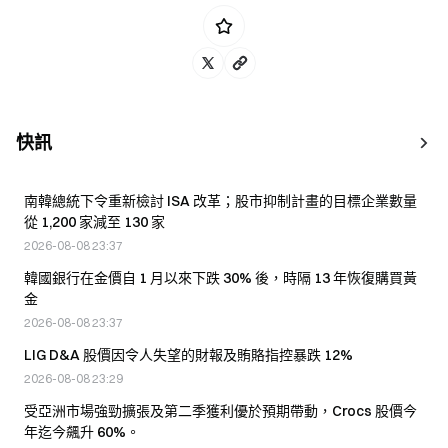
快訊
南韓總統下令重新檢討 ISA 改革；股市抑制計畫的目標企業數量
從 1,200 家減至 130 家
2026-08-08 23:37
韓國銀行在金價自 1 月以來下跌 30% 後，時隔 13 年恢復購買黃
金
2026-08-08 23:37
LIG D&A 股價因令人失望的財報及賄賂指控暴跌 12%
2026-08-08 23:29
受亞洲市場強勁擴張及第二季獲利優於預期帶動，Crocs 股價今
年迄今飆升 60%。