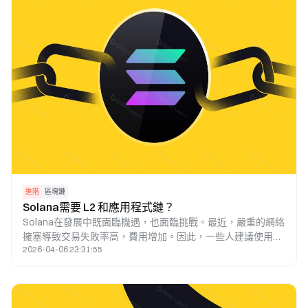
進階
區塊鏈
Solana需要 L2 和應用程式鏈？
Solana在發展中既面臨機遇，也面臨挑戰。最近，嚴重的網絡
擁塞導致交易失敗率高，費用增加。因此，一些人建議使用
2026-04-06 23:31:55
Layer 2和應用鏈技術來解決這個問題。本文探討了該策略的可
行性。