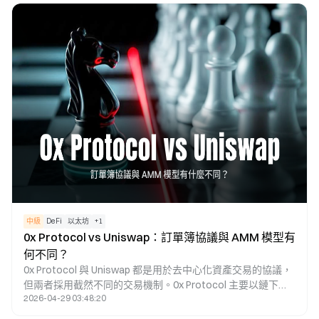
結算的架構，讓錢包、DEX 及 DeFi 應用可透過單一介面存取
多元流動性來源。
中級
DeFi
以太坊
+
1
0x Protocol vs Uniswap：訂單簿協議與 AMM 模型有
何不同？
0x Protocol 與 Uniswap 都是用於去中心化資產交易的協議，
但兩者採用截然不同的交易機制。0x Protocol 主要以鏈下訂
2026-04-29 03:48:20
單簿與鏈上結算的架構為基礎，透過聚合多元流動性來源，為
錢包與 DEX 提供交易基礎設施；而 Uniswap 則採用自動做市