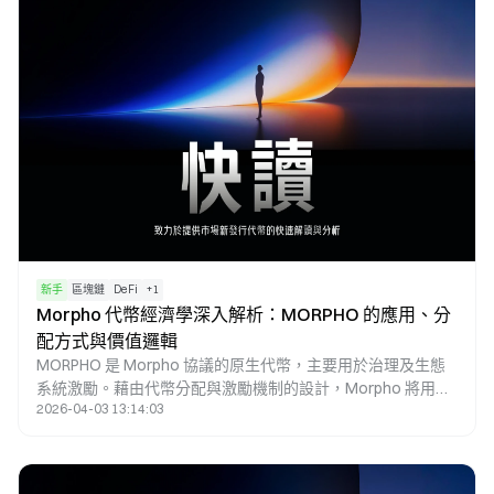
新手
區塊鏈
DeFi
+
1
Morpho 代幣經濟學深入解析：MORPHO 的應用、分
配方式與價值邏輯
MORPHO 是 Morpho 協議的原生代幣，主要用於治理及生態
系統激勵。藉由代幣分配與激勵機制的設計，Morpho 將用戶
2026-04-03 13:14:03
行為、協議發展與治理權利緊密結合，進而在去中心化借貸體
系中建立長期價值邏輯。