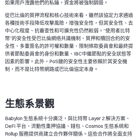
如果用戶洩露他們的私鑰，資金將被強制銷毀。
從巴比倫的質押流程和核心技術來看，雖然該協定力求通過
各種技術手段降低攻擊風險，增強安全性，但其安全性、去
中心化程度、抗審查性和可擴充性仍然較弱。“使用者比特
幣”的安全性受巴比倫網络共識機制、質押和贖回合約的安
全性、多重簽名的許可權和數量、限制條款委員會和最終提
供者節點委員會的身份和數量、IBC中繼節點的安全狀態等
因素的影響。此外，PoS鏈的安全性主要依賴於其安全機
制，而不是比特幣網路或巴比倫協定本身。
生態系景觀
Babylon 生態系統十分廣泛，與比特幣 Layer 2 解決方案、
DeFi 平台、流動性重押協議、錢包、Cosmos 生態系統和
Rollup 服務提供商建立合作夥伴關係。這些合作將全面支持