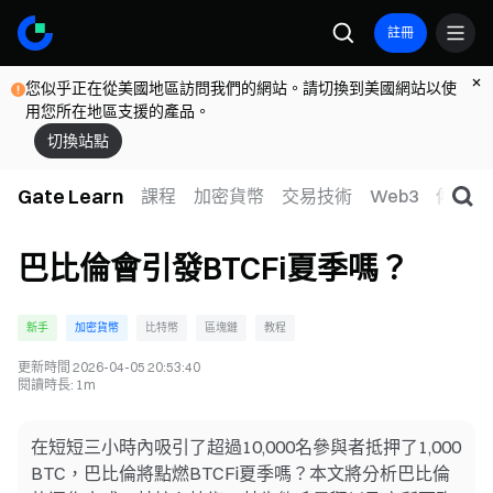
註冊
您似乎正在從美國地區訪問我們的網站。請切換到美國網站以使
用您所在地區支援的產品。
切換站點
Gate Learn
課程
加密貨幣
交易技術
Web3
傳統金
巴比倫會引發BTCFi夏季嗎？
新手
加密貨幣
比特幣
區塊鏈
教程
更新時間
2026-04-05 20:53:40
閱讀時長
:
1m
在短短三小時內吸引了超過10,000名參與者抵押了1,000
BTC，巴比倫將點燃BTCFi夏季嗎？本文將分析巴比倫