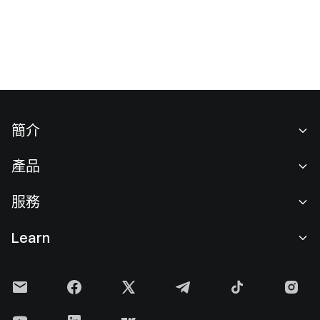
商（AMM）模型，利用流動性池完成鏈上資產兌換。兩者最
大的差異在於流動性的組織方式。0x Protocol 更強調訂單聚
合與交易路由效率，適合為各類應用提供底層流動性支持；
Uniswap 則透過流動性池直接為用戶提供兌換服務，更適合作
為鏈上交易執行平台。
簡介
關於我們
產品
職業機會
C2C
服務
新聞中心
閃兑與大宗交易
VIP 權益
F1 紅牛車隊官方贊助商
Learn
現貨交易
機構服務
用戶協議
學院
槓桿交易
建議反饋
風險警示
Gate 快訊
理財中心
公告列表
隱私政策
Gate Blog
ETF