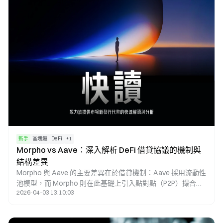
新手
區塊鏈
DeFi
+
1
Morpho vs Aave：深入解析 DeFi 借貸協議的機制與
結構差異
Morpho 與 Aave 的主要差異在於借貸機制：Aave 採用流動性
池模型，而 Morpho 則在此基礎上引入點對點（P2P）撮合機
2026-04-03 13:10:03
制，使其能於相同市場中實現更優化的利率匹配。Aave 作為
原生借貸協議，提供基礎流動性與穩定利率；而 Morpho 則屬
於優化層，透過縮小存貸利差以提升資本效率。因此，兩者的