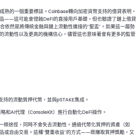
域成熟的一個重要標誌。Coinbase轉向加密貨幣支持的借貸表明
產品——這可能會侵蝕DeFi的直接用戶基礎，但也驗證了鏈上借貸
合依然是將傳統金融與鏈上流動性連接的“聖盃”。如果這一趨勢
深的流動性以及更高的機構信心，儘管這也意味著會有更多的監管
:1支持的流動質押代幣，並與pSTAKE集成。
和AI代理（ConsoleKit）進行自動化DeFi操作。
一條途徑，同時不會失去流動性。通過代幣化質押的資產（如
抵押品或自由交易。這種“雙重收益”的方式——既賺取質押獎勵，又