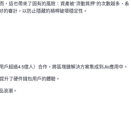
然而，這也帶來了固有的風險：資產被“流動質押”的次數越多，系
好的審計，以防止隱藏的槓桿破壞穩定性。
e Jio（用戶超過4.5億人）合作，將區塊鏈解決方案集成到Jio應用中。
sktop，提升了硬件錢包用戶的體驗。
產品浪潮。