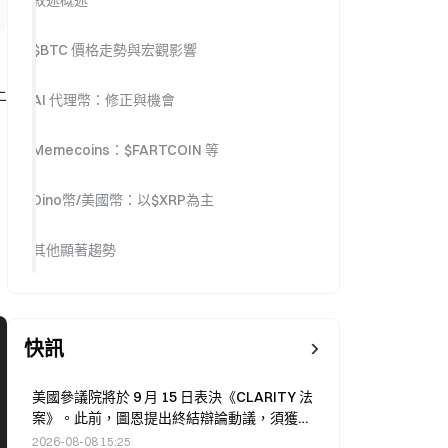
敘述概述
$BTC 價格走勢與宏觀影響
上
AI 代理幣：修正與機會
，
Memecoins：$FARTCOIN 等
Dino幣/美國幣：以$XRP為主
其他顯著趨勢
快訊
美國參議院將於 9 月 15 日表決《CLARITY 法
案》。此前，圖恩提出終結辯論動議，須獲得
60 票支持。
2026-08-08 15:25