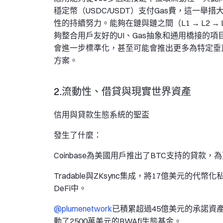
穩定幣（USDC/USDT）支付Gas費，這一
性的持續努力。能夠在鏈與鏈之間（L1 → L2
夠整合用戶友好的UI、Gas抽象和通用橋接的項
會進一步標準化，甚至可能會推出更多為特定垂直
方案。
2.流動性、借貸與現實世界資產
信用與貸款生態系統的聖盃
發生了什麼：
Coinbase為美國用戶推出了BTC支持的貸
Tradable與ZKsync集成，將17億美元
DeFi中。
@plumenetwork
已積累超過45億美元的承諾資產
動了2500萬美元的RWAfi生態基金。