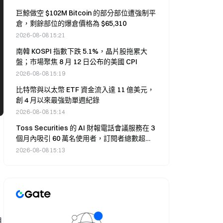
巨鯨做空 $102M Bitcoin 的部分部位遭強制平
倉，剩餘部位的爆倉價格為 $65,310
2026-08-08 15:21
南韓 KOSPI 指數下跌 5.1%，晶片股拖累大
盤；市場聚焦 8 月 12 日公布的美國 CPI
2026-08-08 15:19
比特幣與以太幣 ETF 資金流入達 11 億美元，
創 4 月以來最強勁單週紀錄
2026-08-08 15:14
Toss Securities 的 AI 財報電話會議服務在 3
個月內吸引 60 萬名使用者，訂閱者總數超過
1,000 萬人
2026-08-08 15:13
用