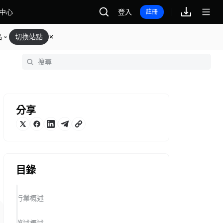
中心
登入
註冊
品。
切換站點
分享
目錄
行業概述