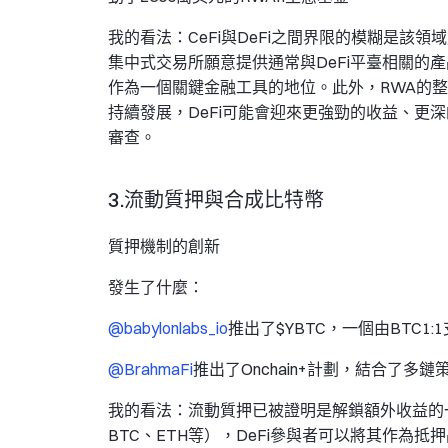
我的看法：CeFi與DeFi之間界限的模糊是該領
集中式交易所願意提供通常與DeFi平臺相關的
作為一個關鍵金融工具的地位。此外，RWA的整
持續發展，DeFi可能會迎來更強勁的收益、更
審查。
3.流動質押與合成比特幣
質押機制的創新
發生了什麼：
@babylonlabs_io
推出了$YBTC，一個由BTC1
@BrahmaFi
推出了Onchain+計劃，結合了多鏈策略
我的看法：流動質押已被證明是解鎖額外收益的
BTC、ETH等），DeFi參與者可以將其作為