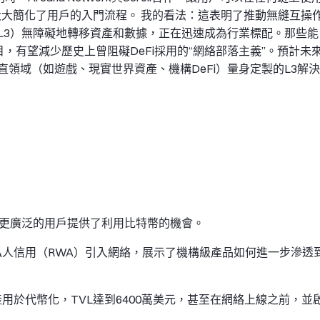
舉措大大簡化了用戶的入門流程。 我的看法：這表明了推動無縫互操
 → L3）無障礙地轉移資產和數據，正在迅速成為行業標配。那些能
目，有望減少歷史上曾阻礙DeFi採用的“網絡部落主義”。預計未
領域（如遊戲、現實世界資產、機構DeFi）量身定製的L3解決
款，為更廣泛的用戶提供了利用比特幣的機會。
的代幣化私人信用（RWA）引入網絡，展示了機構級產品如何進一步滲透
用於代幣化，TVL達到6400萬美元，甚至在網絡上線之前，並