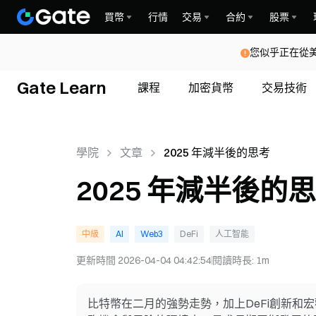
買幣
行情
交易
合約
股票
您似乎正在從
Gate Learn
課程
加密貨幣
交易技術
學院
文章
2025 年減半後的思考
2025 年減半後的
中級
AI
Web3
DeFi
人工智能
更新時間
2026-04-04 04:42:54
閱讀時長
:
1m
比特幣在二月的強勢走勢，加上DeFi創新和