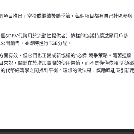
blemaps等多個項目推出了空投或繼續獎勵季節，每個項目都有自己社區參與
e（200萬個$DRV代幣用於流動性提供者）這樣的協議持續激勵用戶參
流程或公開銷售，並即時進行TGE分配。
方面有效，但它們也正變成新協議的“必備”競爭策略。隨著這麼
目來說，關鍵在於增加實際的使用價值，而不是僅僅依賴“追逐
續的代幣經濟學之間找到平衡。理想的做法是：獎勵既能吸引新