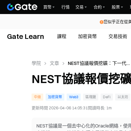
買幣
行情
交易
合約
股票
您似乎正在從
Gate Learn
課程
加密貨幣
交易技術
學院
文章
NEST協議報價挖礦：下一代
DeFi預言機網絡
NEST協議報價挖
中級
加密貨幣
Web3
區塊鏈
DeFi
以太坊
更新時間
2026-04-06 14:05:31
閱讀時長
:
1m
NEST協議是一個去中心化的Oracle網絡