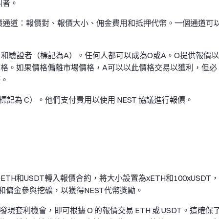
叫者。
報價通道：報價對、報價大小、佣金費用和抵押代幣。一個通道可
和驗證者（標記為A）。任何人都可以成為O或A。O提供報價以
驗證價格。如果價格偏離市場價格，A可以以此價格交易以獲利，但必
礦。
標記為 C）。他們支付費用以使用 NEST 協議進行報價。
。他將ETH和USDT轉入報價合約，將大小設置為xETH和100xUSDT，
和傭金參與挖礦，以獲得NEST代幣獎勵。
發現套利機會，即可根據 O 的報價交易 ETH 或 USDT。這確保