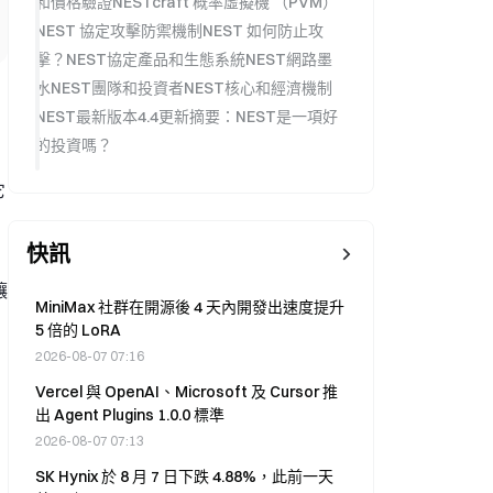
和價格驗證NESTcraft 概率虛擬機 （PVM）
NEST 協定攻擊防禦機制NEST 如何防止攻
擊？NEST協定產品和生態系統NEST網路墨
水NEST團隊和投資者NEST核心和經濟機制
NEST最新版本4.4更新摘要：NEST是一項好
的投資嗎？
它
快訊
讓
MiniMax 社群在開源後 4 天內開發出速度提升
5 倍的 LoRA
2026-08-07 07:16
Vercel 與 OpenAI、Microsoft 及 Cursor 推
出 Agent Plugins 1.0.0 標準
2026-08-07 07:13
SK Hynix 於 8 月 7 日下跌 4.88%，此前一天