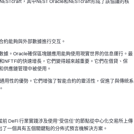
NESTcraft，其中NEST Oracle和NESTcraft形成了該協議的核
能合約能夠與外部數據進行交互。
據。Oracle確保區塊鏈應用能夠使用現實世界的信息運行。最
Fi和NFTFi的快速增長，它們變得越來越重要。它們在借貸、保
和供應鏈管理中被使用。
和強大通用性的優勢。它們增強了智能合約的靈活性，促進了與傳統系
。
要。當前 DeFi 行業實踐涉及使用“受信任”的節點從中心化交易所上傳
提出了一個具有五個關鍵點的分佈式預言機解決方案。