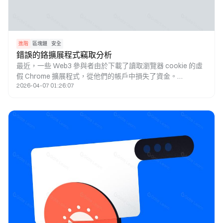
進階
區塊鏈
安全
錯誤的鉻擴展程式竊取分析
最近，一些 Web3 參與者由於下載了讀取瀏覽器 cookie 的虛
假 Chrome 擴展程式，從他們的帳戶中損失了資金。
2026-04-07 01:26:07
SlowMist團隊對這種騙局策略進行了詳細分析。