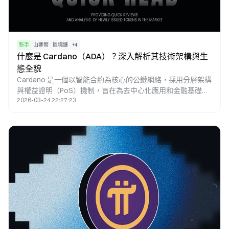
新手
山寨幣
區塊鏈
+
4
什麼是 Cardano（ADA）？深入解析其技術架構與生
態全貌
Cardano 是一個以智能合約為核心的公鏈網絡，採用分層架構
與權益證明（PoS）機制，旨在為去中心化應用和金融基礎設
2026-03-24 22:27:23
施提供更安全、可擴展的底層支持。其共識機制 Ouroboros
通過數學模型與形式化驗證設計，提高網絡安全性與能源效
率。Cardano 的原生代幣 ADA 既用於網絡交易結算，也是質
押與治理的關鍵工具。通過去中心化的質押池與激勵機制，網
絡參與者共同維護系統運行與安全性，使 Cardano 能夠在無
需中心化控制的情況下持續運轉。