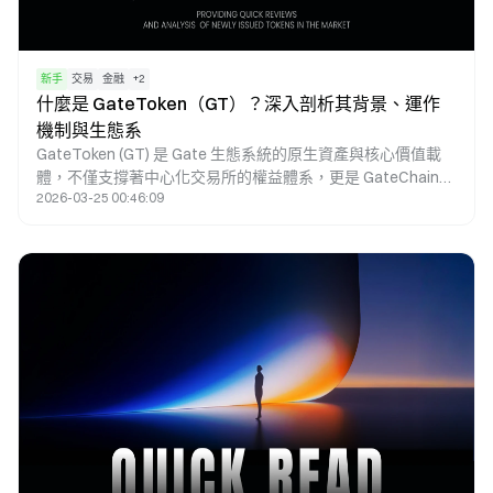
新手
交易
金融
+
2
什麼是 GateToken（GT）？深入剖析其背景、運作
機制與生態系
GateToken (GT) 是 Gate 生態系統的原生資產與核心價值載
體，不僅支撐著中心化交易所的權益體系，更是 GateChain
2026-03-25 00:46:09
的 Gas 支付代幣。作為連接 CeFi 與 DeFi 的戰略橋樑，GT 通
過基於權益證明（PoS）的共識機制保障網絡安全，並為用戶
提供跨鏈資源調度、生態治理投票及優先參與 Launchpad 等
多重權益憑證。