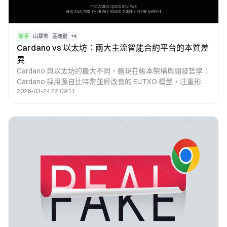
新手
山寨幣
區塊鏈
+
4
Cardano vs 以太坊：兩大主流智能合約平台的本質差
異
Cardano 與以太坊的最大不同，體現在帳本架構與開發哲學：
Cardano 採用源自比特幣並經改良的 EUTXO 模型，注重形式
2026-03-24 22:09:11
化驗證與學術嚴謹；以太坊則以帳戶模型為基礎，作為智能合
約領域的先驅，更強調生態系統的快速迭代與兼容性。