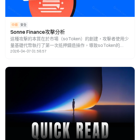
中級
安全
Sonne Finance攻擊分析
這種攻擊的本質在於市場（soToken）的創建，攻擊者使用少
量基礎代幣執行了第一次抵押鑄造操作，導致soToken的
2026-04-07 01:58:57
“totalSupply”值非常小。