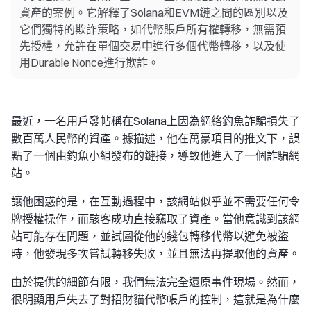
資產的案例。它解釋了Solana和EVM鏈之間的區別以及
它們獨特的欺詐策略，如代幣賬戶所有權轉移，無需預
先授權，允許在單個交易中進行多個代幣轉移，以及使
用Durable Nonce進行欺詐。
最近，一名用戶發帖稱在Solana上因為網絡釣魚詐騙損失了
數百萬人民幣的資產。據描述，他在萬豪項目的推文下，誤
點了一個由釣魚小組發布的鏈接，導致他進入了一個詐騙網
站。
讓他困惑的是，在互動過程中，該網站似乎並不需要任何令
牌授權操作，而駭客成功直接竊取了資產。當他意識到該網
站可能存在問題，並試圖從他的錢包轉移代幣以避免被盜
時，他發現多次嘗試轉移失敗，並且無法再提取他的資產。
由於提供的細節有限，我們無法完全還原事件現場。然而，
很明顯用戶失去了對招財貓代幣帳戶的控制，這就是為什麼