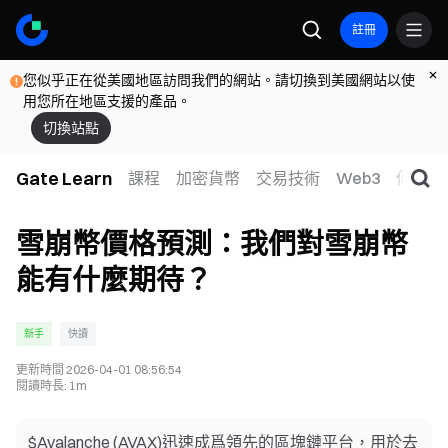
註冊
您似乎正在從美國地區訪問我們的網站。請切換到美國網站以使
用您所在地區支援的產品。
切換站點
Gate Learn
課程
加密貨幣
交易技術
Web3
傳統金
雪崩幣價格預測：我們對雪崩幣
能有什麼期待？
新手
快讀
更新時間
2026-04-01 08:56:54
閱讀時長
:
1m
$Avalanche (AVAX)迅速成爲領先的區塊鏈平台，用於去