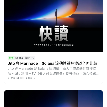
新手
Solana
技術
+
2
Jito 與 Marinade：Solana 流動性質押協議全面比較
Jito 與 Marinade 是 Solana 區塊鏈上兩大主流流動性質押協
議。Jito 利用 MEV（最大可提取價值）提升收益，適合追求
2026-04-03 14:06:17
高回報的用戶；Marinade 則提供更穩定且去中心化的質押方
案，更適合風險偏好較低的用戶。兩者的主要差異在於收益來
源與風險結構。