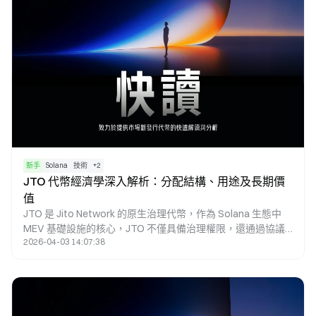
新手
Solana
技術
+
2
JTO 代幣經濟學深入解析：分配結構、用途及長期價
值
JTO 是 Jito Network 的原生治理代幣，作為 Solana 生態中
MEV 基礎設施的核心，JTO 不僅具備治理權限，還通過協議
2026-04-03 14:07:38
效益和生態激勵機制，將驗證者、質押者與搜尋者的利益緊密
綁定。該代幣總供應量為 10 億枚，設計目標在於兼顧短期激
勵與長期成長的平衡。