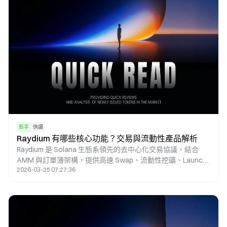
新手
快讀
Raydium 有哪些核心功能？交易與流動性產品解析
Raydium 是 Solana 生態系領先的去中心化交易協議，結合
AMM 與訂單簿架構，提供高速 Swap、流動性挖礦、Launch
2026-03-25 07:27:36
以及 Farming 獎勵等多元化 DeFi 功能。本文將深入解析其核
心機制與主要應用場景。