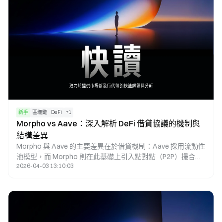
新手
區塊鏈
DeFi
+
1
Morpho vs Aave：深入解析 DeFi 借貸協議的機制與
結構差異
Morpho 與 Aave 的主要差異在於借貸機制：Aave 採用流動性
池模型，而 Morpho 則在此基礎上引入點對點（P2P）撮合機
2026-04-03 13:10:03
制，使其能於相同市場中實現更優化的利率匹配。Aave 作為
原生借貸協議，提供基礎流動性與穩定利率；而 Morpho 則屬
於優化層，透過縮小存貸利差以提升資本效率。因此，兩者的
本質區分在於「基礎設施」與「效率優化工具」。