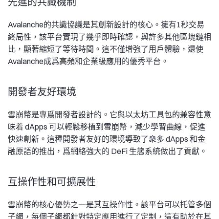
先進的共識機制
Avalanche的共識協議是其創新設計的核心。擁有1秒交易
終局性，該平台實現了幾乎即時確認，與許多其他區塊鏈相
比，顯著縮短了等待時間。這不僅增強了用戶體驗，還使
Avalanche成爲高頻和企業級應用的優秀平台。
開發者友好環境
雪崩幣是專爲開發者設計的。它與以太坊工具包的兼容性意
味着 dApps 可以輕鬆移植到雪崩幣，減少學習曲線，促進
快速創新。這種開發者友好的環境導致了衆多 dApps 和金
融原語的推出，爲網絡強大的 DeFi 生態系統做出了貢獻。
互操作性和可擴展性
雪崩幣的核心優勢之一是其互操作性。該平台可以托管多個
子網，每個子網都針對特定應用進行了定制，這有助於在其