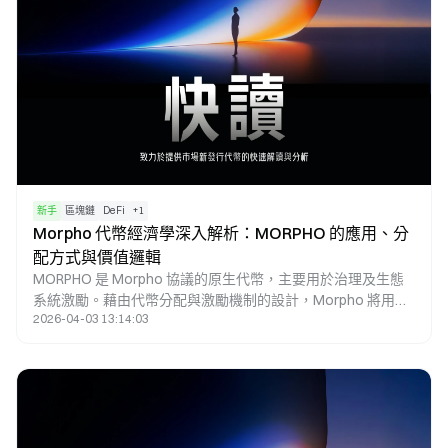
新手
區塊鏈
DeFi
+
1
Morpho 代幣經濟學深入解析：MORPHO 的應用、分
配方式與價值邏輯
MORPHO 是 Morpho 協議的原生代幣，主要用於治理及生態
系統激勵。藉由代幣分配與激勵機制的設計，Morpho 將用戶
2026-04-03 13:14:03
行為、協議發展與治理權利緊密結合，進而在去中心化借貸體
系中建立長期價值邏輯。