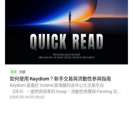
新手
快讀
如何使用 Raydium？新手交易與流動性參與指南
Raydium 是基於 Solana 區塊鏈的去中心化交易平台
（DEX），提供高效率的 Swap、流動性供應與 Farming 功
2026-03-25 07:26:20
能。本文將深入解析 Raydium 的操作方法、交易流程，以及新
手在使用時需留意的重點。