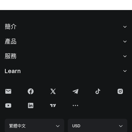
簡介
關於我們
產品
職業機會
C2C
服務
新聞中心
閃兑與大宗交易
VIP 權益
F1 紅牛車隊官方贊助商
Learn
現貨交易
機構服務
用戶協議
學院
槓桿交易
建議反饋
風險警示
Gate 快訊
理財中心
公告列表
隱私政策
Gate Blog
ETF
費率標準
Cookie 政策
加密貨幣百科
合約
幫助中心
媒體工具包
Gate 研究院
CFD 合約
繁體中文
USD
上幣申請
儲備金
比特幣減半
股票