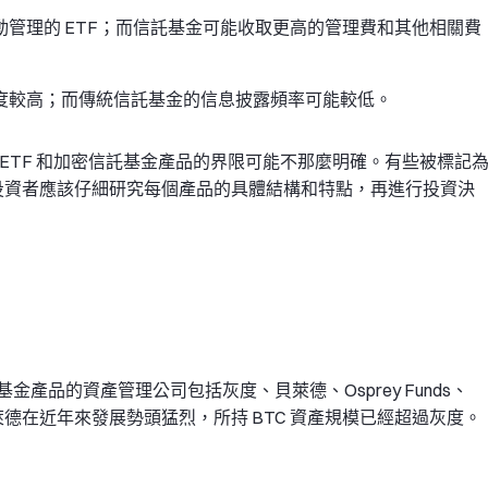
動管理的 ETF；而信託基金可能收取更高的管理費和其他相關費
明度較高；而傳統信託基金的信息披露頻率可能較低。
ETF 和加密信託基金產品的界限可能不那麼明確。有些被標記為
，投資者應該仔細研究每個產品的具體結構和特點，再進行投資決
產品的資產管理公司包括灰度、貝萊德、Osprey Funds、
貝萊德在近年來發展勢頭猛烈，所持 BTC 資產規模已經超過灰度。