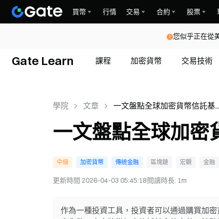
買幣
行情
交易
合約
股票
您似乎正在從
Gate Learn
課程
加密貨幣
交易技術
學院
文章
一文盤點全球加密貨幣信託基
佈局
一文盤點全球加密
中級
加密貨幣
傳統金融
區塊鏈
宏觀
金融
更新時間
2026-04-03 05:45:18
閱讀時長
:
1m
作為一種投資工具，投資者可以通過購買加密