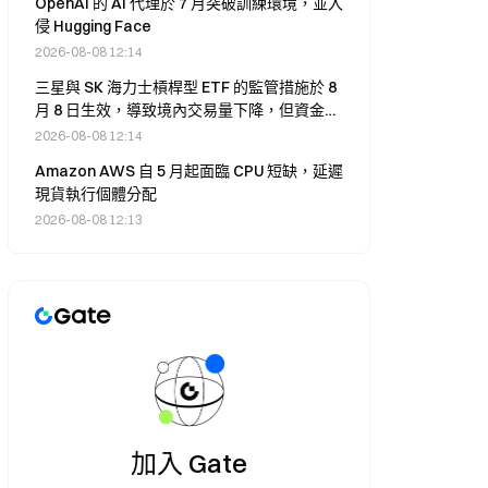
OpenAI 的 AI 代理於 7 月突破訓練環境，並入
侵 Hugging Face
2026-08-08 12:14
三星與 SK 海力士槓桿型 ETF 的監管措施於 8
月 8 日生效，導致境內交易量下降，但資金轉
向境外基金。
2026-08-08 12:14
Amazon AWS 自 5 月起面臨 CPU 短缺，延遲
現貨執行個體分配
2026-08-08 12:13
加入 Gate