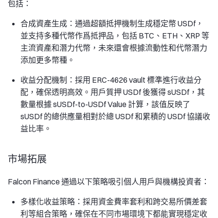
包括：
合成資產生成：通過超額抵押機制生成穩定幣 USDf，
並支持多種代幣作爲抵押品，包括 BTC、ETH、XRP 等
主流資產和潛力代幣，未來還會根據流動性和代幣潛力
添加更多幣種。
收益分配機制：採用 ERC-4626 vault 標準進行收益分
配，確保透明高效。用戶質押 USDf 後獲得 sUSDf，其
數量根據 sUSDf-to-USDf Value 計算，該值反映了
sUSDf 的總供應量相對於總 USDf 和累積的 USDf 協議收
益比率。
市場拓展
Falcon Finance 通過以下策略吸引個人用戶與機構投資者：
多樣化收益策略：採用資金費率套利和跨交易所價差套
利等組合策略，確保在不同市場環境下都能實現穩定收