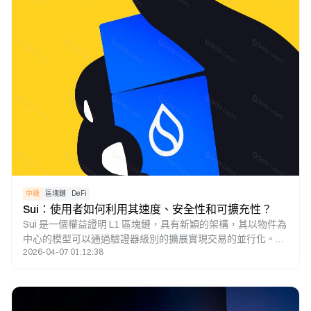
中級
區塊鏈
DeFi
Sui：使用者如何利用其速度、安全性和可擴充性？
Sui 是一個權益證明 L1 區塊鏈，具有新穎的架構，其以物件為
中心的模型可以通過驗證器級別的擴展實現交易的並行化。在
2026-04-07 01:12:38
這篇研究論文中，將介紹Sui區塊鏈的獨特功能，將介紹SUI代
幣的經濟前景，並將解釋投資者如何通過Sui應用程式活動瞭
解哪些dApp正在推動鏈的使用。