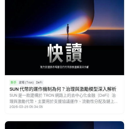
新手
波場 (Tron)
DeFi
SUN 代幣的運作機制為何？治理與激勵模型深入解析
SUN 是一款建構於 TRON 網路上的去中心化金融（DeFi）治
理與激勵代幣，主要用於支援協議運作、流動性分配及鏈上治
2026-03-25 05:34:05
理。在以 TRON 為核心的 DeFi 生態體系中，SUN 涵蓋交易、
流動性與治理等多個環節，設計目標為透過統一的代幣機制，
將各類參與行為整合為一個可持續運作的系統。