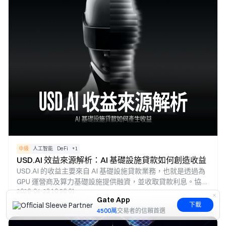
本質區分在於「基礎設施」與「效率優化工具」。
中級
人工智能
DeFi
+
1
USD.AI 效益來源解析：AI 基礎設施貸款如何創造收益
USD.AI 的收益主要來自 AI 基礎設施貸款業務，也就是透過為
GPU 運營商及算力基礎設施提供融資，並收取貸款利息。協議
2026-04-23 10:56:01
會將這些收益分配給收益型資產 sUSDai 的持有者，並透過
Gate App
CHIP 治理代幣來管理利率與風險參數，進而構建一套以 AI 算
下載
4500萬
交易者的信賴首選
力融資為核心的鏈上收益體系。這種模式能夠讓現實世界 AI
基礎設施的收益轉化為 DeFi 生態中的可持續收益來源。