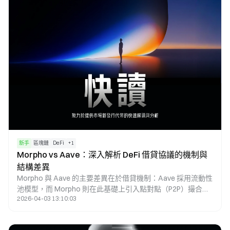
新手
區塊鏈
DeFi
+
1
Morpho vs Aave：深入解析 DeFi 借貸協議的機制與
結構差異
Morpho 與 Aave 的主要差異在於借貸機制：Aave 採用流動性
池模型，而 Morpho 則在此基礎上引入點對點（P2P）撮合機
2026-04-03 13:10:03
制，使其能於相同市場中實現更優化的利率匹配。Aave 作為
原生借貸協議，提供基礎流動性與穩定利率；而 Morpho 則屬
於優化層，透過縮小存貸利差以提升資本效率。因此，兩者的