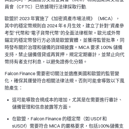
員會（CFTC）已依據現行法律採取行動.
歐盟於 2023 年實施了《加密資產市場法規》（MiCA），
其中的穩定幣規則自 2024 年 6 月生效，建立了針對“資產參
考型”代幣和“電子貨幣代幣”的全面法律框架。歐元或外幣
錨定的穩定幣發行方必須是歐盟實體，並獲得監管批準，同
時發布關於治理和儲備的詳細披露。MiCA 要求 100% 儲備
支持，禁止儲備借貸或再質押，規定定期審計，並禁止向代
幣持有者支付利息，以避免證券化分類。
Falcon Finance 需要密切關注並適應美國和歐盟的監管變
化，確保其運營符合相關法律法規。否則可能會導致以下風
險產生：
這可能導致合規成本的增加，尤其是在需要進行審計、
儲備管理和信息披露等方面。
在歐盟，Falcon Finance 的穩定幣（如 USDf 和
sUSDf）需要符合 MiCA 的嚴格要求，包括100%儲備支