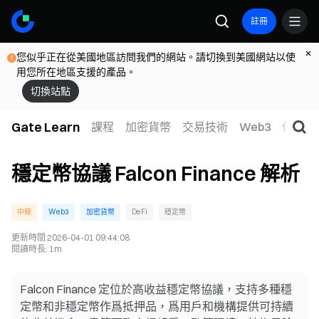
註冊
您似乎正在從美國地區訪問我們的網站。請切換到美國網站以使
用您所在地區支援的產品。
切換站點
Gate Learn
課程
加密貨幣
交易技術
Web3
傳統金
穩定幣協議 Falcon Finance 解析
中級
Web3
加密貨幣
DeFi
穩定幣
更新時間
2026-04-01 09:44:08
閱讀時長
:
1m
Falcon Finance 定位於高收益穩定幣協議，支持多種穩
定幣和非穩定幣作爲抵押品，爲用戶和機構提供可持續