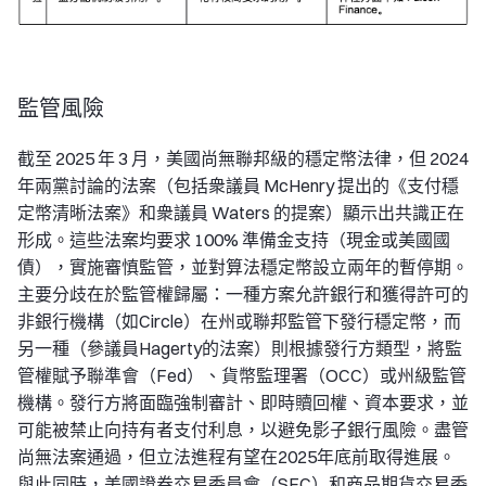
監管風險
截至 2025 年 3 月，美國尚無聯邦級的穩定幣法律，但 2024
年兩黨討論的法案（包括衆議員 McHenry 提出的《支付穩
定幣清晰法案》和衆議員 Waters 的提案）顯示出共識正在
形成。這些法案均要求 100% 準備金支持（現金或美國國
債），實施審慎監管，並對算法穩定幣設立兩年的暫停期。
主要分歧在於監管權歸屬：一種方案允許銀行和獲得許可的
非銀行機構（如Circle）在州或聯邦監管下發行穩定幣，而
另一種（參議員Hagerty的法案）則根據發行方類型，將監
管權賦予聯準會（Fed）、貨幣監理署（OCC）或州級監管
機構。發行方將面臨強制審計、即時贖回權、資本要求，並
可能被禁止向持有者支付利息，以避免影子銀行風險。盡管
尚無法案通過，但立法進程有望在2025年底前取得進展。
與此同時，美國證券交易委員會（SEC）和商品期貨交易委