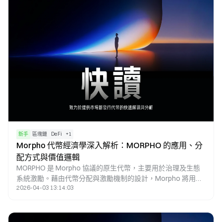
新手
區塊鏈
DeFi
+
1
Morpho 代幣經濟學深入解析：MORPHO 的應用、分
配方式與價值邏輯
MORPHO 是 Morpho 協議的原生代幣，主要用於治理及生態
系統激勵。藉由代幣分配與激勵機制的設計，Morpho 將用戶
2026-04-03 13:14:03
行為、協議發展與治理權利緊密結合，進而在去中心化借貸體
系中建立長期價值邏輯。