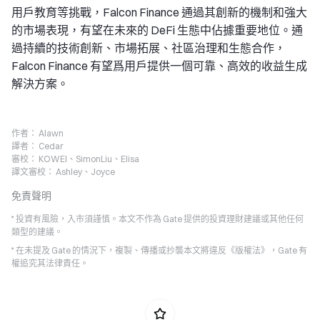
用戶教育等挑戰，Falcon Finance 通過其創新的機制和強大
的市場表現，有望在未來的 DeFi 生態中佔據重要地位。通
過持續的技術創新、市場拓展、社區治理和生態合作，
Falcon Finance 有望爲用戶提供一個可靠、高效的收益生成
解決方案。
作者：
Alawn
譯者：
Cedar
審校：
KOWEI、SimonLiu、Elisa
譯文審校：
Ashley、Joyce
免責聲明
* 投資有風險，入市須謹慎。本文不作為 Gate 提供的投資理財建議或其他任何
類型的建議。
* 在未提及 Gate 的情況下，複製、傳播或抄襲本文將違反《版權法》，Gate 有
權追究其法律責任。