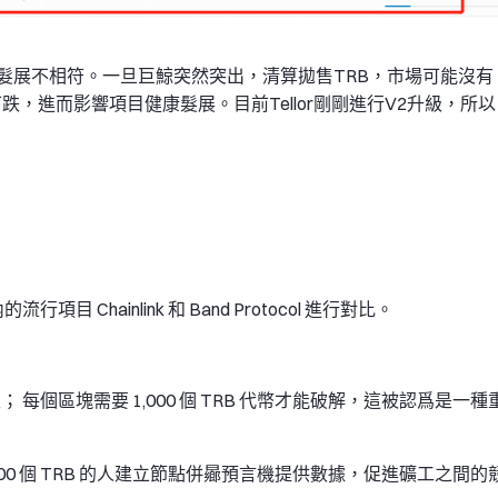
髮展不相符。一旦巨鯨突然突出，清算拋售TRB，市場可能沒有
跌，進而影響項目健康髮展。目前Tellor剛剛進行V2升級，所以
 Chainlink 和 Band Protocol 進行對比。
； 每個區塊需要 1,000 個 TRB 代幣才能破解，這被認爲是一種
1,000 個 TRB 的人建立節點併曏預言機提供數據，促進礦工之間的