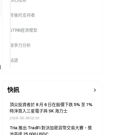
核心技術
背後的支持者
$TRB經濟模型
競爭力分析
結語
與
快訊
頂尖投資者於 8 月 6 日在股價下跌 5% 至 7%
時淨買入三星電子與 SK 海力士
2026-08-06 02:55
Tria 推出 TradFi 對決加密貨幣交易大賽，獎
池高達 25,000 USDC