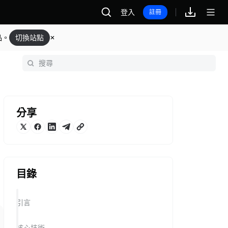
登入
註冊
品。
切換站點
分享
目錄
引言