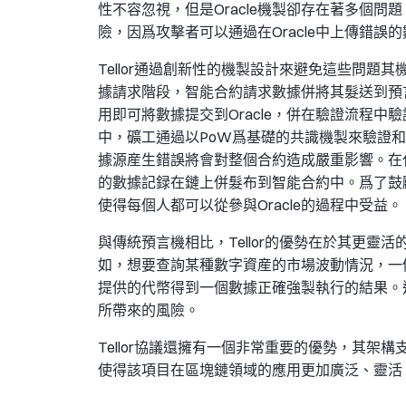
性不容忽視，但是Oracle機製卻存在著多個問
險，因爲攻擊者可以通過在Oracle中上傳錯
Tellor通過創新性的機製設計來避免這些問
據請求階段，智能合約請求數據併將其髮送到預
用即可將數據提交到Oracle，併在驗證流程
中，礦工通過以PoW爲基礎的共識機製來驗證
據源産生錯誤將會對整個合約造成嚴重影響。在
的數據記録在鏈上併髮布到智能合約中。爲了鼓勵正
使得每個人都可以從參與Oracle的過程中受益。
與傳統預言機相比，Tellor的優勢在於其更
如，想要查詢某種數字資産的市場波動情況，一
提供的代幣得到一個數據正確強製執行的結果。
所帶來的風險。
Tellor協議還擁有一個非常重要的優勢，其
使得該項目在區塊鏈領域的應用更加廣泛、靈活