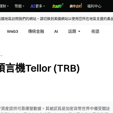
理財
幣圈
更多
福利中心
美國地區訪問我們的網站。請切換到美國網站以使用您所在地區支援的產
Web3
傳統金融
AI
話題
術語
r
Tellor (TRB)
在爲數字資産提供可靠運營數據。其被認爲是加密貨幣世界中備受關註