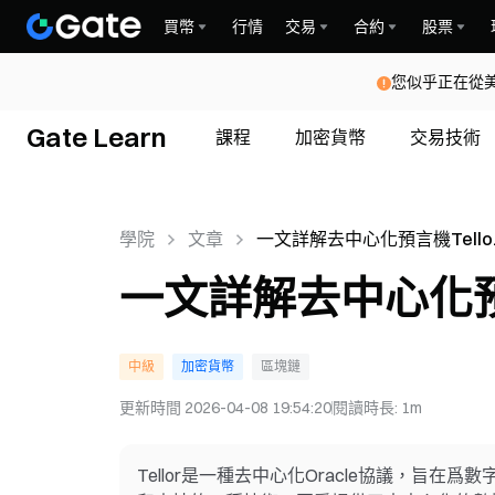
買幣
行情
交易
合約
股票
您似乎正在從
Gate Learn
課程
加密貨幣
交易技術
學院
文章
一文詳解去中心化預言機Tello
(TRB)
一文詳解去中心化預言機
中級
加密貨幣
區塊鏈
更新時間
2026-04-08 19:54:20
閱讀時長
:
1m
Tellor是一種去中心化Oracle協議，旨