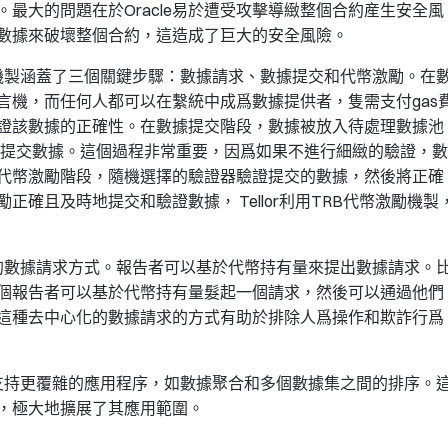
題。最大的問題在於Oracle易於遭受攻擊導緻整個合約産生安全風
誤的數據來破壞整個合約，這造成了巨大的安全風險。
題其機製涵蓋了三個關鍵步驟：數據請求、數據提交和代幣激勵。在
言機，而任何人都可以在繫統中成爲數據提供者，隻需支付gas
中驗證該數據的正確性。在數據提交階段，數據被放入待處理數據池
和提交數據。這個過程非常重要，因爲如果不進行細緻的驗證，數
代幣激勵階段，隨機選擇的驗證器驗證提交的數據，然後將正確
確且及時地提交和驗證數據， Tellor利用TRB代幣激勵機製
靈活的數據請求方式。報告者可以基於代幣持有量來提出數據請求。
個報告者可以基於代幣持有量髮起一個請求，然後可以通過他們
這種去中心化的數據請求的方式有助於排除人爲操作和欺詐行爲
架構支持更覆雜的應用程序，如數據聚合和多個數據集之間的排序。
，極大地擴展了其應用範圍。