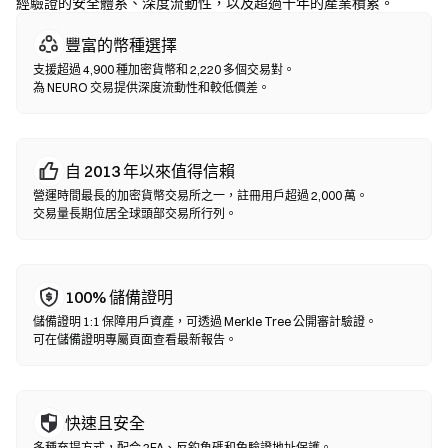
經驗證的安全體系、深度流動性，以及超過十年的產業積累。
去中心化交易所 (DEX)
豐富的幣種選擇
無需中間方的點對點交易。DEX 透過智能合約在鏈上執行兌換，無
支援超過 4,900 種加密貨幣和 2,220 多個交易對。
需註冊或身分認證。連接兼容錢包，選擇代幣對，設置滑點容差後
為 NEURO 交易提供深度流動性和較低價差。
確認兌換即可。請注意交易需支付 Gas 費，且因流動性差異，價格
可能與中心化市場有所不同。大部分 DEX 活動發生在以太坊、BNB
Chain、Polygon 等 EVM 兼容鏈上。
自 2013 年以來值得信賴
營運時間最長的加密貨幣交易所之一，註冊用戶超過 2,000 萬。
交易量長期位居全球頭部交易所行列。
100% 儲備證明
儲備證明 1:1 保障用戶資產，可透過 Merkle Tree 公開審計驗證。
可在儲備證明專屬頁面查看最新報告。
快速且安全
多種充提方式，配合 2FA、反釣魚碼和免驗證地址保護。