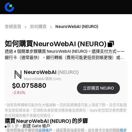
官網首頁
如何購買
NeuroWebAI (NEURO)
如何購買NeuroWebAI (NEURO)
透過 4 個簡單步驟購買 NeuroWebAI (NEURO)。選擇支付方式——
銀行卡（通常最快）、銀行轉帳（費用可能更低但到帳更慢）或
P2P/C2C（選擇更多但詐騙風險更高）——核對總費用（供應商手
續費 + 價差），需完成 KYC，並開啟 2FA 保護帳戶。可用性、限
NeuroWebAI
(
NEURO
)
額、費用和到帳時間因地區和供應商而異。
NeuroWebAI 價格 (24h)
$0.075880
立即購買 NEURO
-2.81%
*
加密貨幣價格可能存在大幅波動。您的投資價值可能上漲或下跌，且您可能損
失全部投資本金。您須對自身投資決策承擔全部責任，Gate 對您因交易而遭受
的任何損失概不承擔任何責任。
購買 NeuroWebAI (NEURO) 的步驟
第 1 步 –
創建 Gate 帳戶
使用郵箱或手機號碼
註冊帳戶
。請設置高強度密碼，並在首次交易前開啟
兩步