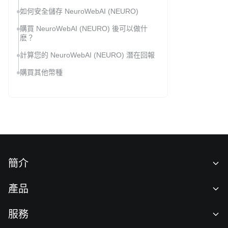
如何安全儲存 NeuroWebAI (NEURO)
購買 NeuroWebAI (NEURO) 後可以做什
麽？
計算您的 NeuroWebAI (NEURO) 潛在回報
購買其他幣種
簡介
關於我們
產品
職業機會
C2C
服務
新聞中心
閃兑與大宗交易