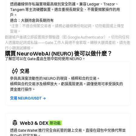
透過離線保存私鑰實現最高級別安全防護。兼容 Ledger、Trezor、
Tangem 等主流硬體裝置。適合重視長期安全、不需要頻繁操作的用
戶。
適合：大額持倉與長期持有
*
注意：不適合頻繁交易者。請務必離線備份助記詞，切勿截圖或上傳至
雲端。
創建帳戶後請立即設置兩步驟驗證（如 Google Authenticator）。切勿向任何
人透露助記詞或私鑰——Gate 工作人員絕不會索取。轉移大額資產前，請先進
行小額測試轉帳。
購買 NeuroWebAI (NEURO) 後可以做什麽？
了解您可以在 Gate 產品生態中如何使用 NEURO。
交易
參與具深度流動性的 NEURO 的現貨、槓桿和合約交易。
槓桿與合約交易涉及槓桿放大，虧損風險更高。請僅使用可承受損失的
資金進行操作。
交易 NEURO/USDT →
Web3 & DEX
新功能
透過 Gate Wallet 進行完全自託管的鏈上交易，直接在錢包中兌換代幣並
與 DeFi 協定互動。