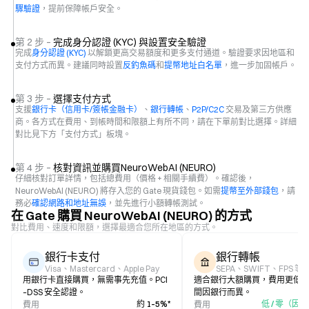
驟驗證
，提前保障帳戶安全。
第 2 步 –
完成身分認證 (KYC) 與設置安全驗證
完成
身分認證 (KYC)
以解鎖更高交易額度和更多支付通道。驗證要求因地區和
支付方式而異。建議同時設置
反釣魚碼
和
提幣地址白名單
，進一步加固帳戶。
第 3 步 –
選擇支付方式
支援
銀行卡（信用卡/簽帳金融卡）
、
銀行轉帳
、
P2P/C2C
交易及第三方供應
商。各方式在費用、到帳時間和限額上有所不同，請在下單前對比選擇。詳細
對比見下方「支付方式」板塊。
第 4 步 –
核對資訊並購買NeuroWebAI (NEURO)
仔細核對訂單詳情，包括總費用（價格 + 相關手續費）。確認後，
NeuroWebAI (NEURO) 將存入您的 Gate 現貨錢包。如需
提幣至外部錢包
，請
務必
確認網路和地址無誤
，並先進行小額轉帳測試。
在 Gate 購買 NeuroWebAI (NEURO) 的方式
對比費用、速度和限額，選擇最適合您所在地區的方式。
銀行卡支付
銀行轉帳
Visa、Mastercard、Apple Pay
SEPA、SWIFT、FPS 等
用銀行卡直接購買，無需事先充值。PCI
適合銀行大額購買，費用更低
–DSS 安全認證。
間因銀行而異。
約 1–5%*
低 / 零（因
費用
費用