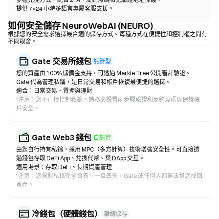
提供 7×24 小時多語言專屬客服支援。
如何安全儲存 NeuroWebAI (NEURO)
根據您的安全需求選擇最合適的儲存方式。每種方式在便捷性和控制權之間有
不同取舍。
Gate 交易所錢包
託管型
您的資產由 100% 儲備金支持，可透過 Merkle Tree 公開審計驗證。
Gate 代為管理私鑰，是日常交易和帳戶恢復最便捷的選擇。
適合：日常交易、質押與理財
*
注意：您不直接控制私鑰。請務必設置兩步驟驗證和反釣魚碼以保護帳
戶安全。
Gate Web3 錢包
自託管
由您自行持有私鑰，採用 MPC（多方計算）技術增強安全性。可直接透
過錢包存取 DeFi App、兌換代幣、與 DApp 交互。
適用場景：存取 DeFi、長期資產管理
*
注意：您需對私鑰完全負責。一旦丟失，Gate 或任何人都無法幫您找回
資產。
冷錢包（硬體錢包）
離線儲存