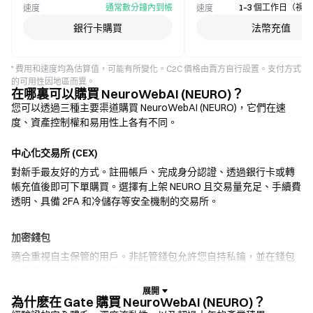
通常數分鐘內到帳
1–3 個工作日（視
速度
速度
銀行卡購買
法幣充值
* 費用和速度均為估算值，可能有所變化。C2C 價格由賣方自行設置。支付方式
的可用性因地區而異。
在哪裏可以購買 NeuroWebAI (NEURO)？
您可以透過三種主要渠道購買 NeuroWebAI (NEURO)，它們在速
度、資產控制權和易用性上各有不同。
中心化交易所 (CEX)
對新手最友好的方式。註冊帳戶、完成身分認證、透過銀行卡或轉
帳充值後即可下單購買。選擇有上架 NEURO 且交易量充足、手續費
透明、具備 2FA 和冷儲存等安全機制的交易所。
加密錢包
適合重視自主保管的用戶。非託管錢包允許您自持私鑰，並在錢包
內直接兌換代幣。部分錢包還支援法幣入金，無需先經過交易所即
可使用信用卡購買 NEURO。務必備份助記詞，並在確認任何交易前
核實合約地址。
為什麽在 Gate 購買 NeuroWebAI (NEURO)？