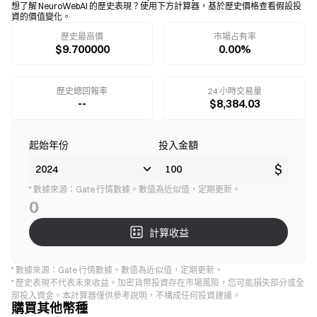
想了解 NeuroWebAI 的歷史表現？使用下方計算器，基於歷史價格查看假設投
資的價值變化。
歷史最高價
市場占有率
$9.700000
0.00%
歷史總回報率
24 小時交易量
--
$8,384.03
起始年份
投入金額
$
* 數據來源：Gate 行情數據。數值為近似值，定期更新。
0
計算收益
* 數據來源：Gate 行情數據。數值為近似值，定期更新。
* 歷史表現不代表未來收益。加密貨幣投資存在市場風險，您可能損失部分或全
部投入資金。本計算器僅供參考說明，不構成任何投資建議。
購買其他幣種