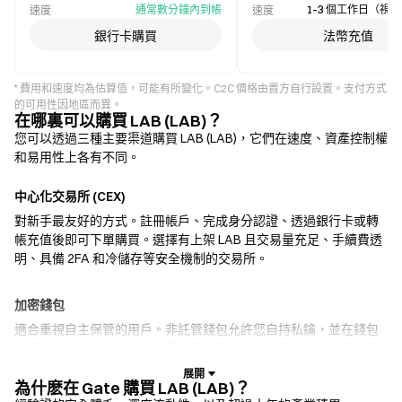
通常數分鐘內到帳
1–3 個工作日（視
速度
速度
銀行卡購買
法幣充值
* 費用和速度均為估算值，可能有所變化。C2C 價格由賣方自行設置。支付方式
的可用性因地區而異。
在哪裏可以購買 LAB (LAB)？
您可以透過三種主要渠道購買 LAB (LAB)，它們在速度、資產控制權
和易用性上各有不同。
中心化交易所 (CEX)
對新手最友好的方式。註冊帳戶、完成身分認證、透過銀行卡或轉
帳充值後即可下單購買。選擇有上架 LAB 且交易量充足、手續費透
明、具備 2FA 和冷儲存等安全機制的交易所。
加密錢包
適合重視自主保管的用戶。非託管錢包允許您自持私鑰，並在錢包
內直接兌換代幣。部分錢包還支援法幣入金，無需先經過交易所即
可使用信用卡購買 LAB。務必備份助記詞，並在確認任何交易前核
實合約地址。
為什麽在 Gate 購買 LAB (LAB)？