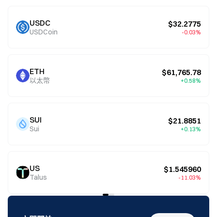
USDC
$32.2775
USDCoin
-0.03%
ETH
$61,765.78
以太幣
+0.58%
SUI
$21.8851
Sui
+0.13%
US
$1.545960
Talus
-11.03%