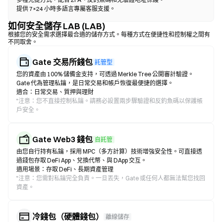
提供 7×24 小時多語言專屬客服支援。
如何安全儲存 LAB (LAB)
根據您的安全需求選擇最合適的儲存方式。每種方式在便捷性和控制權之間有
不同取舍。
Gate 交易所錢包
託管型
您的資產由 100% 儲備金支持，可透過 Merkle Tree 公開審計驗證。
Gate 代為管理私鑰，是日常交易和帳戶恢復最便捷的選擇。
適合：日常交易、質押與理財
*
注意：您不直接控制私鑰。請務必設置兩步驟驗證和反釣魚碼以保護帳
戶安全。
Gate Web3 錢包
自託管
由您自行持有私鑰，採用 MPC（多方計算）技術增強安全性。可直接透
過錢包存取 DeFi App、兌換代幣、與 DApp 交互。
適用場景：存取 DeFi、長期資產管理
*
注意：您需對私鑰完全負責。一旦丟失，Gate 或任何人都無法幫您找回
資產。
冷錢包（硬體錢包）
離線儲存