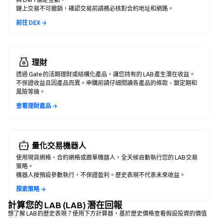
鏈上交易不可撤銷，確認交易前請務必核對合約地址和網路。
前往 DEX →
理財
透過 Gate 的活期理財或結構化產品，讓您持有的 LAB 產生潛在收益。
不保證收益且因產品而異。申購前請仔細閱讀各產品的條款、鎖定期和
風險等級。
查看理財產品 →
量化交易機器人
使用現貨網格、合約網格或跟單機器人，全天候自動執行您的 LAB 交易
策略。
機器人按預設參數執行，不保證盈利。歷史表現不代表未來收益。
探索策略 →
計算您的 LAB (LAB) 潛在回報
想了解 LAB 的歷史表現？使用下方計算器，基於歷史價格查看假設投資的價值