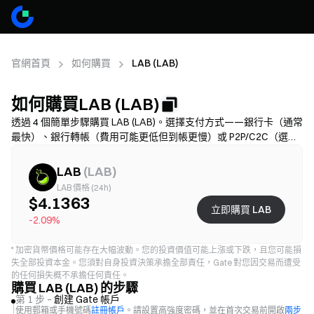
官網首頁
如何購買
LAB (LAB)
如何購買LAB (LAB)
透過 4 個簡單步驟購買 LAB (LAB)。選擇支付方式——銀行卡（通常
最快）、銀行轉帳（費用可能更低但到帳更慢）或 P2P/C2C（選擇
更多但詐騙風險更高）——核對總費用（供應商手續費 + 價差），
需完成 KYC，並開啟 2FA 保護帳戶。可用性、限額、費用和到帳時
LAB
(
LAB
)
間因地區和供應商而異。
LAB 價格 (24h)
$4.1363
立即購買 LAB
-2.09%
*
加密貨幣價格可能存在大幅波動。您的投資價值可能上漲或下跌，且您可能損
失全部投資本金。您須對自身投資決策承擔全部責任，Gate 對您因交易而遭受
的任何損失概不承擔任何責任。
購買 LAB (LAB) 的步驟
第 1 步 –
創建 Gate 帳戶
使用郵箱或手機號碼
註冊帳戶
。請設置高強度密碼，並在首次交易前開啟
兩步