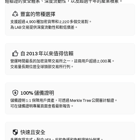
經驗證的安全體系、深度流動性，以及超過十年的產業積累。
去中心化交易所 (DEX)
豐富的幣種選擇
無需中間方的點對點交易。DEX 透過智能合約在鏈上執行兌換，無
支援超過 4,900 種加密貨幣和 2,220 多個交易對。
需註冊或身分認證。連接兼容錢包，選擇代幣對，設置滑點容差後
為 LAB 交易提供深度流動性和較低價差。
確認兌換即可。請注意交易需支付 Gas 費，且因流動性差異，價格
可能與中心化市場有所不同。大部分 DEX 活動發生在以太坊、BNB
Chain、Polygon 等 EVM 兼容鏈上。
自 2013 年以來值得信賴
營運時間最長的加密貨幣交易所之一，註冊用戶超過 2,000 萬。
交易量長期位居全球頭部交易所行列。
100% 儲備證明
儲備證明 1:1 保障用戶資產，可透過 Merkle Tree 公開審計驗證。
可在儲備證明專屬頁面查看最新報告。
快速且安全
多種充提方式，配合 2FA、反釣魚碼和免驗證地址保護。