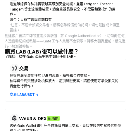
透過離線保存私鑰實現最高級別安全防護。兼容 Ledger、Trezor、
Tangem 等主流硬體裝置。適合重視長期安全、不需要頻繁操作的用
戶。
適合：大額持倉與長期持有
*
注意：不適合頻繁交易者。請務必離線備份助記詞，切勿截圖或上傳至
雲端。
創建帳戶後請立即設置兩步驟驗證（如 Google Authenticator）。切勿向任何
人透露助記詞或私鑰——Gate 工作人員絕不會索取。轉移大額資產前，請先進
行小額測試轉帳。
購買 LAB (LAB) 後可以做什麽？
了解您可以在 Gate 產品生態中如何使用 LAB。
交易
參與具深度流動性的 LAB 的現貨、槓桿和合約交易。
槓桿與合約交易涉及槓桿放大，虧損風險更高。請僅使用可承受損失的
資金進行操作。
交易 LAB/USDT →
Web3 & DEX
新功能
透過 Gate Wallet 進行完全自託管的鏈上交易，直接在錢包中兌換代幣並
與 DeFi 協定互動。