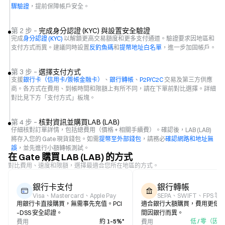
驟驗證
，提前保障帳戶安全。
第 2 步 –
完成身分認證 (KYC) 與設置安全驗證
完成
身分認證 (KYC)
以解鎖更高交易額度和更多支付通道。驗證要求因地區和
支付方式而異。建議同時設置
反釣魚碼
和
提幣地址白名單
，進一步加固帳戶。
第 3 步 –
選擇支付方式
支援
銀行卡（信用卡/簽帳金融卡）
、
銀行轉帳
、
P2P/C2C
交易及第三方供應
商。各方式在費用、到帳時間和限額上有所不同，請在下單前對比選擇。詳細
對比見下方「支付方式」板塊。
第 4 步 –
核對資訊並購買LAB (LAB)
仔細核對訂單詳情，包括總費用（價格 + 相關手續費）。確認後，LAB (LAB)
將存入您的 Gate 現貨錢包。如需
提幣至外部錢包
，請務必
確認網路和地址無
誤
，並先進行小額轉帳測試。
在 Gate 購買 LAB (LAB) 的方式
對比費用、速度和限額，選擇最適合您所在地區的方式。
銀行卡支付
銀行轉帳
Visa、Mastercard、Apple Pay
SEPA、SWIFT、FPS 等
用銀行卡直接購買，無需事先充值。PCI
適合銀行大額購買，費用更低
–DSS 安全認證。
間因銀行而異。
約 1–5%*
低 / 零（因
費用
費用