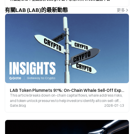
有關LAB (LAB)的最新動態
更多
LAB Token Plummets 97%: On-Chain Whale Sell-Off Exposes the Biggest Risk Facing Altcoins
This article breaks down on-chain capital flows, whale address risks,
and token unlock pressures to help investors identify altcoin sell-off
Gate.blog
2026-07-13
risks using on-chain data.