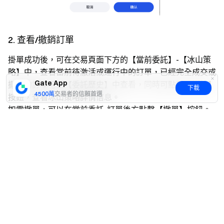
2. 查看/撤銷訂單
掛單成功後，可在交易頁面下方的【當前委託】-【冰山策
略】中，查看當前待激活或運行中的訂單，已經完全成交或
Gate App
撤銷的訂單可在【委託歷史】中查看，同時可點擊【詳情】
下載
4500萬
交易者的信賴首選
按鈕，查看冰山策略詳情信息。
如需撤單，可以在當前委託-訂單後方點擊【撤單】按鈕。
是
否
3. 查詢歷史委託記錄
已完成或已撤銷的冰山策略訂單都會進入【委託歷史】中，
可以查看委託歷史記錄。同時可點擊【詳情】按鈕，查看冰