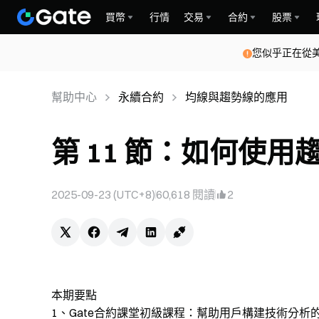
買幣
行情
交易
合約
股票
您似乎正在從
幫助中心
永續合約
均線與趨勢線的應用
第 11 節：如何使用趨勢
2025-09-23 (UTC+8)
60,618
閱讀
2
本期要點
1、Gate合約課堂初級課程：幫助用戶構建技術分