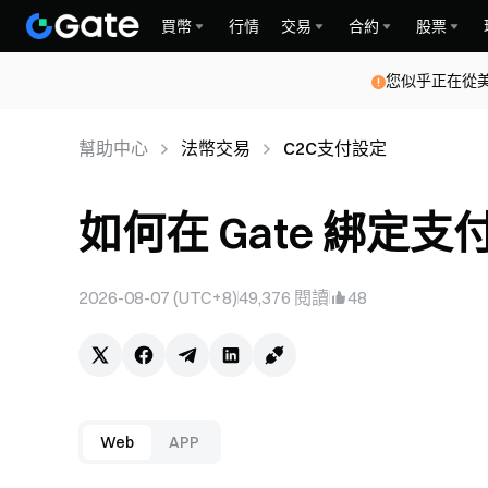
買幣
行情
交易
合約
股票
您似乎正在從
幫助中心
法幣交易
C2C支付設定
如何在 Gate 綁定支付
2026-08-07 (UTC+8)
49,376
閱讀
48
Web
APP