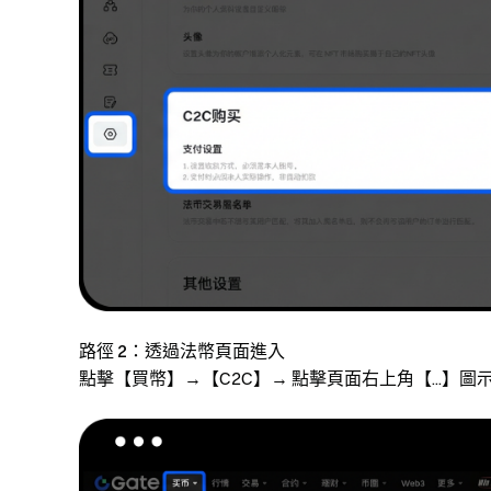
路徑 2：透過法幣頁面進入
點擊【買幣】→【C2C】→ 點擊頁面右上角【...】圖