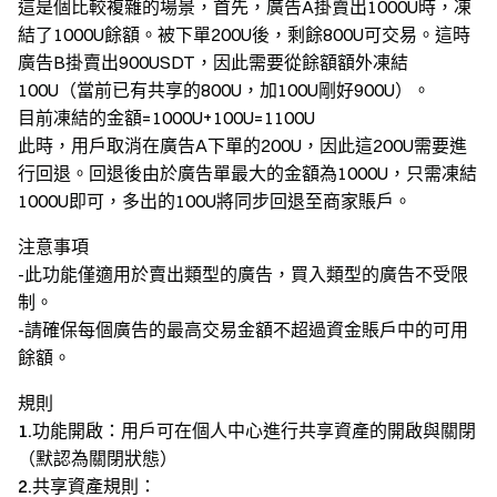
這是個比較複雜的場景，首先，廣告A掛賣出1000U時，凍
結了1000U餘額。被下單200U後，剩餘800U可交易。這時
廣告B掛賣出900USDT，因此需要從餘額額外凍結
100U（當前已有共享的800U，加100U剛好900U）。
目前凍結的金額=1000U+100U=1100U
此時，用戶取消在廣告A下單的200U，因此這200U需要進
行回退。回退後由於廣告單最大的金額為1000U，只需凍結
1000U即可，多出的100U將同步回退至商家賬戶。
注意事項
-此功能僅適用於賣出類型的廣告，買入類型的廣告不受限
制。
-請確保每個廣告的最高交易金額不超過資金賬戶中的可用
餘額。
規則
1.功能開啟：
用戶可在個人中心進行共享資產的開啟與關閉
（默認為關閉狀態）
2.共享資產規則：