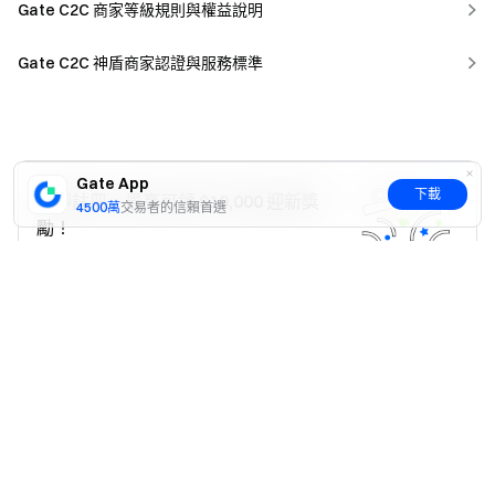
Gate C2C 商家等級規則與權益說明
Gate C2C 神盾商家認證與服務標準
Gate App
下載
立即註冊，最高可領 $10,000 迎新獎
4500萬
交易者的信賴首選
勵！
註冊
是
否
這篇文章對您是否有幫助？
是
否