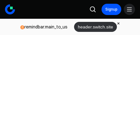
Signup
remindbar.main_to_us
header.switch.site