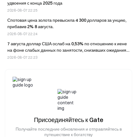
удвоения с конца 2025 года
2026-08-07 22:25
Спотовая цена золота превысила 4 300 долларов за унцию,
прибавив 2% 8 августа.
2026-08-07 22:24
7 августа доллар США ослаб на 0,53% по отношению к иене
на фоне слабых данных по занятости, снизивших ожидания
повышения ставки ФРС.
2026-08-07 22:23
Присоединяйтесь к Gate
Получайте последние обновления и отправляйтесь в
путешествие к богатству