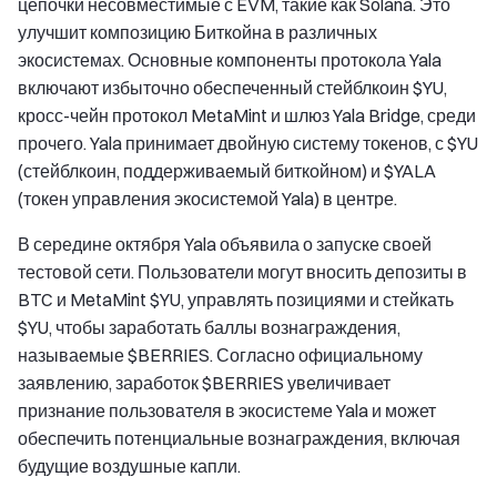
цепочки несовместимые с EVM, такие как Solana. Это
улучшит композицию Биткойна в различных
экосистемах. Основные компоненты протокола Yala
включают избыточно обеспеченный стейблкоин $YU,
кросс-чейн протокол MetaMint и шлюз Yala Bridge, среди
прочего. Yala принимает двойную систему токенов, с $YU
(стейблкоин, поддерживаемый биткойном) и $YALA
(токен управления экосистемой Yala) в центре.
В середине октября Yala объявила о запуске своей
тестовой сети. Пользователи могут вносить депозиты в
BTC и MetaMint $YU, управлять позициями и стейкать
$YU, чтобы заработать баллы вознаграждения,
называемые $BERRIES. Согласно официальному
заявлению, заработок $BERRIES увеличивает
признание пользователя в экосистеме Yala и может
обеспечить потенциальные вознаграждения, включая
будущие воздушные капли.