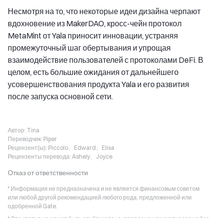
Несмотря на то, что некоторые идеи дизайна черпают
вдохновение из MakerDAO, кросс-чейн протокол
MetaMint от Yala приносит инновации, устраняя
промежуточный шаг обертывания и упрощая
взаимодействие пользователей с протоколами DeFi. В
целом, есть большие ожидания от дальнейшего
усовершенствования продукта Yala и его развития
после запуска основной сети.
Автор:
Tina
Переводчик:
Piper
Рецензент(ы):
Piccolo、Edward、Elisa
Рецензенты перевода:
Ashely、Joyce
Отказ от ответственности
* Информация не предназначена и не является финансовым советом
или любой другой рекомендацией любого рода, предложенной или
одобренной Gate.