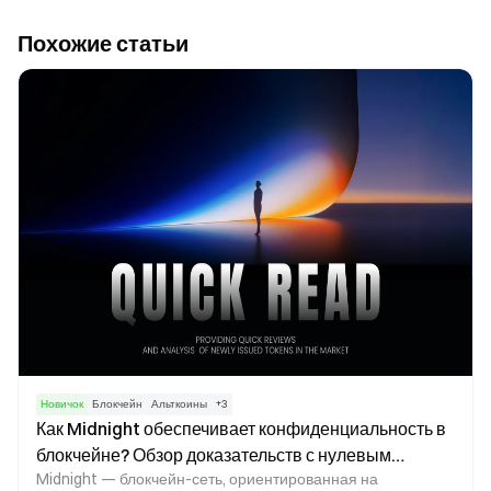
Похожие статьи
Новичок
Блокчейн
Альткоины
+
3
Как Midnight обеспечивает конфиденциальность в
блокчейне? Обзор доказательств с нулевым
Midnight — блокчейн-сеть, ориентированная на
разглашением и программируемых механизмов