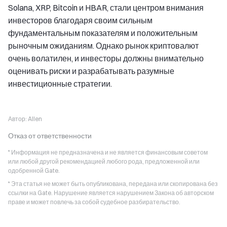
Solana, XRP, Bitcoin и HBAR, стали центром внимания
инвесторов благодаря своим сильным
фундаментальным показателям и положительным
рыночным ожиданиям. Однако рынок криптовалют
очень волатилен, и инвесторы должны внимательно
оценивать риски и разрабатывать разумные
инвестиционные стратегии.
Автор:
Allen
Отказ от ответственности
* Информация не предназначена и не является финансовым советом
или любой другой рекомендацией любого рода, предложенной или
одобренной Gate.
* Эта статья не может быть опубликована, передана или скопирована без
ссылки на Gate. Нарушение является нарушением Закона об авторском
праве и может повлечь за собой судебное разбирательство.