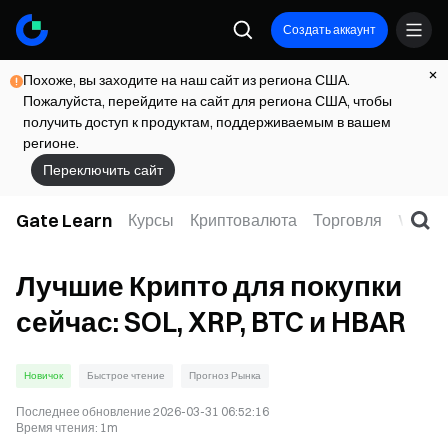
Создать аккаунт
Похоже, вы заходите на наш сайт из региона США.
Пожалуйста, перейдите на сайт для региона США, чтобы
получить доступ к продуктам, поддерживаемым в вашем
регионе.
Переключить сайт
Gate Learn
Курсы
Криптовалюта
Торговля
Web3
Лучшие Крипто для покупки
сейчас: SOL, XRP, BTC и HBAR
Новичок
Быстрое чтение
Прогноз Рынка
Последнее обновление
2026-03-31 06:52:16
Время чтения
:
1m