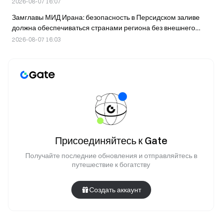
которой запланирован на 2027 год
2026-08-07 16:07
Замглавы МИД Ирана: безопасность в Персидском заливе
должна обеспечиваться странами региона без внешнего
вмешательства
2026-08-07 16:03
Присоединяйтесь к Gate
Получайте последние обновления и отправляйтесь в
путешествие к богатству
Создать аккаунт