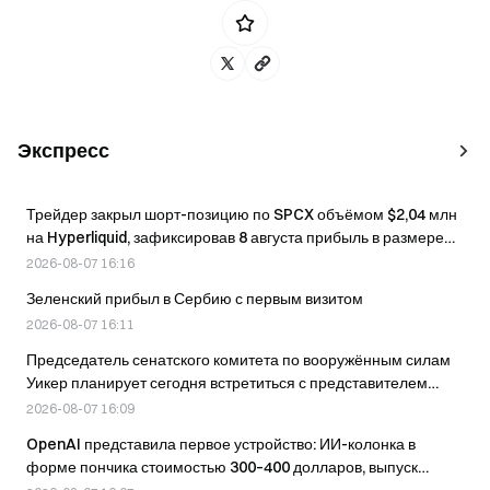
Экспресс
Трейдер закрыл шорт-позицию по SPCX объёмом $2,04 млн
на Hyperliquid, зафиксировав 8 августа прибыль в размере
$1,13 млн.
2026-08-07 16:16
Зеленский прибыл в Сербию с первым визитом
2026-08-07 16:11
Председатель сенатского комитета по вооружённым силам
Уикер планирует сегодня встретиться с представителем
Минобороны Колби
2026-08-07 16:09
OpenAI представила первое устройство: ИИ-колонка в
форме пончика стоимостью 300–400 долларов, выпуск