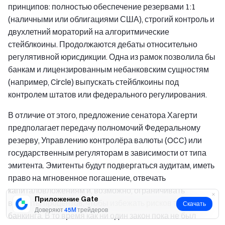
принципов: полностью обеспечение резервами 1:1
(наличными или облигациями США), строгий контроль и
двухлетний мораторий на алгоритмические
стейблкоины. Продолжаются дебаты относительно
регулятивной юрисдикции. Одна из рамок позволила бы
банкам и лицензированным небанковским сущностям
(например, Circle) выпускать стейблкоины под
контролем штатов или федерального регулирования.
В отличие от этого, предложение сенатора Хагерти
предполагает передачу полномочий Федеральному
резерву, Управлению контролёра валюты (OCC) или
государственным регуляторам в зависимости от типа
эмитента. Эмитенты будут подвергаться аудитам, иметь
право на мгновенное погашение, отвечать
капиталовложениям и, возможно, ограничивать
Приложение Gate
выплаты процентов, чтобы избежать рисков теневого
Скачать
Доверяют
45M
трейдеров
банкинга. В то время как ни один закон пока не был