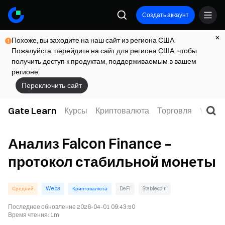
Создать аккаунт
Похоже, вы заходите на наш сайт из региона США.
Пожалуйста, перейдите на сайт для региона США, чтобы
получить доступ к продуктам, поддерживаемым в вашем
регионе.
Переключить сайт
Gate Learn
Курсы
Криптовалюта
Торговля
Web3
Анализ Falcon Finance –
протокол стабильной монеты
Средний
Web3
Криптовалюта
DeFi
Stablecoin
Последнее обновление
2026-04-01 09:43:50
Время чтения
:
1m