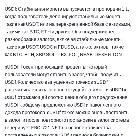
USDf: Стабильная монета выпускается в пропорции 1:1,
когда пользователи депонируют стабильные монеты,
такие как USDT, или на перекрепленной базе с активами,
такими как BTC, ETH и другие. Она поддерживает
разнообразие залогов, включая стабильные монеты,
такие как USDT, USDC и FDUSD, а также активы, такие
как BTC, ETH, XRP, SOL, TRX, POL, NEAR, DEXE и TON.
sUSDf: Токен, приносящий проценты, который
пользователи могут ставить в залог, чтобы получить
USDf. Количество выпущенных токенов sUSDf
рассчитывается на основе текущей стоимости sUSDf к
USDf, отражающей соотношение общего предложения
sUSDf к общему предложению USDf и накопленного
дохода протокола. sUSDf также можно вновь поставить
в залог, и после повторного постановки в залог система
генерирует ERC-721 NFT на основе количества
поставленных в залог sUSDf и периода блокировки, с