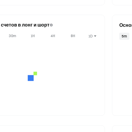
счетов в лонг и шорт
Осно
30m
1H
4H
8H
1D
5m