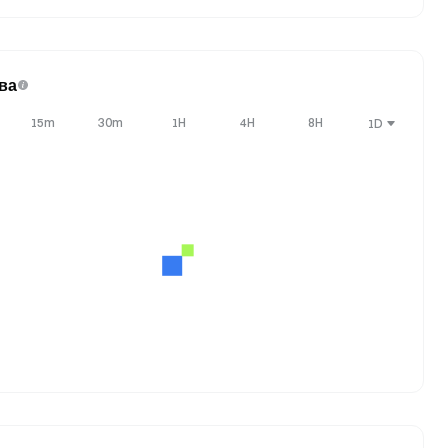
ва
15m
30m
1H
4H
8H
1D