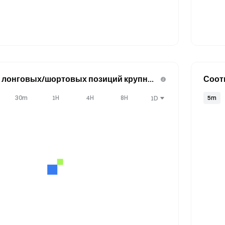
 лонговых/шортовых позиций крупных
Соот
ета)
о тре
30m
1H
4H
8H
5m
1D