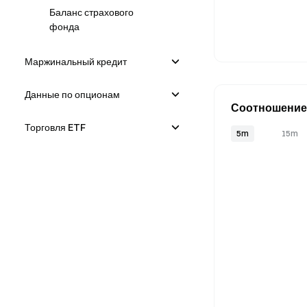
Баланс страхового
фонда
Маржинальный кредит
Данные по опционам
Соотношение
трейдеров (сч
Торговля ETF
5m
15m