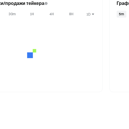
и/продажи тейкера
Граф
30m
1H
4H
8H
5m
1D