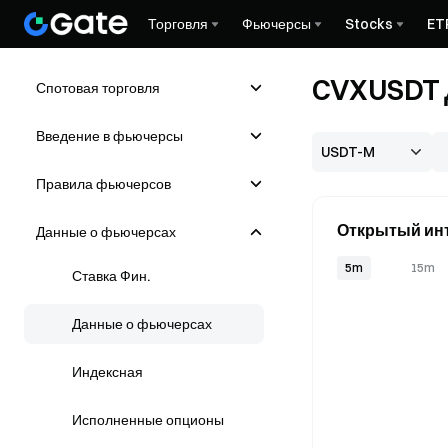
Торговля
Фьючерсы
Stocks
ET
CVXUSDT 
Спотовая торговля
Введение в фьючерсы
Правила фьючерсов
Открытый инт
Данные о фьючерсах
5m
15m
Ставка Фин.
Данные о фьючерсах
Индексная
Исполненные опционы