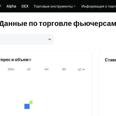
F
Alpha
DEX
Торговые инструменты
Информация о торг
Данные по торговле фьючерса
ерес и объем
Став
30m
1H
4H
8H
1D