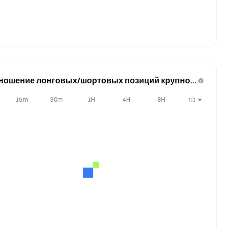
ношение лонговых/шортовых позиций крупног
йдера (позиции)
15m
30m
1H
4H
8H
1D