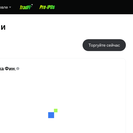
овле
ми
Торгуйте сейчас
ка Фин.