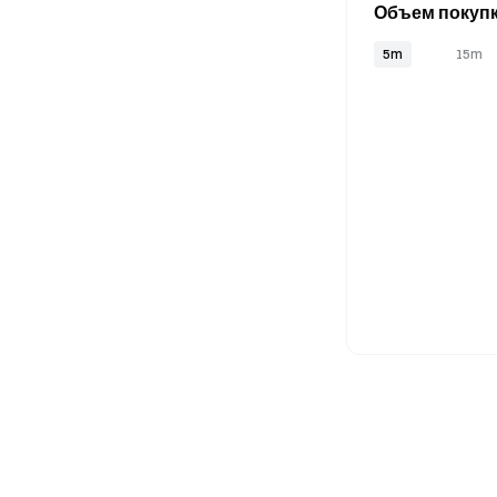
Объем покупк
5m
15m