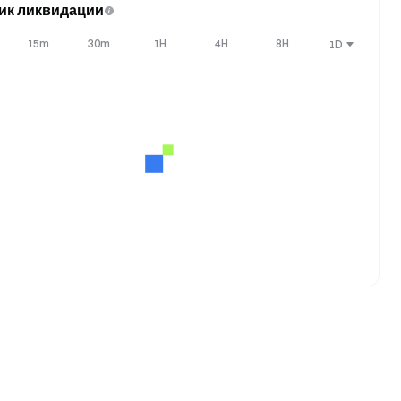
ик ликвидации
15m
30m
1H
4H
8H
1D