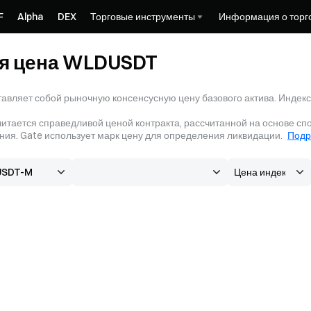
F
Alpha
DEX
Торговые инструменты
Информация о торг
я цена WLDUSDT
авляет собой рыночную консенсусную цену базового актива. Индекс
итается справедливой ценой контракта, рассчитанной на основе сп
ния. Gate использует марк цену для определения ликвидации.
Подр