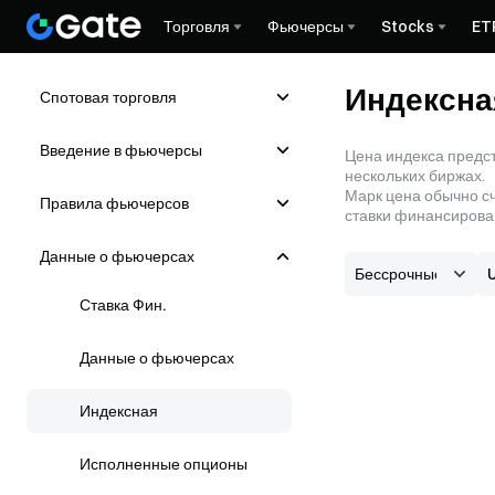
Торговля
Фьючерсы
Stocks
ET
Индексна
Спотовая торговля
Введение в фьючерсы
Цена индекса предст
нескольких биржах.
Марк цена обычно сч
Правила фьючерсов
ставки финансирова
Данные о фьючерсах
Ставка Фин.
Данные о фьючерсах
Индексная
Исполненные опционы