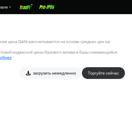
овле
ная цена Gate рассчитывается на основе средних цен на
отовой индексной цены базового актива и базы снижающейся
обнее
загрузить немедленно
Торгуйте сейчас