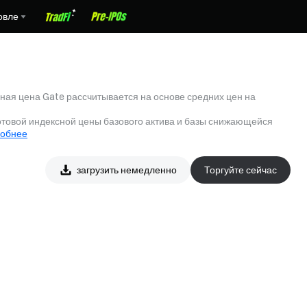
овле
ная цена Gate рассчитывается на основе средних цен на
отовой индексной цены базового актива и базы снижающейся
обнее
загрузить немедленно
Торгуйте сейчас