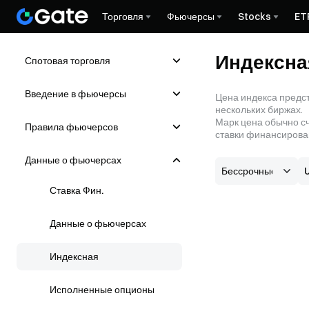
Торговля
Фьючерсы
Stocks
ET
Индексна
Спотовая торговля
Введение в фьючерсы
Цена индекса предст
нескольких биржах.
Марк цена обычно сч
Правила фьючерсов
ставки финансирова
Данные о фьючерсах
Ставка Фин.
Данные о фьючерсах
Индексная
Исполненные опционы