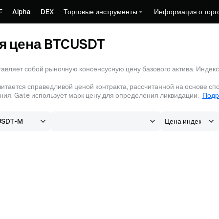
F
Alpha
DEX
Торговые инструменты
Информация о торг
я цена BTCUSDT
авляет собой рыночную консенсусную цену базового актива. Индекс
итается справедливой ценой контракта, рассчитанной на основе сп
ния. Gate использует марк цену для определения ликвидации.
Подр